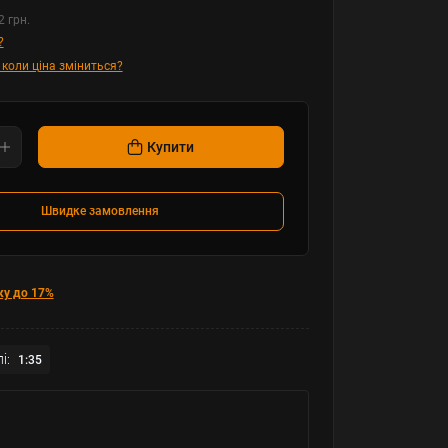
2 грн.
?
 коли ціна зміниться?
Купити
Швидке замовлення
ку до 17%
і:
1:35