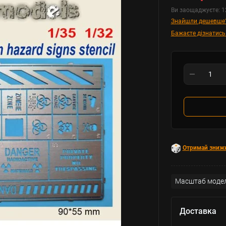
Ви заощаджуєте:
1
Знайшли дешевше
Бажаєте дізнатись
Отримай зниж
Масштаб модел
Доставка