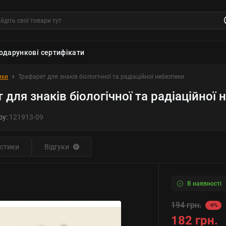
одарункові сертифікати
вки
Трафарет для знаків біологічної та радіаційної небезпеки
 для знаків біологічної та радіаційної 
ру:
121913-09
стики
Відгуки
0
В наявності
194 грн.
-6%
182 грн.