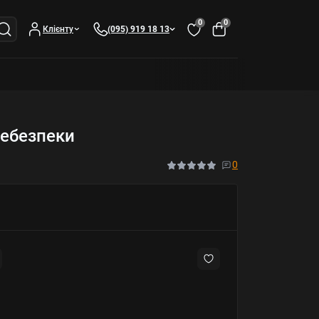
0
0
Клієнту
(095) 919 18 13
небезпеки
0