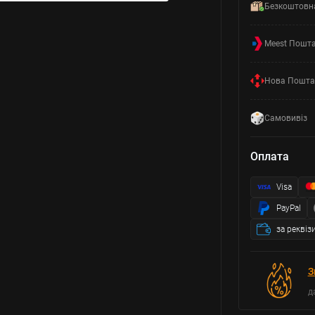
Безкоштовн
Meest Пошт
Нова Пошта
Самовивіз
Оплата
Visa
PayPal
за реквіз
З
д