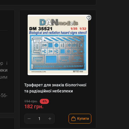
р і
пеки
ншим
Трафарет для знаків біологічної
та радіаційної небезпеки
-56-
194 грн.
-6%
182 грн.
Купити