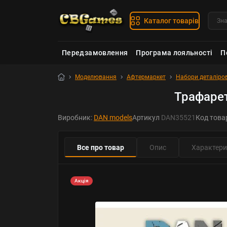
Каталог товарів
Передзамовлення
Програма лояльності
П
Моделювання
Афтермаркет
Набори деталіро
Трафарет
Виробник:
DAN models
Артикул
DAN35521
Код това
Все про товар
Опис
Характери
Акція