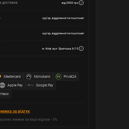
а доставка
від 3500 грн
а
кур'єр, відділення та поштомат
кур'єр, відділення та поштомат
м. Київ, вул. Братська, 6/13
Mastercard
Monobank
Privat24
Apple Pay
Google Pay
итами
нижка за відгук
аруємо знижки за ваші відгуки - 5%