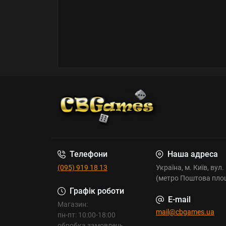
Телефони
Наша адреса
(095) 919 18 13
Україна, м. Київ, вул
(метро Поштова пло
Графік роботи
E-mail
Магазин:
mail@cbgames.ua
пн-пт: 10:00-18:00
обробка замовлень