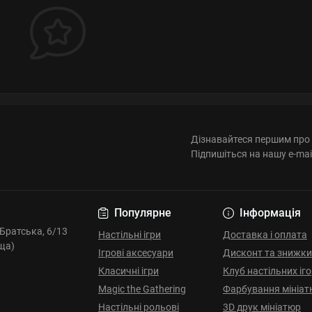
Дізнавайтеся першим про 
Підпишіться на нашу e-mai
Популярне
Інформація
. Братська, 6/13
Настільні ігри
Доставка і оплата
ща)
Ігрові аксесуари
Дисконт та знижки
Класичні ігри
Клуб настільних іг
Magic the Gathering
Фарбування мініат
Настільні рольові
3D друк мініатюр