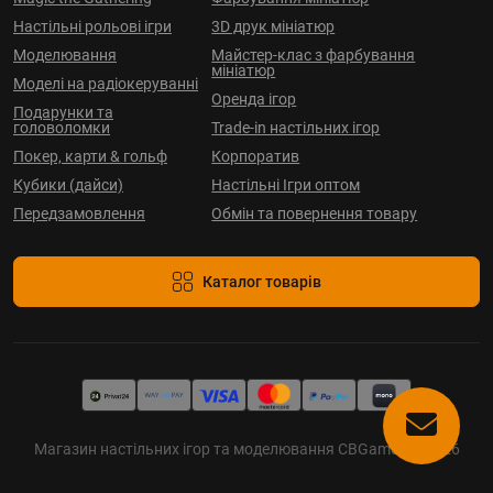
Настільні рольові ігри
3D друк мініатюр
Моделювання
Майстер-клас з фарбування
мініатюр
Моделі на радіокеруванні
Оренда ігор
Подарунки та
головоломки
Trade-in настільних ігор
Покер, карти & гольф
Корпоратив
Кубики (дайси)
Настільні Ігри оптом
Передзамовлення
Обмін та повернення товару
Каталог товарів
Магазин настільних ігор та моделювання CBGames © 2026