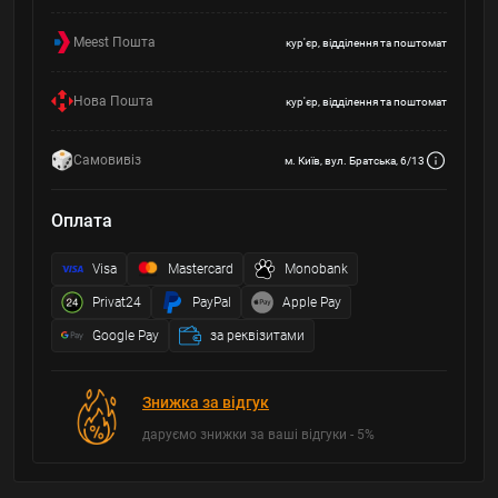
Meest Пошта
кур'єр, відділення та поштомат
Нова Пошта
кур'єр, відділення та поштомат
Самовивіз
м. Київ, вул. Братська, 6/13
Оплата
Visa
Mastercard
Monobank
Privat24
PayPal
Apple Pay
Google Pay
за реквізитами
Знижка за відгук
даруємо знижки за ваші відгуки - 5%