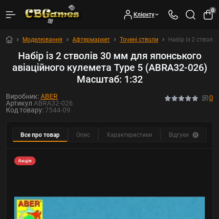
0
Клієнту
Моделювання
Афтермаркет
Точені стволи
Набір із 2 стволі
Набір із 2 стволів 30 мм для японського
авіаційного кулемета Type 5 (ABRA32-026)
Масштаб: 1:32
Виробник:
ABER
0
Артикул
ABRA32-026
Код товару:
7544-09
Все про товар
Опис
Характеристики
Відгуки
Р
0
Акція