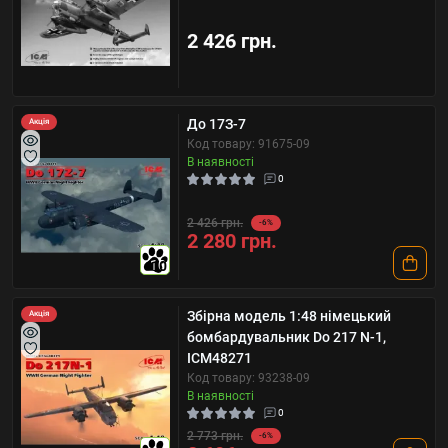
2 426 грн.
До 17З-7
Акція
Код товару: 91675-09
В наявності
0
2 426 грн.
-6%
2 280 грн.
10
Збірна модель 1:48 німецький
Акція
бомбардувальник Do 217 N-1,
ICM48271
Код товару: 93238-09
В наявності
0
2 773 грн.
-6%