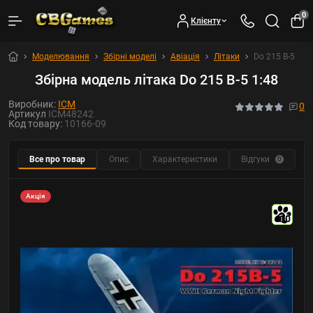
0
Клієнту
Моделювання
Збірні моделі
Авіація
Літаки
Do 215 B-5
Збірна модель літака Do 215 B-5 1:48
Виробник:
ICM
0
Артикул
ICM48242
Код товару:
10166-09
Все про товар
Опис
Характеристики
Відгуки
Р
0
Акція
10