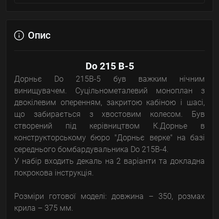
Опис
Do 215 B-5
Дорньє Do 215B-5 був важким нічним
винищувачем. Суцільнометалевий моноплан з
двокілевим оперенням, закритою кабіною і шасі,
що забирається з хвостовим колесом. Був
створений під керівництвом К.Дорнье в
конструкторському бюро "Дорньє верке" на базі
середнього бомбардувальника Do 215В-4.
У набір входить декаль на 2 варіанти та докладна
покрокова інструкція.
Розміри готової моделі: довжина – 350, розмах
крила – 375 мм.