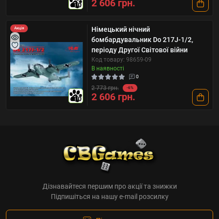
2 606 грн.
10
Німецький нічний
Акція
бомбардувальник Do 217J-1/2,
періоду Другої Світової війни
Код товару: 98659-09
В наявності
0
2 773 грн.
-6%
2 606 грн.
10
Дізнавайтеся першим про акції та знижки
Підпишіться на нашу e-mail розсилку