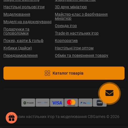
Настільні рольові ігри
3D друк мініатюр
Моделювання
Майстер-клас з фарбування
мініатюр
Моделі на радіокеруванні
Оренда ігор
Подарунки та
головоломки
Trade-in настільних ігор
Покер, карти & гольф
Корпоратив
Кубики (дайси)
Настільні Ігри оптом
Передзамовлення
Обмін та повернення товару
Каталог товарів
Магазин настільних ігор та моделювання CBGames © 2026