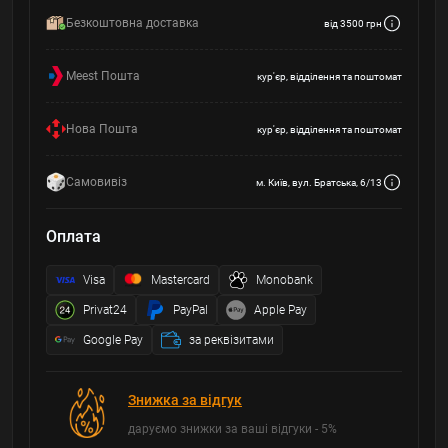
Безкоштовна доставка
від 3500 грн
Meest Пошта
кур'єр, відділення та поштомат
Нова Пошта
кур'єр, відділення та поштомат
Самовивіз
м. Київ, вул. Братська, 6/13
Оплата
Visa
Mastercard
Monobank
Privat24
PayPal
Apple Pay
Google Pay
за реквізитами
Знижка за відгук
даруємо знижки за ваші відгуки - 5%