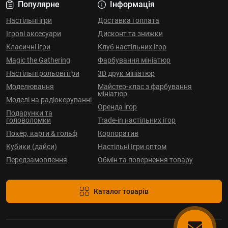
Популярне
Інформація
Настільні ігри
Доставка і оплата
Ігрові аксесуари
Дисконт та знижки
Класичні ігри
Клуб настільних ігор
Magic the Gathering
Фарбування мініатюр
Настільні рольові ігри
3D друк мініатюр
Моделювання
Майстер-клас з фарбування
мініатюр
Моделі на радіокеруванні
Оренда ігор
Подарунки та
головоломки
Trade-in настільних ігор
Покер, карти & гольф
Корпоратив
Кубики (дайси)
Настільні Ігри оптом
Передзамовлення
Обмін та повернення товару
Каталог товарів