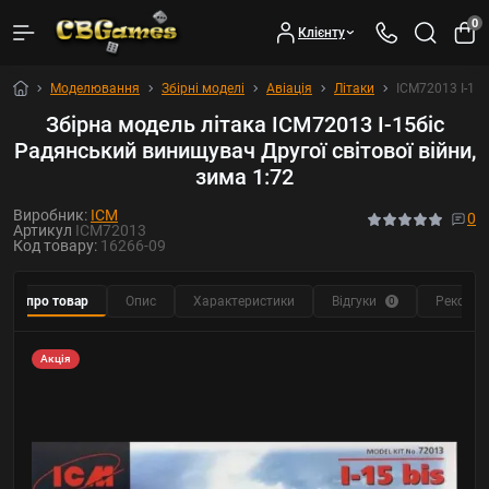
0
Клієнту
Моделювання
Збірні моделі
Авіація
Літаки
ICM72013 І-15б
Збірна модель літака ICM72013 І-15біс
Радянський винищувач Другої світової війни,
зима 1:72
Виробник:
ICM
0
Артикул
ICM72013
Код товару:
16266-09
Все про товар
Опис
Характеристики
Відгуки
Рекомен
0
Акція