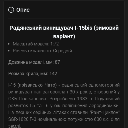
Опис
Радянський винищувач I-15bis (зимовий
варіант)
Масштаб моделі: 1:72
Рівень складності: Середній
Довжина моделі, мм: 87
Розмах крила, мм: 142
І-15 (прізвисько Чато) -
радянський одномоторний
винищувач-напіватороплан 30-х років, створений у
ОКБ Полікарпова. Розроблено 1933 р. Подальший
розвиток І-5 та І-6 у бік поліпшення аеродинаміки.
На перших серійних літаках ставили "Райт-Циклон"
SGR-1820 F-3 номінальною потужністю 630 к.с. біля
землі.