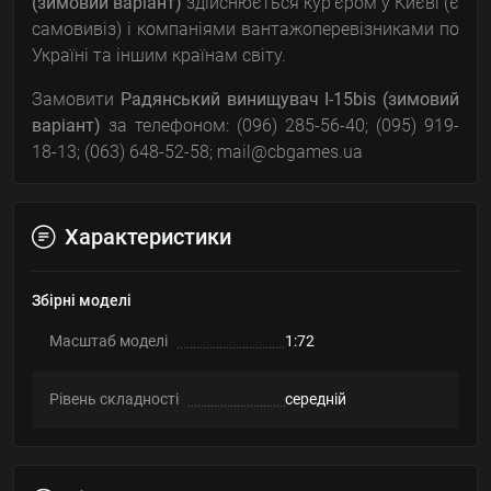
(зимовий варіант)
здійснюється кур'єром у Києві (є
самовивіз) і компаніями вантажоперевізниками по
Україні та іншим країнам світу.
Замовити
Радянський винищувач I-15bis (зимовий
варіант)
за телефоном: (096) 285-56-40; (095) 919-
18-13; (063) 648-52-58; mail@cbgames.ua
Характеристики
Збірні моделі
Масштаб моделі
1:72
Рівень складності
середній