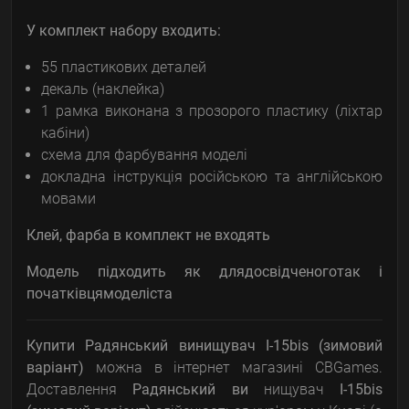
У комплект набору входить:
55 пластикових деталей
декаль (наклейка)
1 рамка виконана з прозорого пластику (ліхтар
кабіни)
схема для фарбування моделі
докладна інструкція російською та англійською
мовами
Клей, фарба в комплект не входять
Модель підходить як для
досвідченого
так і
початківця
моделіста
Купити Радянський винищувач I-15bis (зимовий
варіант)
можна в інтернет магазині CBGames.
Доставлення
Радянський ви
нищувач
I-15bis