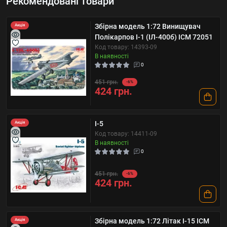
Рекомендовані товари
Збірна модель 1:72 Винищувач
Акція
Полікарпов І-1 (ІЛ-400б) ICM 72051
Код товару: 14393-09
В наявності
0
451 грн.
-6%
424 грн.
I-5
Акція
Код товару: 14411-09
В наявності
0
451 грн.
-6%
424 грн.
Збірна модель 1:72 Літак І-15 ICM
Акція