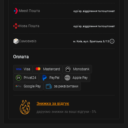
Meest Пошта
кур'єр, відділення та поштомат
Нова Пошта
кур'єр, відділення та поштомат
Самовивіз
м. Київ, вул. Братська, 6/13
Оплата
Visa
Mastercard
Monobank
Privat24
PayPal
Apple Pay
Google Pay
за реквізитами
Знижка за відгук
даруємо знижки за ваші відгуки - 5%