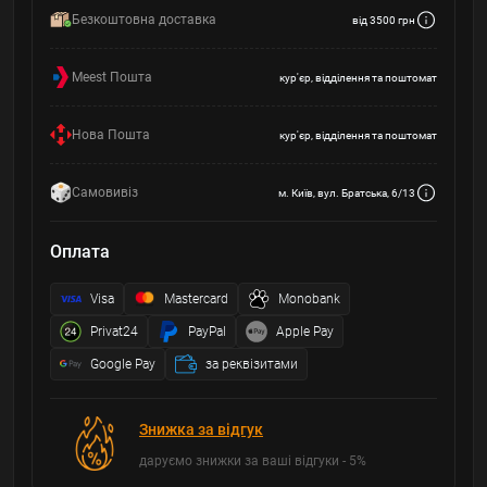
Безкоштовна доставка
від 3500 грн
Meest Пошта
кур'єр, відділення та поштомат
Нова Пошта
кур'єр, відділення та поштомат
Самовивіз
м. Київ, вул. Братська, 6/13
Оплата
Visa
Mastercard
Monobank
Privat24
PayPal
Apple Pay
Google Pay
за реквізитами
Знижка за відгук
даруємо знижки за ваші відгуки - 5%