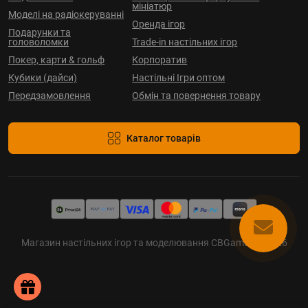
мініатюр
Моделі на радіокеруванні
Оренда ігор
Подарунки та
головоломки
Trade-in настільних ігор
Покер, карти & гольф
Корпоратив
Кубики (дайси)
Настільні Ігри оптом
Передзамовлення
Обмін та повернення товару
Каталог товарів
Магазин настільних ігор та моделювання CBGames © 2026