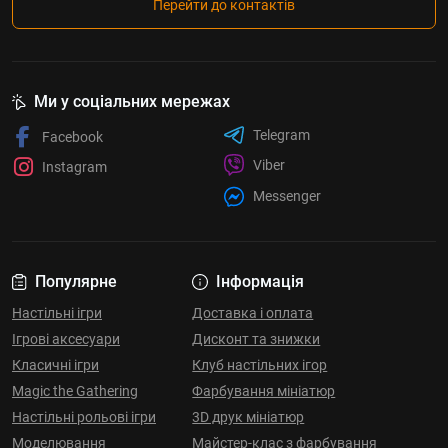
Перейти до контактів
Ми у соціальних мережах
Telegram
Facebook
Viber
Instagram
Messenger
Популярне
Інформація
Настільні ігри
Доставка і оплата
Ігрові аксесуари
Дисконт та знижки
Класичні ігри
Клуб настільних ігор
Magic the Gathering
Фарбування мініатюр
Настільні рольові ігри
3D друк мініатюр
Моделювання
Майстер-клас з фарбування