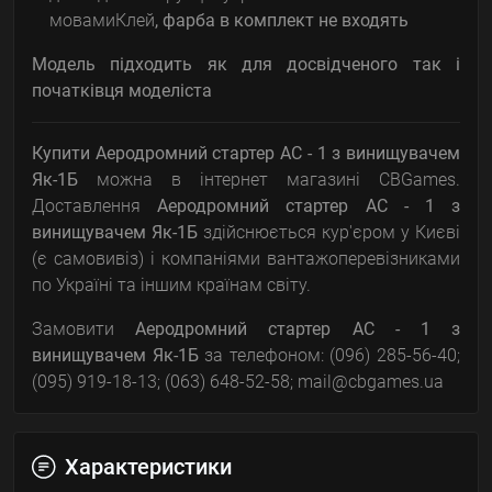
мовамиКлей
, фарба в комплект не входять
Модель підходить як для досвідченого так і
початківця моделіста
Купити Аеродромний стартер АС - 1 з винищувачем
Як-1Б
можна в інтернет магазині CBGames.
Доставлення
Аеродромний стартер АС - 1 з
винищувачем Як-1Б
здійснюється кур'єром у Києві
(є самовивіз) і компаніями вантажоперевізниками
по Україні та іншим країнам світу.
Замовити
Аеродромний стартер АС - 1 з
винищувачем Як-1Б
за телефоном: (096) 285-56-40;
(095) 919-18-13; (063) 648-52-58; mail@cbgames.ua
Характеристики