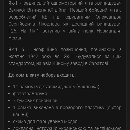
Як-1
- радянський одномоторний літак-винищувач
Великої Вітчизняної війни. Перший бойовий літак,
розроблений КБ під керуванням Олександра
Сергійовича Яковлєва як дослідний винищувач
І-26. На Як-1 вступив у війну полк Нормандія-
Неман.
Як-1 б
- неофіційне позначення; починаючи з
жовтня 1942 року всі Як-1 будувалися за цим
стандартом, на авіаційному заводі в Саратові.
До комплекту набору входить:
11 рамок із деталямидекаль (наклейка)
фототравлення
7 гумових покришок
1 рамка виконана з прозорого пластику (ліхтар
кабіни)
схема для фарбування моделі
докладна інструкція українською та англійською