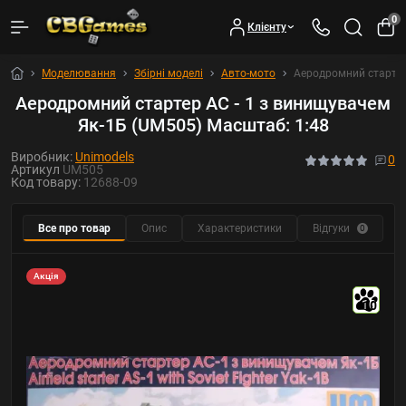
0
Клієнту
Моделювання
Збірні моделі
Авто-мото
Аеродромний стартер
Аеродромний стартер АС - 1 з винищувачем
Як-1Б (UM505) Масштаб: 1:48
Виробник:
Unimodels
0
Артикул
UM505
Код товару:
12688-09
Все про товар
Опис
Характеристики
Відгуки
Р
0
Акція
10