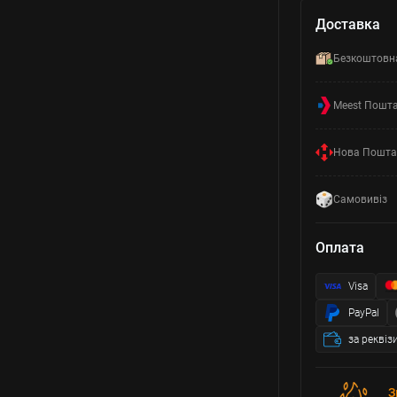
Доставка
Безкоштовн
Meest Пошт
Нова Пошта
Самовивіз
Оплата
Visa
PayPal
за реквіз
З