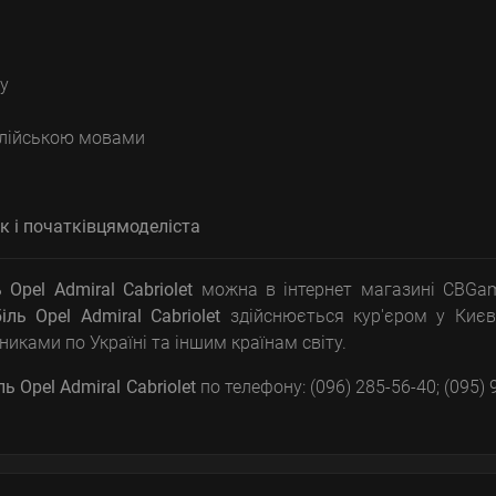
у
нглійською мовами
к і початківця
моделіста
Opel Admiral Cabriolet
можна в інтернет магазині CBGam
ль Opel Admiral Cabriolet
здійснюється кур'єром у Києв
иками по Україні та іншим країнам світу.
 Opel Admiral Cabriolet
по телефону: (096) 285-56-40; (095) 