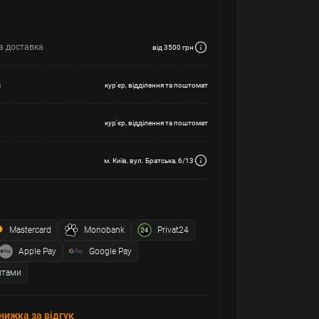
а доставка
від 3500 грн
а
кур'єр, відділення та поштомат
кур'єр, відділення та поштомат
м. Київ, вул. Братська, 6/13
Mastercard
Monobank
Privat24
Apple Pay
Google Pay
итами
нижка за відгук