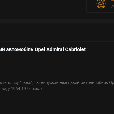
д
й автомобіль Opel Admiral Cabriolet
ілів класу "люкс", які випускав німецький автовиробник Op
ерви, у 1964-1977 роках.