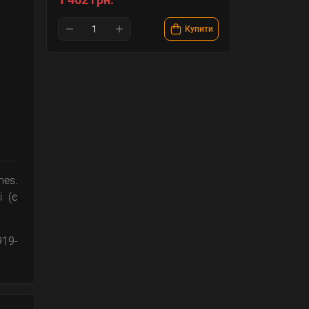
Купити
es.
і (є
919-