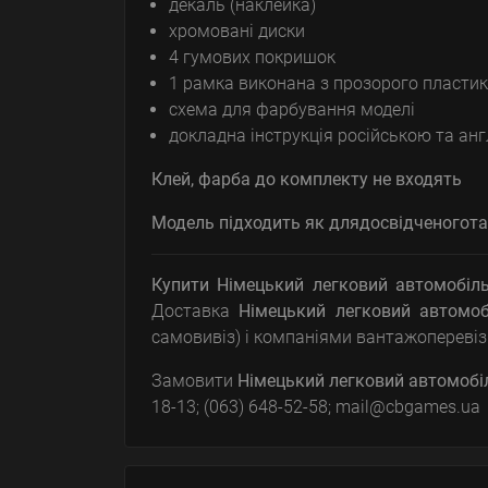
декаль (наклейка)
хромовані диски
4 гумових покришок
1 рамка виконана з прозорого пластик
схема для фарбування моделі
докладна інструкція російською та а
Клей, фарба до комплекту не входять
Модель підходить як для
досвідченого
та
Купити Німецький легковий автомобіль 
Доставка
Німецький легковий автомобі
самовивіз) і компаніями вантажоперевізн
Замовити
Німецький легковий автомобіль
18-13; (063) 648-52-58; mail@cbgames.ua