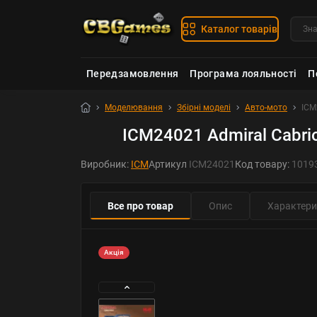
Каталог товарів
Передзамовлення
Програма лояльності
П
Моделювання
Збірні моделі
Авто-мото
ICM
ICM24021 Admiral Cabrio
Виробник:
ICM
Артикул
ICM24021
Код товару:
1019
Все про товар
Опис
Характери
Акція