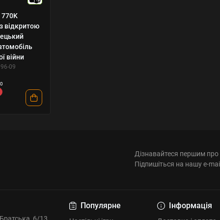
 770K
з відкритою
мецький
втомобіль
ої війни
196-09
0
Дізнавайтеся першим про 
Підпишіться на нашу e-mai
Популярне
Інформація
. Братська, 6/13