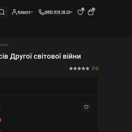
0
0
Клієнту
(095) 919 18 13
війни
ів Другої світової війни
0
.