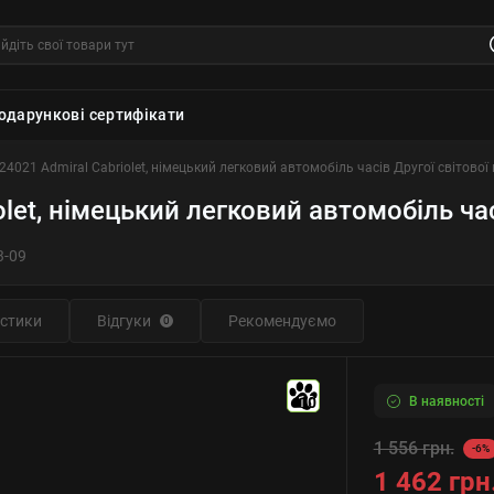
одарункові сертифікати
24021 Admiral Cabriolet, німецький легковий автомобіль часів Другої світової 
let, німецький легковий автомобіль час
3-09
стики
Відгуки
Рекомендуємо
0
В наявності
10
1 556 грн.
-6%
1 462 грн