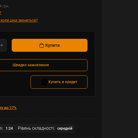
4 грн.
?
 коли ціна зміниться?
Купити
Швидке замовлення
Купить в кредит
ку до 17%
і:
Рівень складності:
1:24
середній