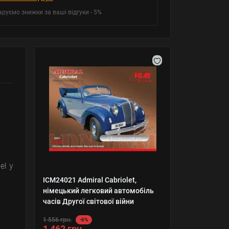
аруємо знижки за ваші відгуки - 5%
el у
ICM24021 Admiral Cabriolet,
німецький легковий автомобіль
часів Другої світової війни
1 556 грн.
-6%
1 462 грн.