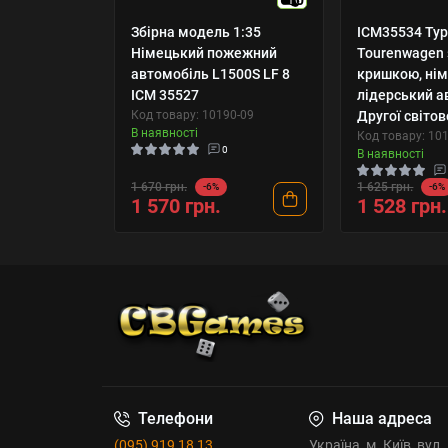
Збірна модель 1:35
ICM35534 Typ
Німецький пожежний
Tourenwagen 
автомобіль L1500S LF 8
кришкою, ні
ICM 35527
лідерський а
Код товару: 10190-09
Другої світов
В наявності
Код товару: 10
0
В наявності
1 670 грн.
1 625 грн.
-6%
-6%
1 570 грн.
1 528 грн.
Телефони
Наша адреса
(095) 919 18 13
Україна, м. Київ, вул