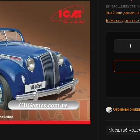
Ви заощаджуєте:
9
Знайшли дешевше
Бажаєте дізнатись
Отримай зниж
Масштаб модел