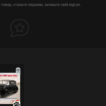
 товар, станьте першим, залиште свій відгук.
10