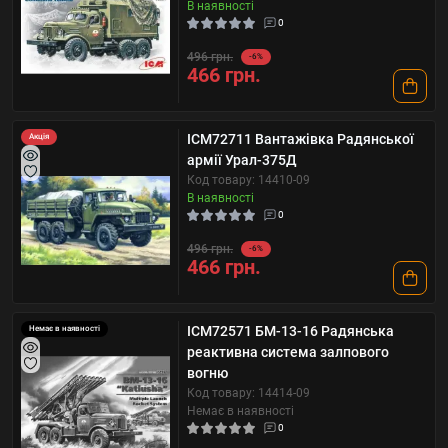
В наявності
0
496 грн.
-6%
466 грн.
ICM72711 Вантажівка Радянської
Акція
армії Урал-375Д
Код товару: 14410-09
В наявності
0
496 грн.
-6%
466 грн.
ICM72571 БМ-13-16 Радянська
Немає в наявності
реактивна система залпового
вогню
Код товару: 14414-09
Немає в наявності
0