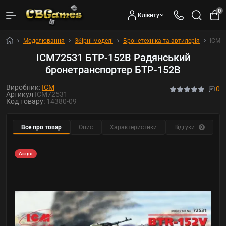
0
Клієнту
Моделювання
Збірні моделі
Бронетехніка та артилерія
ICM7
ICM72531 БТР-152В Радянський
бронетранспортер БТР-152В
Виробник:
ICM
0
Артикул
ICM72531
Код товару:
14380-09
Все про товар
Опис
Характеристики
Відгуки
Р
0
Акція