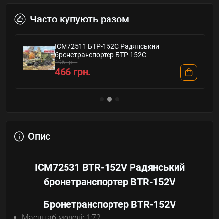
Часто купують разом
ICM72511 БТР-152С Радянський
бронетранспортер БТР-152С
496 грн.
466 грн.
Опис
ICM72531 BTR-152V Радянський
бронетранспортер BTR-152V
Бронетранспортер BTR-152V
Масштаб моделі: 1:72