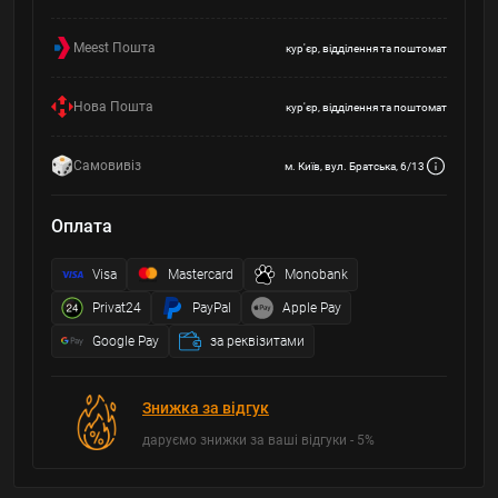
Meest Пошта
кур'єр, відділення та поштомат
Нова Пошта
кур'єр, відділення та поштомат
Самовивіз
м. Київ, вул. Братська, 6/13
Оплата
Visa
Mastercard
Monobank
Privat24
PayPal
Apple Pay
Google Pay
за реквізитами
Знижка за відгук
даруємо знижки за ваші відгуки - 5%