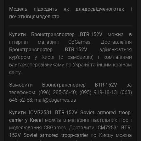
Модель підходить як для
досвідченого
так і
початківця
моделіста
Купити Бронетранспортер BTR-152V
можна в
інтернет магазині CBGames. Доставлення
Бронетранспортер BTR-152V
здійснюється
кур'єром у Києві (є самовивіз) і компаніями
вантажоперевізниками по Україні та іншим країнам
світу.
Замовити
Бронетранспортер BTR-152V
за
телефоном: (096) 285-56-40; (095) 919-18-13; (063)
648-52-58; mail@cbgames.ua
Купити ICM72531 BTR-152V Soviet armored troop-
carrier
у Києві
можна в магазині настільних ігор і
моделювання CBGames. Доставити
ICM72531 BTR-
152V Soviet armored troop-carrier
по Києву можна