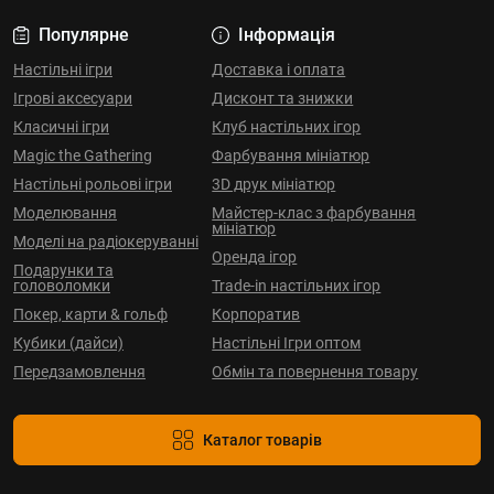
Популярне
Інформація
Настільні ігри
Доставка і оплата
Ігрові аксесуари
Дисконт та знижки
Класичні ігри
Клуб настільних ігор
Magic the Gathering
Фарбування мініатюр
Настільні рольові ігри
3D друк мініатюр
Моделювання
Майстер-клас з фарбування
мініатюр
Моделі на радіокеруванні
Оренда ігор
Подарунки та
головоломки
Trade-in настільних ігор
Покер, карти & гольф
Корпоратив
Кубики (дайси)
Настільні Ігри оптом
Передзамовлення
Обмін та повернення товару
Каталог товарів