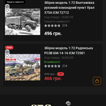
Збірна модель 1:72 Вантажівка
Немає в наявності
рухомий командний пункт Урал
375A ICM 72712
Код товару: 16282-09
Немає в наявності
0
496 грн.
Збірна модель 1:72 Радянська
Акція
РСЗВ БM-14-16 ICM 72581
Код товару: 16284-09
В наявності
0
496 грн.
-6%
466 грн.