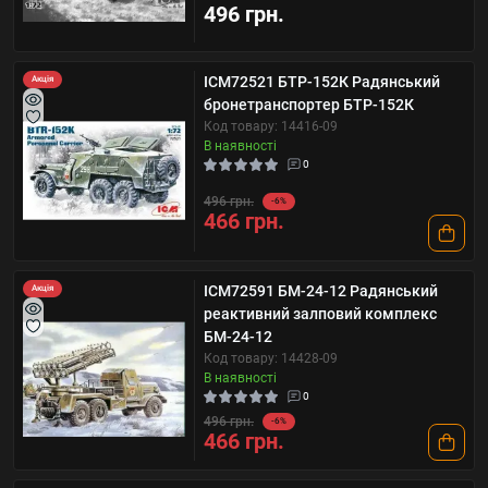
496 грн.
ICM72521 БТР-152К Радянський
Акція
бронетранспортер БТР-152К
Код товару: 14416-09
В наявності
0
496 грн.
-6%
466 грн.
ICM72591 БМ-24-12 Радянський
Акція
реактивний залповий комплекс
БМ-24-12
Код товару: 14428-09
В наявності
0
496 грн.
-6%
466 грн.