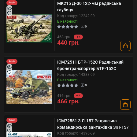
МК215 Д-30 122-мм радянська
Акція
гаубиця
Код товару: 12242-09
В наявності
0
468 грн.
-6%
440 грн.
ICM72511 БТР-152С Радянський
Акція
бронетранспортер БТР-152С
Код товару: 14388-09
В наявності
0
496 грн.
-6%
466 грн.
ICM72551 ЗІЛ-157 Радянська
Акція
командирська вантажівка ЗІЛ-157
Код товару: 14396-09