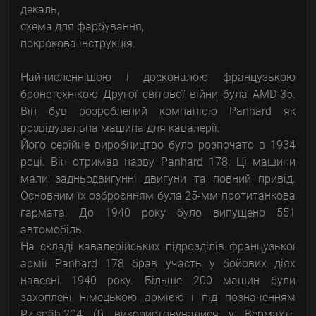
декаль,
схема для фарбування,
покрокова інструкція.
Найчисленнішою і досконалою французькою
бронетехнікою Другої світової війни була AMD-35.
Він був розроблений компанією Panhard як
розвідувальна машина для кавалерії.
Його серійне виробництво було розпочато в 1934
році. Він отримав назву Panhard 178. Ці машини
мали задньодвигунні двигуни та повний привід.
Основним їх озброєнням була 25-мм протитанкова
гармата. До 1940 року було випущено 551
автомобіль.
На складі кавалерійських підрозділів французької
армії Panhard 178 брав участь у бойових діях
навесні 1940 року. Більше 200 машин були
захоплені німецькою армією і під позначенням
Pz.späh.204 (f) використовувалися у Вермахті.