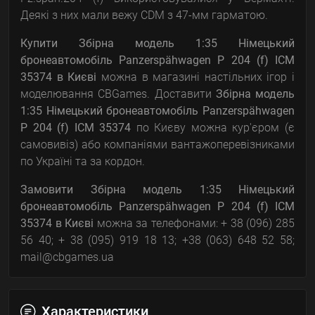
Деякі з них мали вежу CDM з 47-мм гарматою.
Купити Збірна модель 1:35 Німецький
бронеавтомобіль Panzerspähwagen P 204 (f) ICM
35374
в Києві
можна в магазині настільних ігор і
моделювання CBGames. Доставити
Збірна модель
1:35 Німецький бронеавтомобіль Panzerspähwagen
P 204 (f) ICM 35374
по Києву можна кур'єром (є
самовивіз) або компаніями вантажоперевізниками
по Україні та за кордон.
Замовити Збірна модель 1:35 Німецький
бронеавтомобіль Panzerspähwagen P 204 (f) ICM
35374
в Києві
можна за телефонами: + 38 (096) 285
56 40; + 38 (095) 919 18 13; +38 (063) 648 52 58;
mail@cbgames.ua
Характеристики