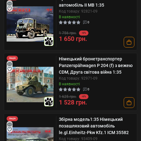
автомобіль ІІ МВ 1:35
Код товару: 92821-09
В наявності
0
1 756 грн.
-6%
1 650 грн.
10
Німецький бронетранспортер
Акція
Panzerspähwagen P 204 (f) з вежею
CDM, Друга світова війна 1:35
Код товару: 92971-09
В наявності
0
1 625 грн.
-6%
1 528 грн.
10
Збірна модель1:35 Німецький
Акція
позашляховий автомобіль
le.gl.Einheitz-Pkw Kfz.1 ICM 35582
Код товару: 93409-09