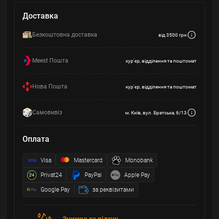
Доставка
Безкоштовна доставка
від 3500 грн
Meest Пошта
кур'єр, відділення та поштомат
Нова Пошта
кур'єр, відділення та поштомат
Самовивіз
м. Київ, вул. Братська, 6/13
Оплата
Visa
Mastercard
Monobank
Privat24
PayPal
Apple Pay
Google Pay
за реквізитами