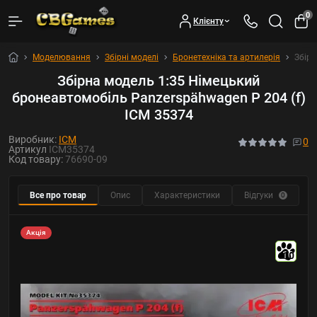
0
Клієнту
Моделювання
Збірні моделі
Бронетехніка та артилерія
Збірн
Збірна модель 1:35 Німецький
бронеавтомобіль Panzerspähwagen P 204 (f)
ICM 35374
Виробник:
ICM
0
Артикул
ICM35374
Код товару:
76690-09
Все про товар
Опис
Характеристики
Відгуки
Р
0
Акція
10