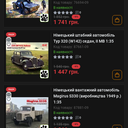
Код товару: 76694-09
В наявності
0
1 852 грн.
-6%
10
1 741 грн.
Німецький штабний автомобіль
Акція
Typ 320 (W142) седан, II МВ 1:35
Код товару: 87661-09
В наявності
0
1 540 грн.
-6%
1 447 грн.
10
Німецький вантажний автомобіль
Акція
Magirus S330 (виробництва 1949 р.)
1:35
Код товару: 87881-09
В наявності
0
1 135 грн.
-6%