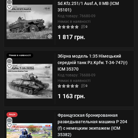
Sd.Kfz.251/1 Ausf.A, ІІ МВ (ICM
35101)
Код товару: 76680-09
Немає в наявності
0
1 817 грн.
Збірна модель 1:35 Німецький
Немає в наявності
середній танк Pz.Kpfw. Т-34-747(r)
ICM 35370
Код товару: 76688-09
Немає в наявності
0
1 163 грн.
Французская бронированная
Акція
разведывательная машина P 204
(f) с немецким экипажем (ICM
35382)