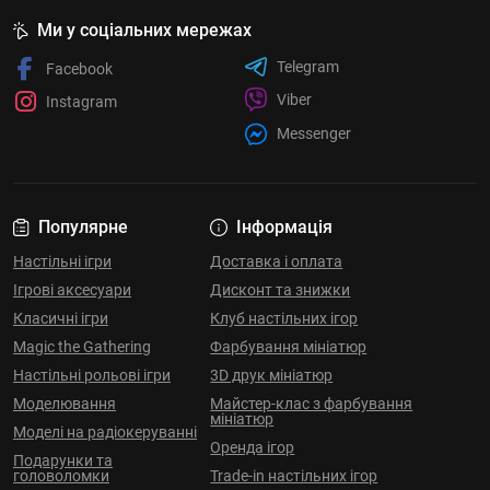
Ми у соціальних мережах
Telegram
Facebook
Viber
Instagram
Messenger
Популярне
Інформація
Настільні ігри
Доставка і оплата
Ігрові аксесуари
Дисконт та знижки
Класичні ігри
Клуб настільних ігор
Magic the Gathering
Фарбування мініатюр
Настільні рольові ігри
3D друк мініатюр
Моделювання
Майстер-клас з фарбування
мініатюр
Моделі на радіокеруванні
Оренда ігор
Подарунки та
головоломки
Trade-in настільних ігор