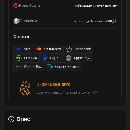
Нова Пошта
кур'єр, відділення та поштомат
Самовивіз
м. Київ, вул. Братська, 6/13
Оплата
Visa
Mastercard
Monobank
Privat24
PayPal
Apple Pay
Google Pay
за реквізитами
Знижка за відгук
даруємо знижки за ваші відгуки - 5%
Опис