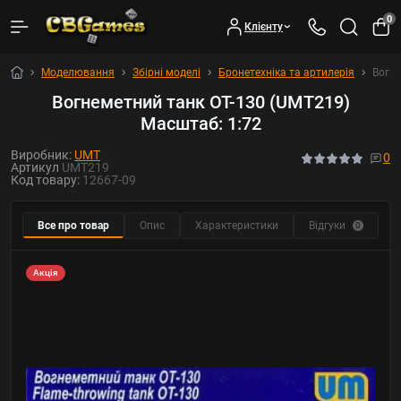
0
Клієнту
Моделювання
Збірні моделі
Бронетехніка та артилерія
Вогне
Вогнеметний танк ОТ-130 (UMT219)
Масштаб: 1:72
Виробник:
UMT
0
Артикул
UMT219
Код товару:
12667-09
Все про товар
Опис
Характеристики
Відгуки
Р
0
Акція