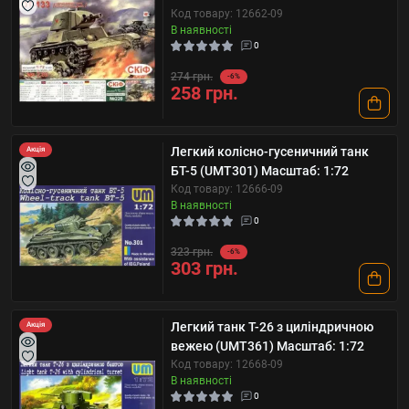
Код товару: 12662-09
В наявності
0
274 грн.
-6%
258 грн.
Легкий колісно-гусеничний танк
Акція
БТ-5 (UMT301) Масштаб: 1:72
Код товару: 12666-09
В наявності
0
323 грн.
-6%
303 грн.
Легкий танк Т-26 з циліндричною
Акція
вежею (UMT361) Масштаб: 1:72
Код товару: 12668-09
В наявності
0