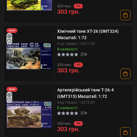
323 грн.
-6%
303 грн.
Хімічний танк ХТ-26 (UMT324)
Акція
Масштаб: 1:72
Код товару: 12671-09
В наявності
0
323 грн.
-6%
303 грн.
Артилерійський танк Т-26-4
Акція
(UMT315) Масштаб: 1:72
Код товару: 12672-09
В наявності
0
323 грн.
-6%
303 грн.