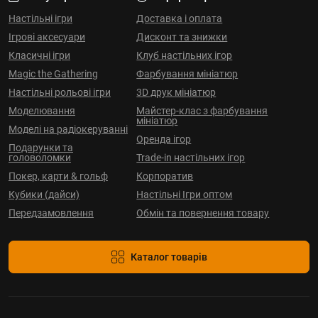
Настільні ігри
Доставка і оплата
Ігрові аксесуари
Дисконт та знижки
Класичні ігри
Клуб настільних ігор
Magic the Gathering
Фарбування мініатюр
Настільні рольові ігри
3D друк мініатюр
Моделювання
Майстер-клас з фарбування
мініатюр
Моделі на радіокеруванні
Оренда ігор
Подарунки та
головоломки
Trade-in настільних ігор
Покер, карти & гольф
Корпоратив
Кубики (дайси)
Настільні Ігри оптом
Передзамовлення
Обмін та повернення товару
Каталог товарів