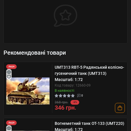
Рекомендовані товари
UMT313 RBT-5 Радянський колісно-
Акція
гусеничний танк (UMT313)
Масштаб: 1:72
Код товару: 12660-09
В наявності
0
368 грн.
-6%
346 грн.
Вогнеметний танк ОТ-133 (UMT220)
Акція
Масштаб: 1:72