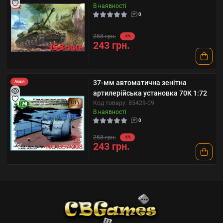
В наявності
0
258 грн.
-6%
243 грн.
37-мм автоматична зенітна
Акція
артилерійська установка 70К 1:72
Код товару: 85429-09
В наявності
0
258 грн.
-6%
243 грн.