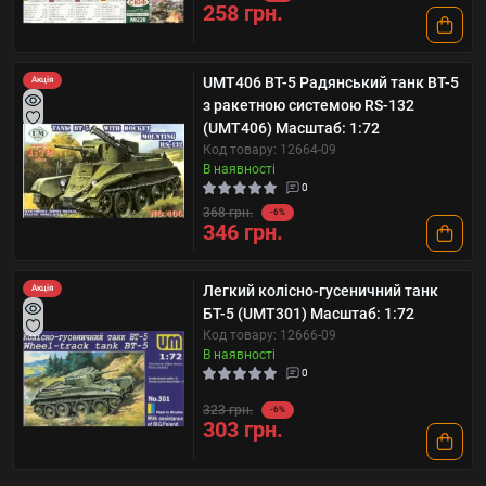
258 грн.
UMT406 BT-5 Радянський танк BT-5
Акція
з ракетною системою RS-132
(UMT406) Масштаб: 1:72
Код товару: 12664-09
В наявності
0
368 грн.
-6%
346 грн.
Легкий колісно-гусеничний танк
Акція
БТ-5 (UMT301) Масштаб: 1:72
Код товару: 12666-09
В наявності
0
323 грн.
-6%
303 грн.