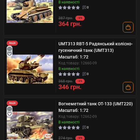
В наявності
0
387 грн.
-6%
364 грн.
UMT313 RBT-5 Радянський колісно-
Акція
гусеничний танк (UMT313)
Масштаб: 1:72
Код товару: 12660-09
В наявності
0
368 грн.
-6%
346 грн.
Вогнеметний танк ОТ-133 (UMT220)
Акція
Масштаб: 1:72
Код товару: 12662-09
В наявності
0
274 грн.
-6%