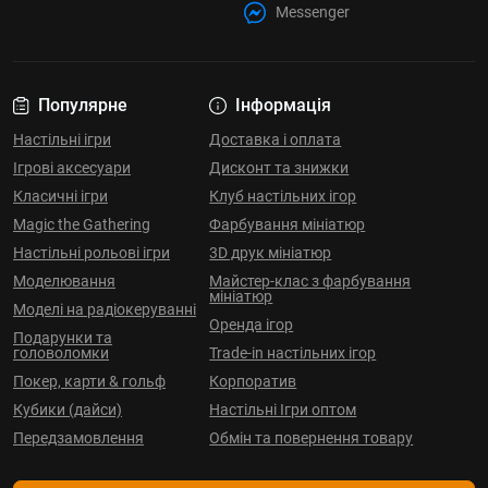
Messenger
Популярне
Інформація
Настільні ігри
Доставка і оплата
Ігрові аксесуари
Дисконт та знижки
Класичні ігри
Клуб настільних ігор
Magic the Gathering
Фарбування мініатюр
Настільні рольові ігри
3D друк мініатюр
Моделювання
Майстер-клас з фарбування
мініатюр
Моделі на радіокеруванні
Оренда ігор
Подарунки та
головоломки
Trade-in настільних ігор
Покер, карти & гольф
Корпоратив
Кубики (дайси)
Настільні Ігри оптом
Передзамовлення
Обмін та повернення товару