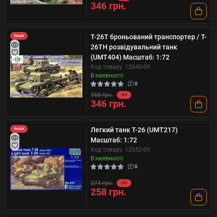
346 грн.
T-26Т броньований транспортер / T-
Акція
26ТН розвідувальний танк
(UMT404) Масштаб: 1:72
Код товару: 12648-09
В наявності
0
368 грн.
-6%
346 грн.
Легкий танк Т-26 (UMT217)
Акція
Масштаб: 1:72
Код товару: 12652-09
В наявності
0
274 грн.
-6%
258 грн.