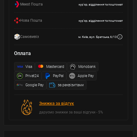
Meest Пошта
кур'єр, відділення та поштомат
Нова Пошта
кур'єр, відділення та поштомат
Самовивіз
м. Київ, вул. Братська, 6/13
Оплата
Visa
Mastercard
Monobank
Privat24
PayPal
Apple Pay
Google Pay
за реквізитами
Знижка за відгук
даруємо знижки за ваші відгуки - 5%