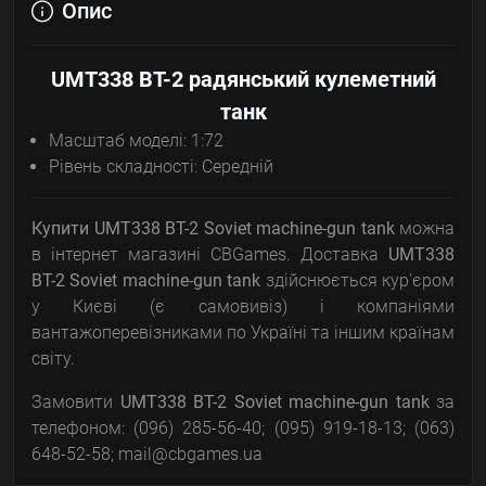
Опис
UMT338 BT-2 радянський кулеметний
танк
Масштаб моделі: 1:72
Рівень складності: Середній
Купити UMT338 BT-2 Soviet machine-gun tank
можна
в інтернет магазині CBGames. Доставка
UMT338
BT-2 Soviet machine-gun tank
здійснюється кур'єром
у Києві (є самовивіз) і компаніями
вантажоперевізниками по Україні та іншим країнам
світу.
Замовити
UMT338 BT-2 Soviet machine-gun tank
за
телефоном: (096) 285-56-40; (095) 919-18-13; (063)
648-52-58; mail@cbgames.ua