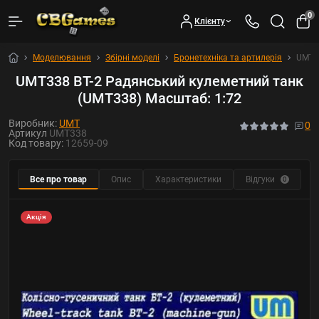
0
Клієнту
Моделювання
Збірні моделі
Бронетехніка та артилерія
UMT33
UMT338 BT-2 Радянський кулеметний танк
(UMT338) Масштаб: 1:72
Виробник:
UMT
0
Артикул
UMT338
Код товару:
12659-09
Все про товар
Опис
Характеристики
Відгуки
Р
0
Акція