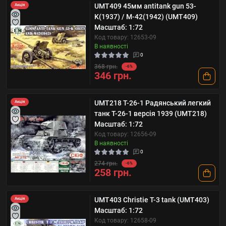
UMT409 45мм antitank gun 53-
Акція
K(1937) / M-42(1942) (UMT409)
Масштаб: 1:72
Код товару: 12653-09
В наявності
0
368 грн.
-6%
346 грн.
UMT218 T-26-1 Радянський легкий
Акція
танк T-26-1 версія 1939 (UMT218)
Масштаб: 1:72
Код товару: 12656-09
В наявності
0
274 грн.
-6%
258 грн.
UMT403 Christie T-3 tank (UMT403)
Акція
Масштаб: 1:72
Код товару: 12658-09