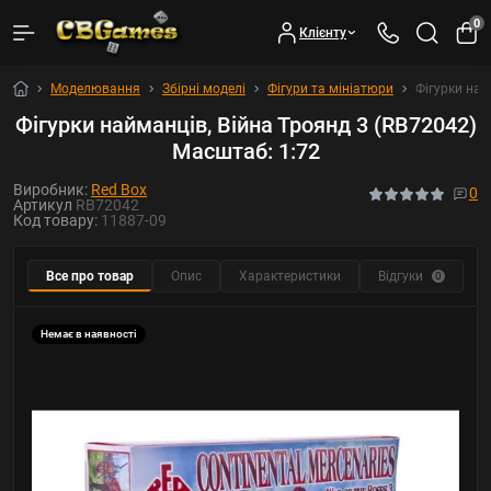
0
Клієнту
Моделювання
Збірні моделі
Фігури та мініатюри
Фігурки най
Фігурки найманців, Війна Троянд 3 (RB72042)
Масштаб: 1:72
Виробник:
Red Box
0
Артикул
RB72042
Код товару:
11887-09
Все про товар
Опис
Характеристики
Відгуки
0
Немає в наявності