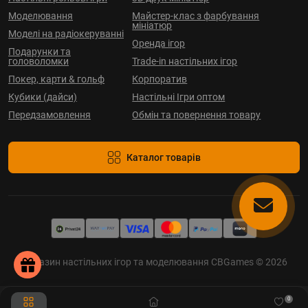
Моделювання
Майстер-клас з фарбування
мініатюр
Моделі на радіокеруванні
Оренда ігор
Подарунки та
головоломки
Trade-in настільних ігор
Покер, карти & гольф
Корпоратив
Кубики (дайси)
Настільні Ігри оптом
Передзамовлення
Обмін та повернення товару
Каталог товарів
Магазин настільних ігор та моделювання CBGames © 2026
0