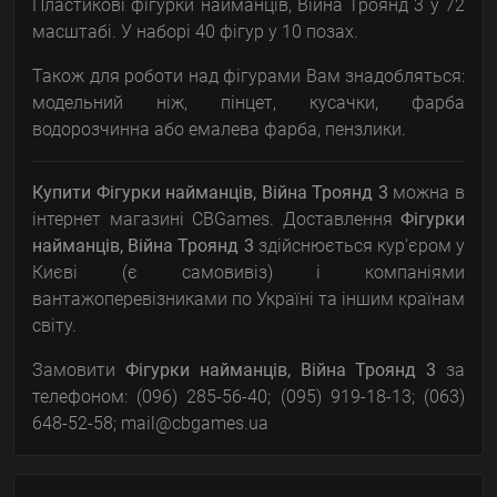
Пластикові фігурки найманців, Війна Троянд 3 у 72
масштабі. У наборі 40 фігур у 10 позах.
Також для роботи над фігурами Вам знадобляться:
модельний ніж, пінцет, кусачки, фарба
водорозчинна або емалева фарба, пензлики.
Купити Фігурки найманців, Війна Троянд 3
можна в
інтернет магазині CBGames. Доставлення
Фігурки
найманців, Війна Троянд 3
здійснюється кур'єром у
Києві (є самовивіз) і компаніями
вантажоперевізниками по Україні та іншим країнам
світу.
Замовити
Фігурки найманців, Війна Троянд 3
за
телефоном: (096) 285-56-40; (095) 919-18-13; (063)
648-52-58; mail@cbgames.ua