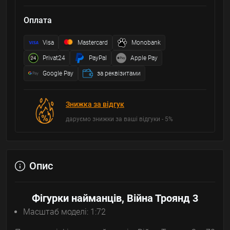
Оплата
Visa
Mastercard
Monobank
Privat24
PayPal
Apple Pay
Google Pay
за реквізитами
Знижка за відгук
даруємо знижки за ваші відгуки - 5%
Опис
Фігурки найманців, Війна Троянд 3
Масштаб моделі: 1:72