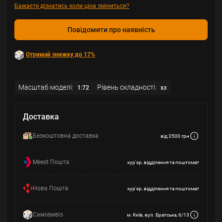
Бажаєте дізнатись коли ціна зміниться?
Повідомити про наявність
Отримай знижку до 17%
Масштаб моделі:
Рівень складності:
1:72
хз
Доставка
Безкоштовна доставка
від 3500 грн
Meest Пошта
кур'єр, відділення та поштомат
Нова Пошта
кур'єр, відділення та поштомат
Самовивіз
м. Київ, вул. Братська, 6/13