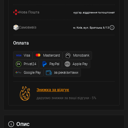
Нова Пошта
кур'єр, відділення та поштомат
Самовивіз
м. Київ, вул. Братська, 6/13
Оплата
Visa
Mastercard
Monobank
Privat24
PayPal
Apple Pay
Google Pay
за реквізитами
Знижка за відгук
даруємо знижки за ваші відгуки - 5%
Опис