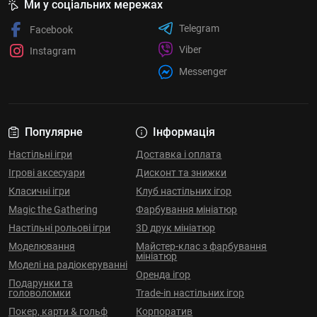
Ми у соціальних мережах
Telegram
Facebook
Viber
Instagram
Messenger
Популярне
Інформація
Настільні ігри
Доставка і оплата
Ігрові аксесуари
Дисконт та знижки
Класичні ігри
Клуб настільних ігор
Magic the Gathering
Фарбування мініатюр
Настільні рольові ігри
3D друк мініатюр
Моделювання
Майстер-клас з фарбування
мініатюр
Моделі на радіокеруванні
Оренда ігор
Подарунки та
головоломки
Trade-in настільних ігор
Покер, карти & гольф
Корпоратив