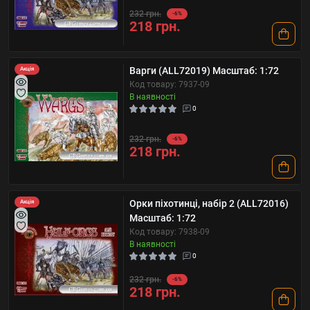
232 грн.
-6%
218 грн.
Варги (ALL72019) Масштаб: 1:72
Акція
Код товару: 7937-09
В наявності
0
232 грн.
-6%
218 грн.
Орки піхотинці, набір 2 (ALL72016)
Акція
Масштаб: 1:72
Код товару: 7938-09
В наявності
0
232 грн.
-6%
218 грн.