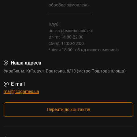
обробка замовлень
_______________________
Клуб:
пн: за домовленністю
вт-пт: 14:00-22:00
сб-нд: 11:00-22:00
*після 18:00 і сб-нд лише самовивіз
Наша адреса
Україна, м. Київ, вул. Братська, 6/13 (метро Поштова площа)
E-mail
mail@cbgames.ua
Перейти до контактів