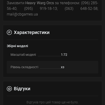
Замовити
Heavy Warg Orcs
за телефоном: (096) 285-
56-40; (095) 919-18-13; (063) 648-52-58;
mail@cbgames.ua
Характеристики
Збірні моделі
Масштаб моделі
1:72
Рівень складності
хз
Відгуки
Відгуків про цей товар ще не було.