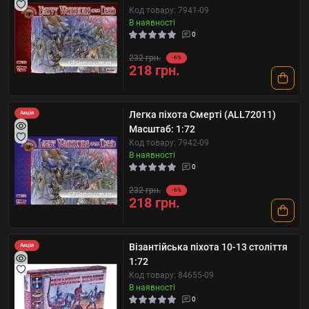
Код товару: 7941-09
В наявності
0
232 грн.
-6%
218 грн.
Легка піхота Смерті (ALL72011)
Акція
Масштаб: 1:72
Код товару: 7942-09
В наявності
0
232 грн.
-6%
218 грн.
Візантійська піхота 10-13 століття
Акція
1:72
Код товару: 84655-09
В наявності
0