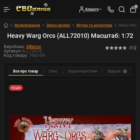
0
Клієнту
Моделювання
Збірні моделі
Фігури та мініатюри
Heavy Warg 
Heavy Warg Orcs (ALL72010) Масштаб: 1:72
Виробник:
Alliance
0
Артикул
ALL72010
Код товару:
7943-09
Все про товар
Опис
Характеристики
Відгуки
Р
0
Акція