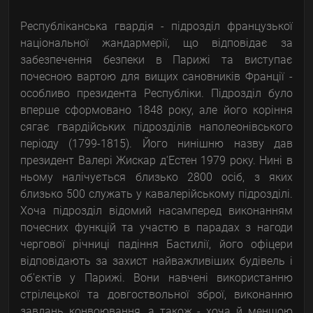
Республіканська гвардія - підрозділ французької
національної жандармерії, що відповідає за
забезпечення безпеки в Парижі та виступає
почесною вартою для вищих сановників Франції -
особливо президента Республіки. Підрозділ було
вперше сформовано 1848 року, але його коріння
сягає гвардійських підрозділів наполеонівського
періоду (1799-1815). Його нинішню назву дав
президент Валері Жискар д'Естен 1979 року. Нині в
ньому налічується близько 2800 осіб, з яких
близько 500 служать у кавалерійському підрозділі.
Хоча підрозділ відомий насамперед виконанням
почесних функцій та участю в парадах з нагоди
чергової річниці падіння Бастилії, його офіцери
відповідають за захист найважливіших будівель і
об'єктів у Парижі. Вони навчені використанню
стрілецької та довгоствольної зброї, виконанню
завдань конвоювання, а також - хоча й меншою