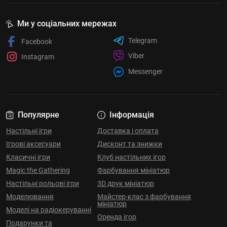
Ми у соціальних мережах
Telegram
Facebook
Viber
Instagram
Messenger
Популярне
Інформація
Настільні ігри
Доставка і оплата
Ігрові аксесуари
Дисконт та знижки
Класичні ігри
Клуб настільних ігор
Magic the Gathering
Фарбування мініатюр
Настільні рольові ігри
3D друк мініатюр
Моделювання
Майстер-клас з фарбування
мініатюр
Моделі на радіокеруванні
Оренда ігор
Подарунки та