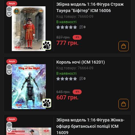
Збірна модель 1:16 Фігура Страж
Акція
Тауера "Біфітер" ICM 16006
Код товару: 76660-09
В наявності
0
827 грн.
-6%
777 грн.
10
Король ночі (ICM 16201)
Акція
Код товару: 76664-09
В наявності
0
645 грн.
-6%
607 грн.
10
Збірна модель 1:16 Фігура Жінка-
Акція
офіцер британської поліції ICM
16009