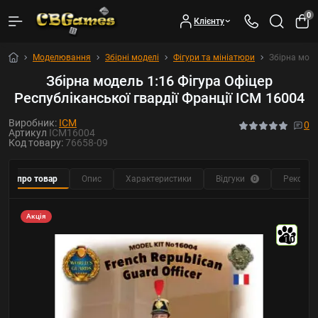
0
Клієнту
Моделювання
Збірні моделі
Фігури та мініатюри
Збірна моде
Збірна модель 1:16 Фігура Офіцер
Республіканської гвардії Франції ICM 16004
Виробник:
ICM
0
Артикул
ICM16004
Код товару:
76658-09
Все про товар
Опис
Характеристики
Відгуки
Рекомен
0
Акція
10