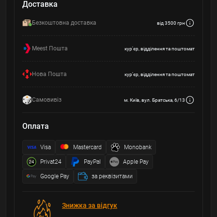
Доставка
Безкоштовна доставка
від 3500 грн
Meest Пошта
кур'єр, відділення та поштомат
Нова Пошта
кур'єр, відділення та поштомат
Самовивіз
м. Київ, вул. Братська, 6/13
Оплата
Visa
Mastercard
Monobank
Privat24
PayPal
Apple Pay
Google Pay
за реквізитами
Знижка за відгук