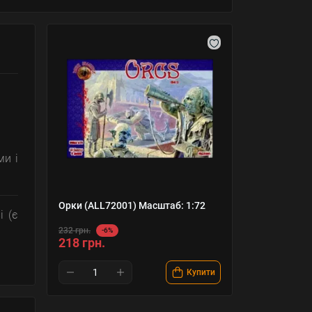
ми і
Орки (ALL72001) Масштаб: 1:72
і (є
232 грн.
-6%
218 грн.
Купити