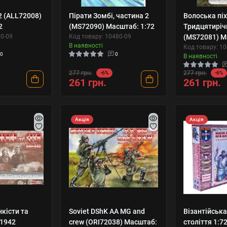
2 (ALL72008)
Пірати Зомбі, частина 2
Волоська піх
2
(MS72090) Масштаб: 1:72
Тридцятиріч
50-09
Код товару: 10480-09
(MS72081) М
В наявності
Код товару: 1
0
0
В наявності
277 грн.
277 грн.
-6%
-6%
261 грн.
261 грн.
Акція
Акція
нкісти та
Soviet DShK AA MG and
Візантійська
-1942
crew (ORI72038) Масштаб:
століття 1:7