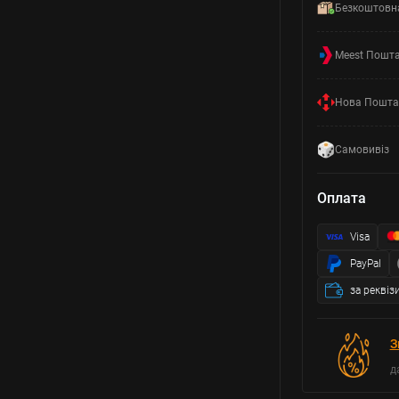
Безкоштовн
Meest Пошт
Нова Пошта
Самовивіз
Оплата
Visa
PayPal
за реквіз
З
д