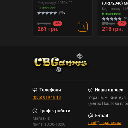
Код товару: 10504-09
(ORI72046) М
В наявності
Код товару: 11
0
В наявності
277 грн.
232 грн.
-6%
-6%
261 грн.
218 грн.
Телефони
Наша адреса
(095) 919 18 13
Україна, м. Київ, вул
(метро Поштова пло
Графік роботи
E-mail
Магазин:
mail@cbgames.ua
пн-пт: 10:00-18:00