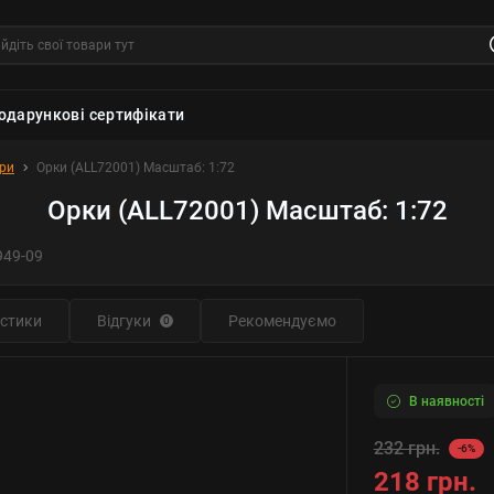
одарункові сертифікати
юри
Орки (ALL72001) Масштаб: 1:72
Орки (ALL72001) Масштаб: 1:72
949-09
стики
Відгуки
Рекомендуємо
0
В наявності
232 грн.
-6%
218 грн.