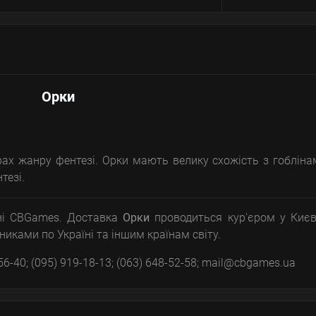
Орки
орах жанру фентезі. Орки мають велику схожість з гобліна
тезі.
ні CBGames. Доставка
Орки
проводиться кур'єром у Києв
иками по Україні та іншим країнам світу.
6-40; (095) 919-18-13; (063) 648-52-58; mail@cbgames.ua