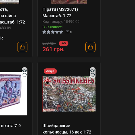
ота,
Пірати (MS72071)
на війна
Масштаб: 1:72
асштаб: 1:72
Код товару: 10490-09
В наявності
0483-09
0
0
277 грн.
-6%
261 грн.
Акція
 піхота 7-9
Швейцарские
2
копьеносцы, 16 век 1:72