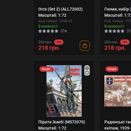
Orcs (Set 2) (ALL72002)
Гноми, набір 
Масштаб: 1:72
Масштаб: 1:7
Код товару: 7948-09
Код товару: 79
В наявності
В наявності
0
232 грн.
232 грн.
-6%
-6%
218 грн.
218 грн.
Акція
Акція
Пірати Зомбі (MS72070)
Радянські та
Масштаб: 1:72
екіпаж, 1939