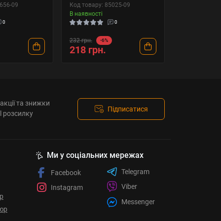
4656-09
Код товару: 85025-09
В наявності
0
0
232 грн.
-6%
218 грн.
акції та знижки
Підписатися
l розсилку
Ми у соціальних мережах
Telegram
Facebook
Viber
Instagram
ор
Messenger
юр