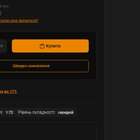
4 грн.
?
 коли ціна зміниться?
Купити
Швидке замовлення
ку до 17%
і:
Рівень складності:
1:72
середній