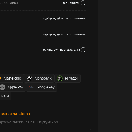
а доставка
від 3500 грн
а
кур'єр, відділення та поштомат
кур'єр, відділення та поштомат
м. Київ, вул. Братська, 6/13
Mastercard
Monobank
Privat24
Apple Pay
Google Pay
итами
нижка за відгук
аруємо знижки за ваші відгуки - 5%