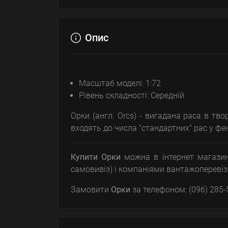
Опис
Масштаб моделі: 1:72
Рівень складності: Середній
Орки (англ. Orcs) - вигадана раса в тв
входять до числа "стандартних" рас у фен
Купити Орки
можна в інтернет магази
самовивіз) і компаніями вантажоперевізн
Замовити
Орки
за телефоном: (096) 285-5