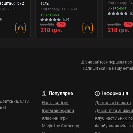
асштаб: 1:72
1:72
Код товару: 8
В наявності
604-09
Код товару: 11616-09
В наявності
0
0
232 грн.
232 грн.
-6%
-6%
218 грн.
218 грн.
Дізнавайтеся першим про 
Підпишіться на нашу e-mai
Популярне
Інформація
. Братська, 6/13
Настільні ігри
Доставка і оплата
ща)
Ігрові аксесуари
Дисконт та знижки
Класичні ігри
Клуб настільних іг
Magic the Gathering
Фарбування мініат