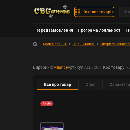
Каталог товарів
Передзамовлення
Програма лояльності
П
Моделювання
Збірні моделі
Фігури та мініат
Виробник:
Alliance
Артикул
ALL72001
Код товару:
7
Все про товар
Опис
Характери
Акція