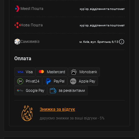
Meest Пошта
кур'єр, відділення та поштомат
Нова Пошта
кур'єр, відділення та поштомат
Самовивіз
м. Київ, вул. Братська, 6/13
Оплата
Visa
Mastercard
Monobank
Privat24
PayPal
Apple Pay
Google Pay
за реквізитами
Знижка за відгук
даруємо знижки за ваші відгуки - 5%