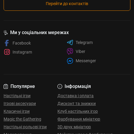
Перейти до контактів
Ми у соціальних мережах
Telegram
Facebook
Viber
Instagram
Messenger
Популярне
Інформація
Настільні ігри
Доставка і оплата
Ігрові аксесуари
Дисконт та знижки
Класичні ігри
Клуб настільних ігор
Magic the Gathering
Фарбування мініатюр
Настільні рольові ігри
3D друк мініатюр