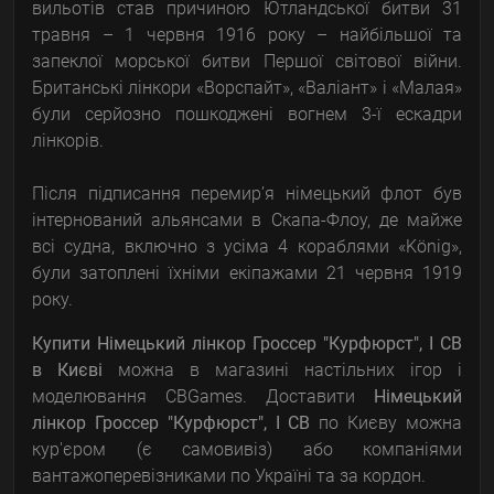
вильотів став причиною Ютландської битви 31
травня – 1 червня 1916 року – найбільшої та
запеклої морської битви Першої світової війни.
Британські лінкори «Ворспайт», «Валіант» і «Малая»
були серйозно пошкоджені вогнем 3-ї ескадри
лінкорів.
Після підписання перемир’я німецький флот був
інтернований альянсами в Скапа-Флоу, де майже
всі судна, включно з усіма 4 кораблями «König»,
були затоплені їхніми екіпажами 21 червня 1919
року.
Купити Німецький лінкор Гроссер "Курфюрст", I СВ
в Києві
можна в магазині настільних ігор і
моделювання CBGames. Доставити
Німецький
лінкор Гроссер "Курфюрст", I СВ
по Києву можна
кур'єром (є самовивіз) або компаніями
вантажоперевізниками по Україні та за кордон.