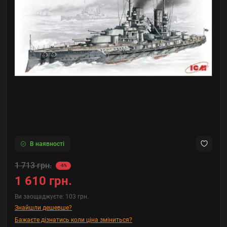
В наявності
1 713 грн.
-6%
1 610 грн.
Ви заощаджуєте:
103 грн.
Знайшли дешевше?
Бажаєте дізнатись коли ціна зміниться?