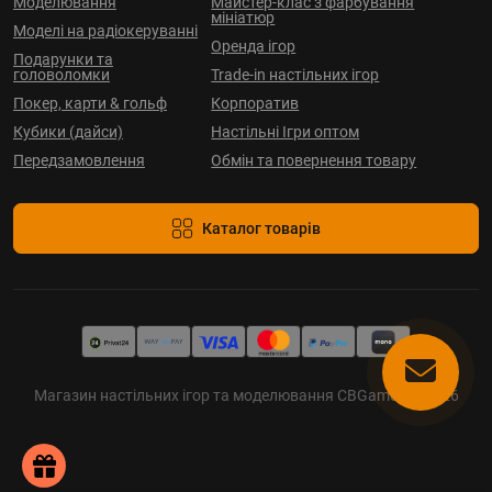
Моделювання
Майстер-клас з фарбування
мініатюр
Моделі на радіокеруванні
Оренда ігор
Подарунки та
головоломки
Trade-in настільних ігор
Покер, карти & гольф
Корпоратив
Кубики (дайси)
Настільні Ігри оптом
Передзамовлення
Обмін та повернення товару
Каталог товарів
Магазин настільних ігор та моделювання CBGames © 2026