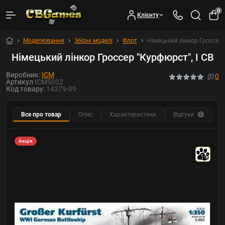
0
Клієнту
Моделювання
Збірні моделі
Флот
Німецький лінкор Гроссер 
Німецький лінкор Гроссер "Курфюрст", I СВ
Виробник:
ICM
0
Артикул
ICMS002
Код товару:
14379-09
Все про товар
Опис
Характеристики
Відгуки
0
Акція
10