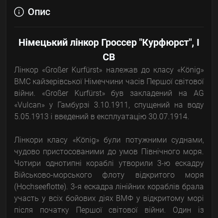
Опис
Німецький лінкор Гроссер "Курфюрст", I
СВ
Лінкор «Großer Kurfürst» належав до класу «König»
ВМС кайзерівської Німеччини часів Першої світової
війни. «Großer Kurfürst» був закладений на AG
«Vulcan» у Гамбурзі 3.10.1911, спущений на воду
5.05.1913 і введений в експлуатацію 30.07.1914.
Лінкори класу «König» були потужними суднами,
чудово пристосованими до умов Північного моря.
Чотири однотипні кораблі утворили 3-ю ескадру
Військово-морського флоту відкритого моря
(Hochseeflotte). 3-я ескадра лінійних кораблів брала
участь у всіх бойових діях ВМФ у відкритому морі
після початку Першої світової війни. Один із