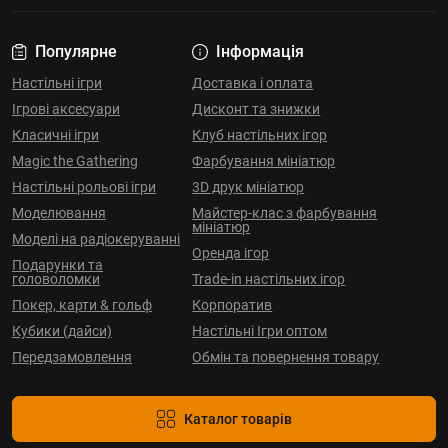
Популярне
Інформація
Настільні ігри
Доставка і оплата
Ігрові аксесуари
Дисконт та знижки
Класичні ігри
Клуб настільних ігор
Magic the Gathering
Фарбування мініатюр
Настільні рольові ігри
3D друк мініатюр
Моделювання
Майстер-клас з фарбування
мініатюр
Моделі на радіокеруванні
Оренда ігор
Подарунки та
головоломки
Trade-in настільних ігор
Покер, карти & гольф
Корпоратив
Кубики (дайси)
Настільні Ігри оптом
Передзамовлення
Обмін та повернення товару
Каталог товарів