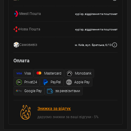
Meest Пошта
кур'єр, відділення та поштомат
Нова Пошта
кур'єр, відділення та поштомат
Самовивіз
м. Київ, вул. Братська, 6/13
Оплата
Visa
Mastercard
Monobank
Privat24
PayPal
Apple Pay
Google Pay
за реквізитами
Знижка за відгук
даруємо знижки за ваші відгуки - 5%