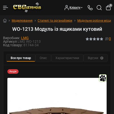
0
Клієнту
Моделювання
Стапелі та органайзери
Модульне робоче місце
WO-1213 Модуль із ящиками кутовий
Виробник:
LMG
0
Артикул
LMG WO-1213
Код товару:
81744-34
Все про товар
Опис
Характеристики
Відгуки
Р
0
Акція
10