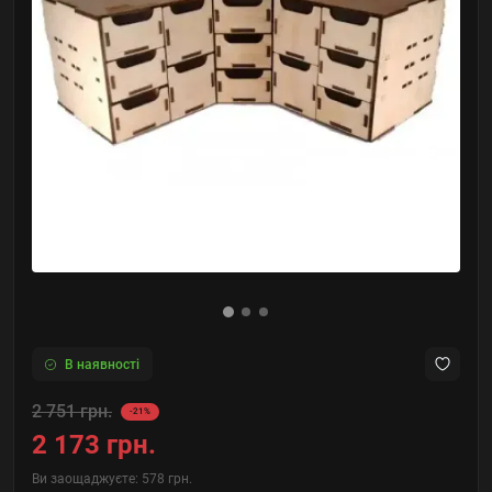
В наявності
2 751 грн.
-21%
2 173 грн.
Ви заощаджуєте:
578 грн.