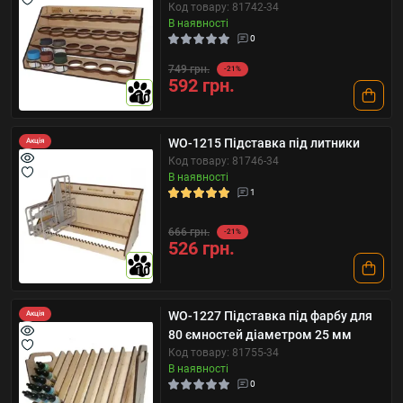
Код товару: 81742-34
В наявності
0
749 грн.
-21%
592 грн.
10
WO-1215 Підставка під литники
Акція
Код товару: 81746-34
В наявності
1
666 грн.
-21%
526 грн.
10
WO-1227 Підставка під фарбу для
Акція
80 ємностей діаметром 25 мм
Код товару: 81755-34
В наявності
0