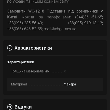
по Україні та іншим країнам світу.
Замовити
WO-1218 Підставка під розчинники
у
Києві
можна за телефонами: (044)361-51-65;
+38(096)-285-56-40; +38(095)-919-18-13;
+38(063)-648-52-58; mail@cbgames.ua
Характеристики
Характеристики
Толщина материала,мм.
4
Материал
Фанера
Відгуки