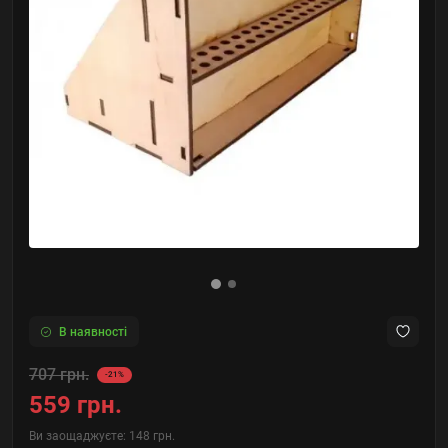
В наявності
707 грн.
-21%
559 грн.
Ви заощаджуєте:
148 грн.