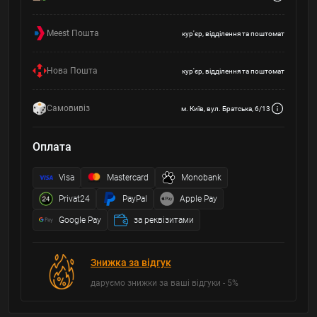
Meest Пошта
кур'єр, відділення та поштомат
Нова Пошта
кур'єр, відділення та поштомат
Самовивіз
м. Київ, вул. Братська, 6/13
Оплата
Visa
Mastercard
Monobank
Privat24
PayPal
Apple Pay
Google Pay
за реквізитами
Знижка за відгук
даруємо знижки за ваші відгуки - 5%