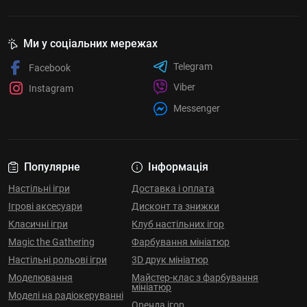
Ми у соціальних мережах
Telegram
Facebook
Viber
Instagram
Messenger
Популярне
Інформація
Настільні ігри
Доставка і оплата
Ігрові аксесуари
Дисконт та знижки
Класичні ігри
Клуб настільних ігор
Magic the Gathering
Фарбування мініатюр
Настільні рольові ігри
3D друк мініатюр
Моделювання
Майстер-клас з фарбування
мініатюр
Моделі на радіокеруванні
Оренда ігор