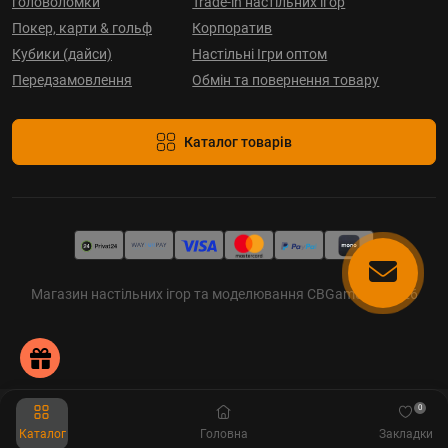
головоломки
Trade-in настільних ігор
Покер, карти & гольф
Корпоратив
Кубики (дайси)
Настільні Ігри оптом
Передзамовлення
Обмін та повернення товару
Каталог товарів
Магазин настільних ігор та моделювання CBGames © 2026
0
Каталог
Головна
Закладки