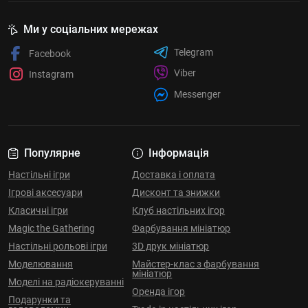
Ми у соціальних мережах
Telegram
Facebook
Viber
Instagram
Messenger
Популярне
Інформація
Настільні ігри
Доставка і оплата
Ігрові аксесуари
Дисконт та знижки
Класичні ігри
Клуб настільних ігор
Magic the Gathering
Фарбування мініатюр
Настільні рольові ігри
3D друк мініатюр
Моделювання
Майстер-клас з фарбування
мініатюр
Моделі на радіокеруванні
Оренда ігор
Подарунки та