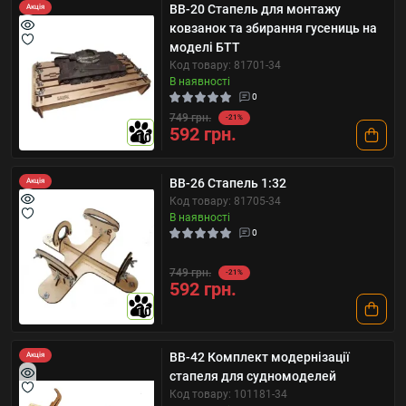
BB-20 Стапель для монтажу
Акція
ковзанок та збирання гусениць на
моделі БТТ
Код товару: 81701-34
В наявності
0
749 грн.
-21%
592 грн.
10
BB-26 Стапель 1:32
Акція
Код товару: 81705-34
В наявності
0
749 грн.
-21%
592 грн.
10
BB-42 Комплект модернізації
Акція
стапеля для судномоделей
Код товару: 101181-34