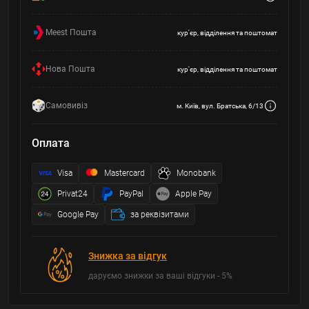
Meest Пошта
кур'єр, відділення та поштомат
Нова Пошта
кур'єр, відділення та поштомат
Самовивіз
м. Київ, вул. Братська, 6/13
Оплата
Visa
Mastercard
Monobank
Privat24
PayPal
Apple Pay
Google Pay
за реквізитами
Знижка за відгук
даруємо знижки за ваші відгуки - 5%