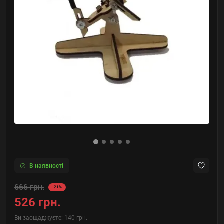
В наявності
666 грн.
-21%
526 грн.
Ви заощаджуєте:
140 грн.