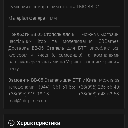
Сумісний з поворотним столом LMG BB-04
Матеріал фанера 4 мм
Придбати BB-05 Стапель для БТТ
можна у магазині
настільних ігор та моделювання CBGames.
Доставка
BB-05 Стапель для БТТ
виробляється
кур'єром у Києві (є самовивіз) та компаніями
вантажоперевізниками по Україні та іншим країнам
світу.
Замовити
BB-05 Стапель для БТТ
у Києві
можна за
телефонами: (044) 361-51-65; +38(096)-285-56-40;
+38(095)-919-18-13; +38(063)-648-52-58;
mail@cbgames.ua
Характеристики