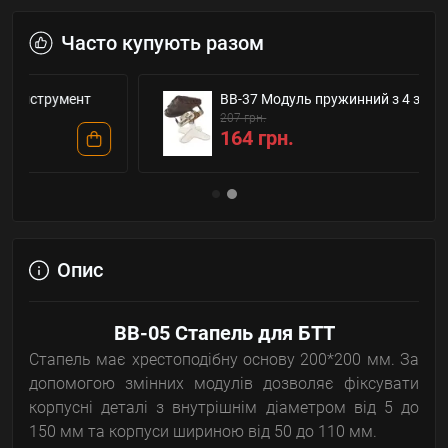
Часто купують разом
BB-37 Модуль пружинний з 4 затискачами
207 грн.
164 грн.
Опис
BB-05 Стапель для БТТ
Стапель має хрестоподібну основу 200*200 мм. За
допомогою змінних модулів дозволяє фіксувати
корпусні деталі з внутрішнім діаметром від 5 до
150 мм та корпуси шириною від 50 до 110 мм.