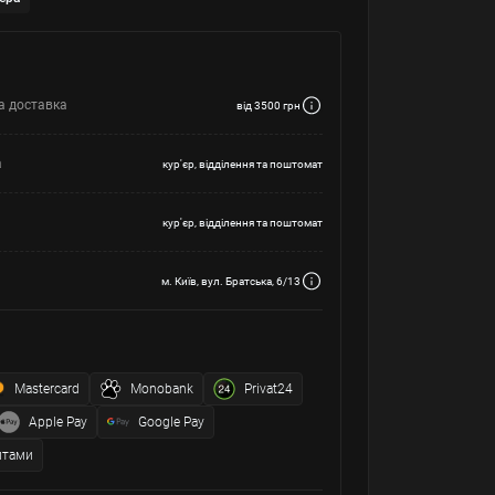
а доставка
від 3500 грн
а
кур'єр, відділення та поштомат
кур'єр, відділення та поштомат
м. Київ, вул. Братська, 6/13
Mastercard
Monobank
Privat24
Apple Pay
Google Pay
итами