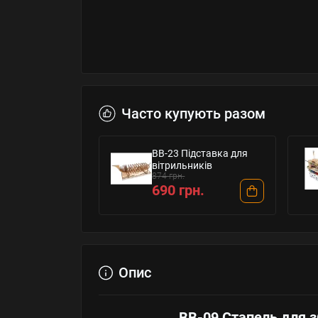
Часто купують разом
BB-23 Підставка для
вітрильників
874 грн.
690 грн.
Опис
BB-09 Стапель для з