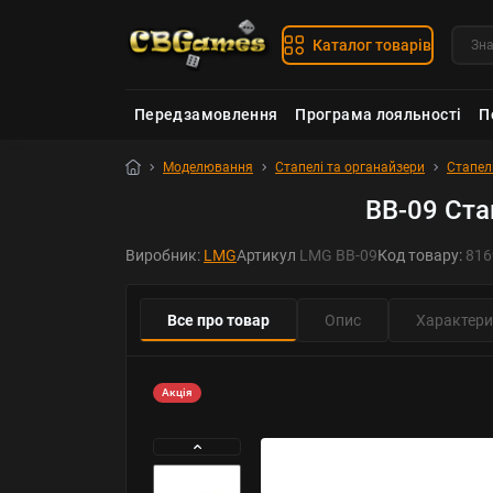
Каталог товарів
Передзамовлення
Програма лояльності
П
Моделювання
Стапелі та органайзери
Стапел
BB-09 Ста
Виробник:
LMG
Артикул
LMG BB-09
Код товару:
816
Все про товар
Опис
Характери
Акція