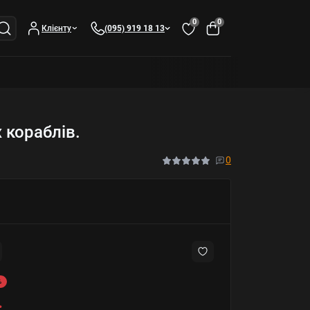
0
0
Клієнту
(095) 919 18 13
 кораблів.
0
%
.