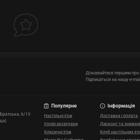
Дізнавайтеся першим про 
Підпишіться на нашу e-mai
Популярне
Інформація
. Братська, 6/13
Настільні ігри
Доставка і оплата
ща)
Ігрові аксесуари
Дисконт та знижки
Класичні ігри
Клуб настільних іг
Magic the Gathering
Фарбування мініат