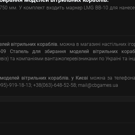
 750 мм. У комплект входить маркер LMG BB-10 для нанес
лей вітрильних кораблів.
можна в магазині настільних іго
-09 Стапель для збирання моделей вітрильних корабл
ивіз) та компаніями вантажоперевізниками по Україні та і
моделей вітрильних кораблів.
у Києві
можна за телефона
(095)-919-18-13; +38(063)-648-52-58; mail@cbgames.ua