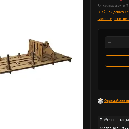
Ви заощаджуєте:
7
Знайшли дешевше
Бажаєте дізнатись
Отримай зниж
Рабочее поле,м
Материал:
Фан