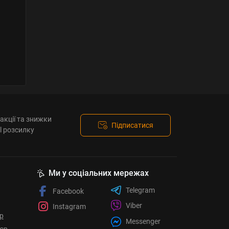
акції та знижки
Підписатися
l розсилку
Ми у соціальних мережах
Telegram
Facebook
Viber
Instagram
ор
Messenger
юр