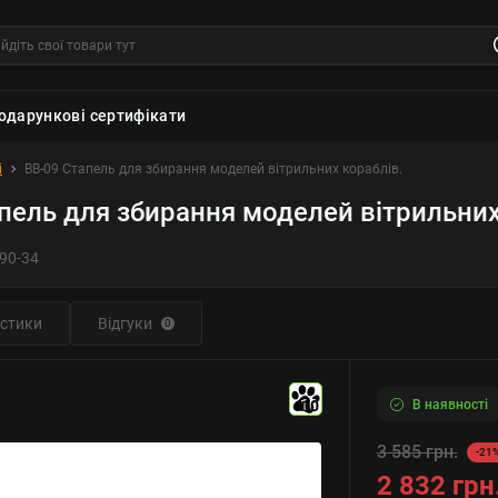
одарункові сертифікати
і
BB-09 Стапель для збирання моделей вітрильних кораблів.
пель для збирання моделей вітрильних
90-34
стики
Відгуки
0
В наявності
10
3 585 грн.
-21
2 832 грн