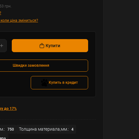
53 грн.
?
 коли ціна зміниться?
Купити
Швидке замовлення
Купить в кредит
ку до 17%
м.:
Толщина материала,мм.:
750
4
ера