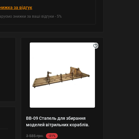
нижка за відгук
аруємо знижки за ваші відгуки - 5%
BB-09 Стапель для збирання
моделей вітрильних кораблів.
3 585 грн.
-21%