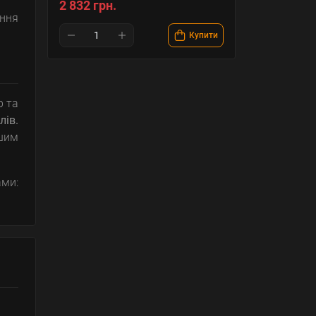
2 832 грн.
ення
Купити
р та
ів.
ншим
ми: