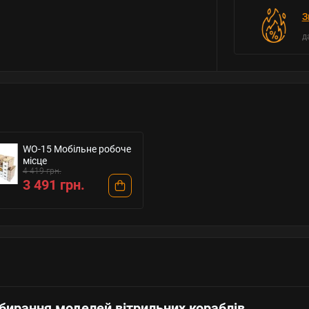
З
д
WO-15 Мобільне робоче
місце
4 419 грн.
3 491 грн.
бирання моделей вітрильних кораблів.