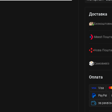
Доставка
Безкоштовн
Meest Пошт
Нова Пошта
Самовивіз
Оплата
Visa
PayPal
за реквіз