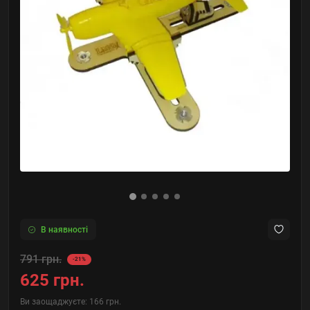
В наявності
791 грн.
-21%
625 грн.
Ви заощаджуєте:
166 грн.