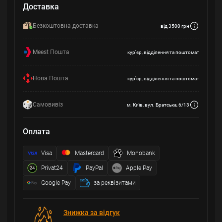
Доставка
Безкоштовна доставка
від 3500 грн
Meest Пошта
кур'єр, відділення та поштомат
Нова Пошта
кур'єр, відділення та поштомат
Самовивіз
м. Київ, вул. Братська, 6/13
Оплата
Visa
Mastercard
Monobank
Privat24
PayPal
Apple Pay
Google Pay
за реквізитами
Знижка за відгук