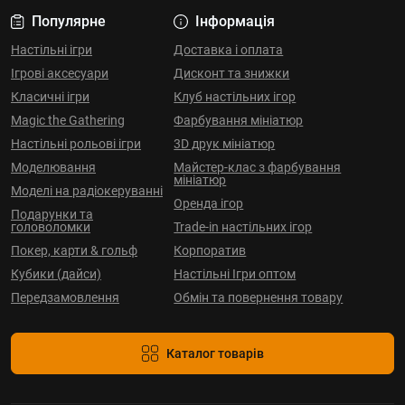
Популярне
Інформація
Настільні ігри
Доставка і оплата
Ігрові аксесуари
Дисконт та знижки
Класичні ігри
Клуб настільних ігор
Magic the Gathering
Фарбування мініатюр
Настільні рольові ігри
3D друк мініатюр
Моделювання
Майстер-клас з фарбування
мініатюр
Моделі на радіокеруванні
Оренда ігор
Подарунки та
головоломки
Trade-in настільних ігор
Покер, карти & гольф
Корпоратив
Кубики (дайси)
Настільні Ігри оптом
Передзамовлення
Обмін та повернення товару
Каталог товарів