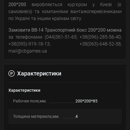
200*200
виробляється кур'єром у Києві (є
самовивіз) та компаніями вантажоперевізниками
по Україні та іншим країнам світу.
Замовити
BB-14 Транспортний бокс 200*200
можна
за телефонами: (044)361-51-65; +38(096)-285-56-40;
+38(095)-919-18-13; +38(063)-648-52-58;
mail@cbgames.ua
Характеристики
Характеристики
Рабочее поле,мм.
200*200*85
Толщина материала,мм.
4