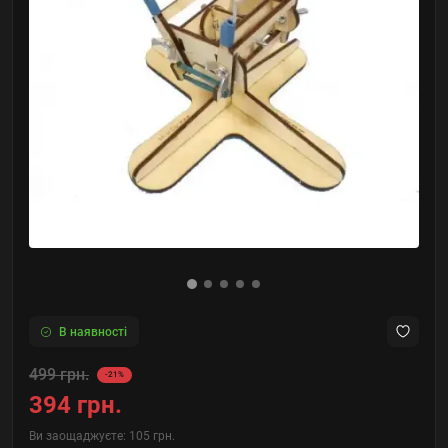
В наявності
499 грн.
-21%
394 грн.
Ви заощаджуєте:
105 грн.