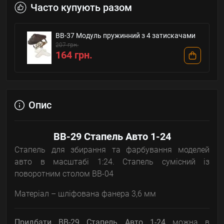
Часто купують разом
BB-37 Модуль пружинний з 4 затискачами
207 грн.
164 грн.
Опис
BB-29 Стапель Авто 1-24
Стапель для збирання та фарбування моделей
авто в масштабі 1:24. Стапель сумісний із
поворотним столом BB-04
Матеріал – шліфована фанера 3,6 мм
Придбати BB-29 Стапель Авто 1-24
можна в