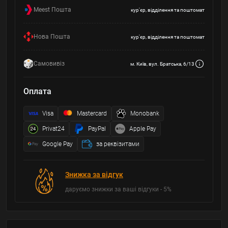
Meest Пошта
кур'єр, відділення та поштомат
Нова Пошта
кур'єр, відділення та поштомат
Самовивіз
м. Київ, вул. Братська, 6/13
Оплата
Visa
Mastercard
Monobank
Privat24
PayPal
Apple Pay
Google Pay
за реквізитами
Знижка за відгук
даруємо знижки за ваші відгуки - 5%