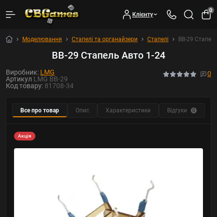
0
Клієнту
Моделювання
Стапелі та органайзери
Стапелі
BB-29 Стапель
BB-29 Стапель Авто 1-24
Виробник:
LMG
0
Артикул
LMG BB-29
Код товару:
81708-34
Все про товар
Опис
Характеристики
Відгуки
Р
0
Акція