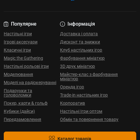
Популярне
Інформація
Настільні ігри
Доставка і оплата
Ігрові аксесуари
Дисконт та знижки
Класичні ігри
Клуб настільних ігор
Magic the Gathering
Фарбування мініатюр
Настільні рольові ігри
3D друк мініатюр
Моделювання
Майстер-клас з фарбування
мініатюр
Моделі на радіокеруванні
Оренда ігор
Подарунки та
головоломки
Trade-in настільних ігор
Покер, карти & гольф
Корпоратив
Кубики (дайси)
Настільні Ігри оптом
Передзамовлення
Обмін та повернення товару
Каталог товарів