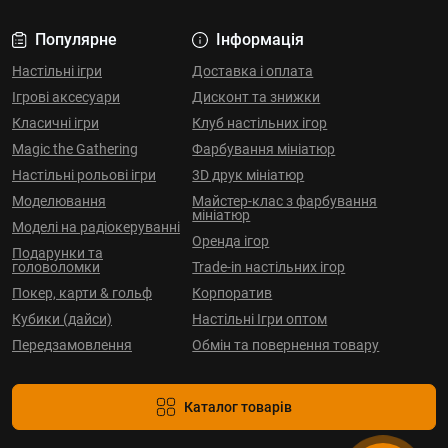
Популярне
Інформація
Настільні ігри
Доставка і оплата
Ігрові аксесуари
Дисконт та знижки
Класичні ігри
Клуб настільних ігор
Magic the Gathering
Фарбування мініатюр
Настільні рольові ігри
3D друк мініатюр
Моделювання
Майстер-клас з фарбування
мініатюр
Моделі на радіокеруванні
Оренда ігор
Подарунки та
головоломки
Trade-in настільних ігор
Покер, карти & гольф
Корпоратив
Кубики (дайси)
Настільні Ігри оптом
Передзамовлення
Обмін та повернення товару
Каталог товарів