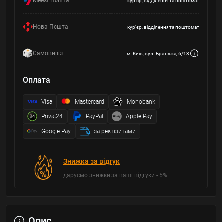
Meest Пошта
кур'єр, відділення та поштомат
Нова Пошта
кур'єр, відділення та поштомат
Самовивіз
м. Київ, вул. Братська, 6/13
Оплата
Visa
Mastercard
Monobank
Privat24
PayPal
Apple Pay
Google Pay
за реквізитами
Знижка за відгук
даруємо знижки за ваші відгуки - 5%
Опис