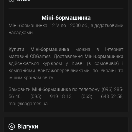
Міні-бормашинка
Міні-бормашинка: 12 V, до 12000 об., з додатковими
насадками.
Купити Міні-бормашинка
можна в інтернет
магазині CBGames. Доставлення
Міні-бормашинка
здійснюється кур'єром у Києві (є самовивіз) і
компаніями вантажоперевізниками по Україні та
іншим країнам світу.
Замовити
Міні-бормашинка
по телефону: (096) 285-
56-40; (095) 919-18-13; (063) 648-52-58;
mail@cbgames.ua
Відгуки