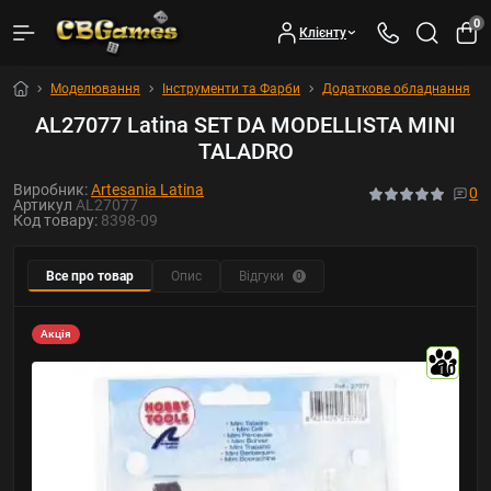
0
Клієнту
Моделювання
Інструменти та Фарби
Додаткове обладнання
AL27077 Latina SET DA MODELLISTA MINI
TALADRO
Виробник:
Artesania Latina
0
Артикул
AL27077
Код товару:
8398-09
Все про товар
Опис
Відгуки
0
Акція
10