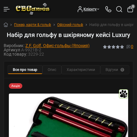
0
Клієнту
Покер, карти & гольф
Офісний гольф
Набір для гольфу в шкіряно
Набір для гольфу в шкіряному кейсі Luxury
Виробник:
Z.F. Golf. Офис-гольфы (Япония)
0
Артикул
A-9921B-2
Код товару:
3229-22
Все про товар
Опис
Характеристики
Відгуки
0
Акція
10