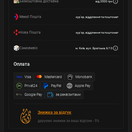
Безкоштовна доставка
від 3500 грн
Meest Пошта
кур'єр, відділення та поштомат
Нова Пошта
кур'єр, відділення та поштомат
Самовивіз
м. Київ, вул. Братська, 6/13
Оплата
Visa
Mastercard
Monobank
Privat24
PayPal
Apple Pay
Google Pay
за реквізитами
Знижка за відгук
даруємо знижки за ваші відгуки - 5%