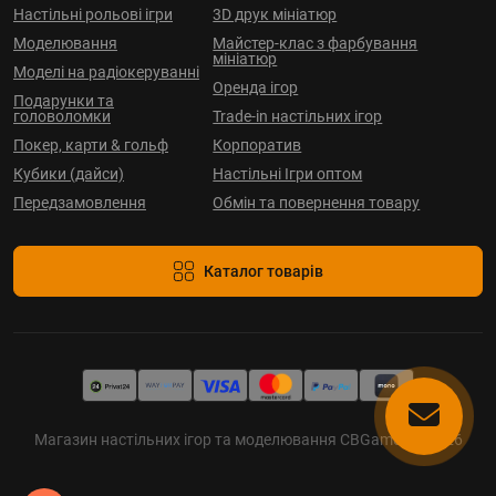
Настільні рольові ігри
3D друк мініатюр
Моделювання
Майстер-клас з фарбування
мініатюр
Моделі на радіокеруванні
Оренда ігор
Подарунки та
головоломки
Trade-in настільних ігор
Покер, карти & гольф
Корпоратив
Кубики (дайси)
Настільні Ігри оптом
Передзамовлення
Обмін та повернення товару
Каталог товарів
Магазин настільних ігор та моделювання CBGames © 2026