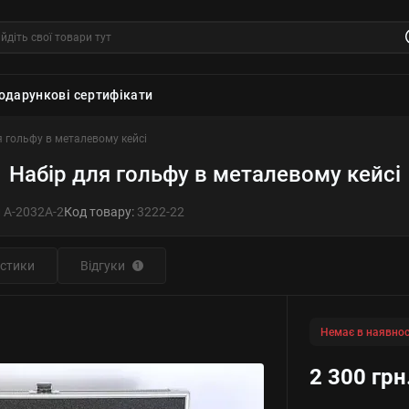
одарункові сертифікати
я гольфу в металевому кейсі
Набір для гольфу в металевому кейсі
л
A-2032A-2
Код товару:
3222-22
стики
Відгуки
1
Немає в наявнос
2 300 грн