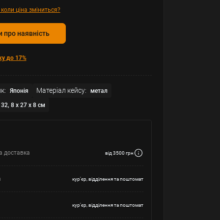
 коли ціна зміниться?
 про наявність
ку до 17%
к:
Матеріал кейсу:
Японія
метал
32, 8 x 27 x 8 см
а доставка
від 3500 грн
а
кур'єр, відділення та поштомат
кур'єр, відділення та поштомат