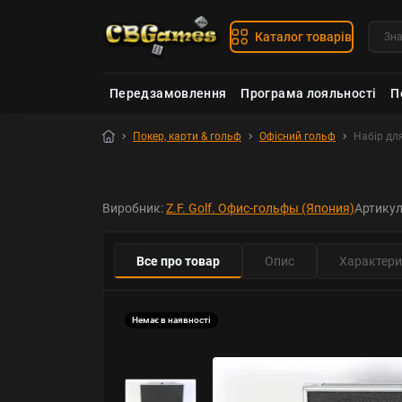
Каталог товарів
Передзамовлення
Програма лояльності
П
Покер, карти & гольф
Офісний гольф
Набір дл
Виробник:
Z.F. Golf. Офис-гольфы (Япония)
Артику
Все про товар
Опис
Характери
Немає в наявності