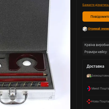
Бажаєте дізнатись
Повідомити
Отримай зниж
Країна виробни
Розміри кейсу:
Доставка
Безкоштовн
Meest Пошт
Нова Пошта