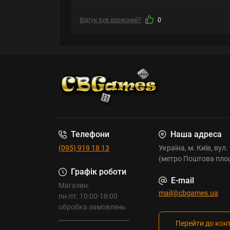
Відгук був корисний?
0
Телефони
Наша адреса
(095) 919 18 13
Україна, м. Київ, вул
(метро Поштова пло
Графік роботи
E-mail
Магазин:
mail@cbgames.ua
пн-пт: 10:00-18:00
обробка замовлень
_______________________
Перейти до кон