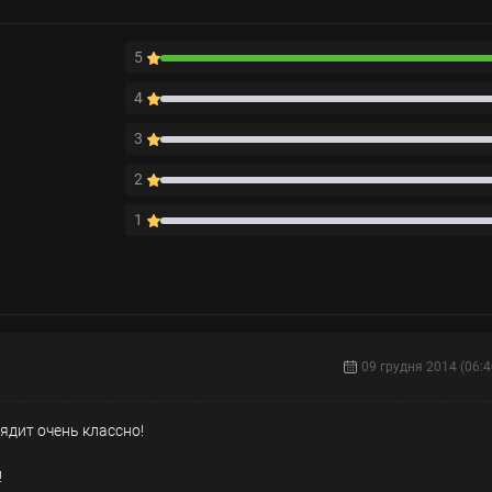
5
4
3
2
1
09 грудня 2014 (06:4
ядит очень классно!
!