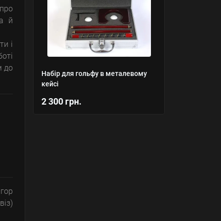
 про
 а й
ти і
боті
м до
Набір для гольфу в металевому
кейсі
2 300 грн.
ігор
віз)