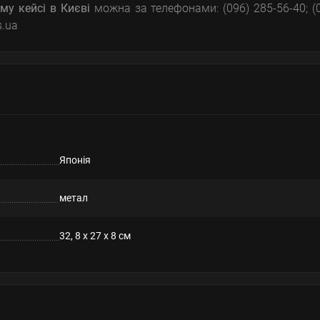
му кейсі
в Києві
можна за телефонами: (096) 285-56-40; (
s.ua
Японія
метал
32, 8 x 27 x 8 см