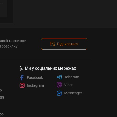
акції та знижки
Підписатися
l розсилку
Ми у соціальних мережах
Telegram
Facebook
Viber
Instagram
ор
Messenger
юр
юр