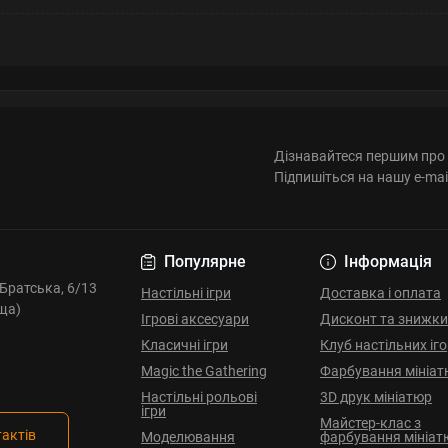
Дізнавайтеся першим про 
Підпишіться на нашу e-mai
Популярне
Інформація
. Братська, 6/13
Настільні ігри
Доставка і оплата
ща)
Ігрові аксесуари
Дисконт та знижки
Класичні ігри
Клуб настільних іг
Magic the Gathering
Фарбування мініат
Настільні рольові
3D друк мініатюр
ігри
Майстер-клас з
тактів
Моделювання
фарбування мініат