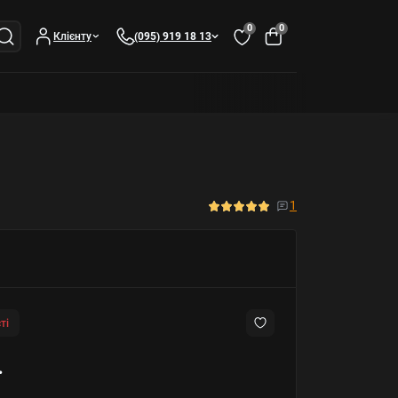
0
0
Клієнту
(095) 919 18 13
1
ті
.