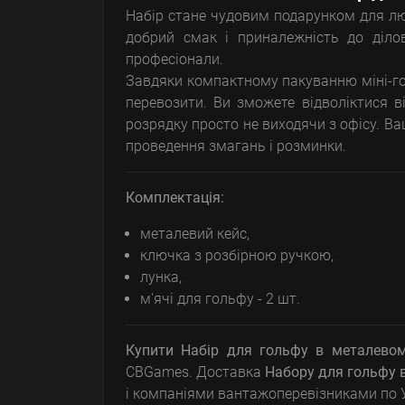
Набір стане чудовим подарунком для люб
добрий смак і приналежність до ділов
професіонали.
Завдяки компактному пакуванню міні-гол
перевозити. Ви зможете відволіктися в
розрядку просто не виходячи з офісу. В
проведення змагань і розминки.
Комплектація:
металевий кейс,
ключка з розбірною ручкою,
лунка,
м'ячі для гольфу - 2 шт.
Купити
Набір для гольфу в металевом
CBGames. Доставка
Набору для гольфу 
і компаніями вантажоперевізниками по Ук