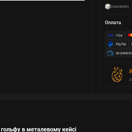
Самовивіз
Оплата
Visa
PayPal
за реквіз
З
д
 гольфу в металевому кейсі