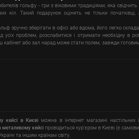
ителів гольфу - гри з віковими традиціями, яка свідчить
их кіл. Такий подарунок оцінять не тільки початківці,
ьф зручно зберігати в офісі або вдома, його легко склада
ід усіх проблем, розслабитися і отримати необхідну в ро
аш кабінет або зал нарад може стати полем, завжди готови
у кейсі
в Києві
можна в інтернет магазині настільних 
в металевому кейсі
проводиться кур'єром в Києві (є самови
раїні та іншим країнам світу.