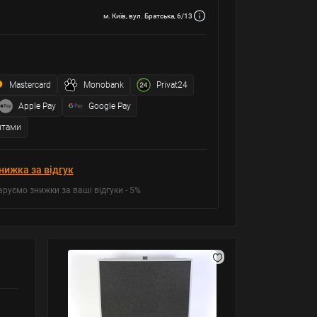
м. Київ, вул. Братська, 6/13
Mastercard
Monobank
Privat24
Apple Pay
Google Pay
итами
нижка за відгук
аруємо знижки за ваші відгуки - 5%