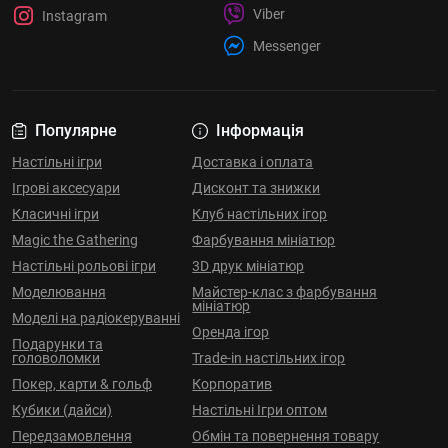
Viber
Instagram
Messenger
Популярне
Інформація
Настільні ігри
Доставка і оплата
Ігрові аксесуари
Дисконт та знижки
Класичні ігри
Клуб настільних ігор
Magic the Gathering
Фарбування мініатюр
Настільні рольові ігри
3D друк мініатюр
Моделювання
Майстер-клас з фарбування
мініатюр
Моделі на радіокеруванні
Оренда ігор
Подарунки та
головоломки
Trade-in настільних ігор
Покер, карти & гольф
Корпоратив
Кубики (дайси)
Настільні Ігри оптом
Передзамовлення
Обмін та повернення товару