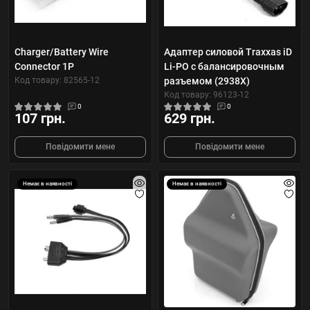
Charger/Battery Wire
Адаптер силовой Traxxas iD
Connector 1P
Li-PO с балансировочным
Код товару: 82565-12
разъемом (2938X)
Код товару: 96123-12
0
0
107 грн.
629 грн.
Повідомити мене
Повідомити мене
Немає в наявності
Немає в наявності