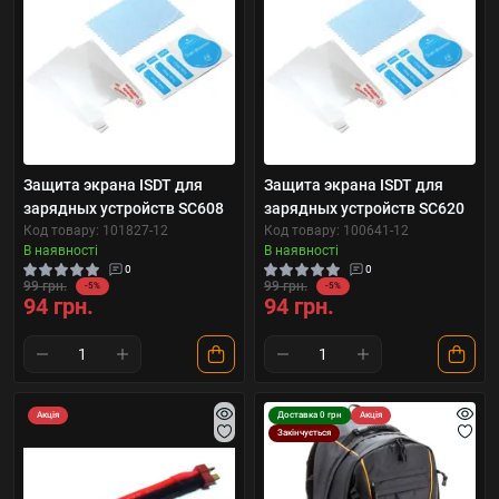
Защита экрана ISDT для
Защита экрана ISDT для
зарядных устройств SC608
зарядных устройств SC620
Код товару: 101827-12
Код товару: 100641-12
В наявності
В наявності
0
0
99 грн.
99 грн.
-5%
-5%
94 грн.
94 грн.
Акція
Доставка 0 грн
Акція
Закінчується