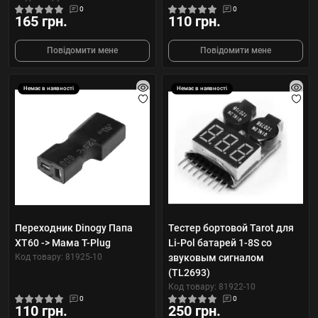
0
0
165 грн.
110 грн.
Повідомити мене
Повідомити мене
Немає в наявності
Немає в наявності
Переходник Dinogy Папа
Тестер бортовой Tarot для
XT60 -> Мама T-Plug
Li-Pol батарей 1-8S со
Код товару: 81925-10
звуковым сигналом
(TL2693)
Код товару: 81922-10
0
0
110 грн.
250 грн.