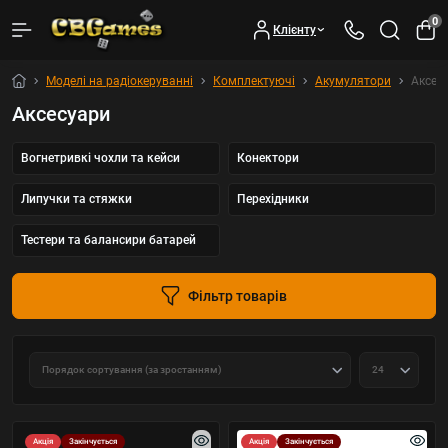
0
Клієнту
Моделі на радіокеруванні
Комплектуючі
Акумулятори
Аксес
Аксесуари
Вогнетривкі чохли та кейси
Конектори
Липучки та стяжки
Перехідники
Тестери та балансири батарей
Фільтр товарів
Акція
Закінчується
Акція
Закінчується