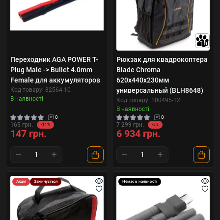
10
Переходник AGA POWER T-
Рюкзак для квадрокоптера
Plug Male -> Bullet 4.0mm
Blade Chroma
Female для аккумуляторов
620x440x230мм
Код товару: 82564-10
универсальный (BLH8648)
В наявності
Код товару: 100495-12
В наявності
0
0
165 грн.
7 299 грн.
-11%
-5%
147 грн.
6 934 грн.
Акція
Закінчується
Немає в наявності