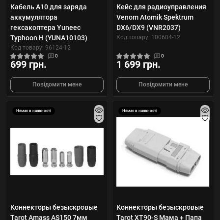
Кабель A10 для заряда
Кейс для радиоуправления
аккумулятора
Venom Atomik Spektrum
гексакоптера Yuneec
DX6/DX9 (VNR2037)
Typhoon H (YUNA10103)
Код товару: 100604-12
Код товару: 96124-12
0
0
699 грн.
1 699 грн.
Повідомити мене
Повідомити мене
Немає в наявності
Немає в наявності
Коннекторы безыскровые
Коннекторы безыскровые
Tarot Amass AS150 7мм
Tarot XT90-S Мама + Папа