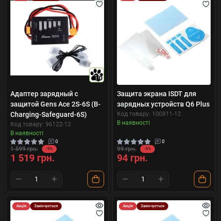
10
Адаптер зарядный с
Защита экрана ISDT для
защитой Gens Ace 2S-6S (B-
зарядных устройств Q6 Plus
Charging-Safeguard-6S)
Код товару: 100811-12
В наявності
Код товару: 96122-12
В наявності
0
0
1 599 грн.
99 грн.
-5%
-5%
1 519 грн.
94 грн.
Акція
Закінчується
Акція
Закінчується