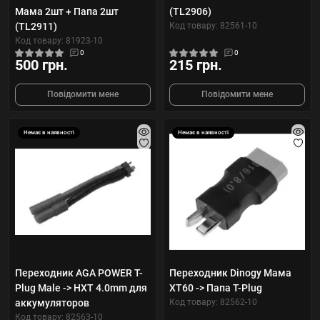
Мама 2шт + Папа 2шт
(TL2906)
(TL2911)
Код товару: 82561-10
Код товару: 81923-10
0
0
500 грн.
215 грн.
Повідомити мене
Повідомити мене
Немає в наявності
Немає в наявності
Переходник AGA POWER T-
Переходник Dinogy Мама
Plug Male -> HXT 4.0mm для
XT60 -> Папа T-Plug
аккумуляторов
Код товару: 82562-10
Код товару: 82563-10