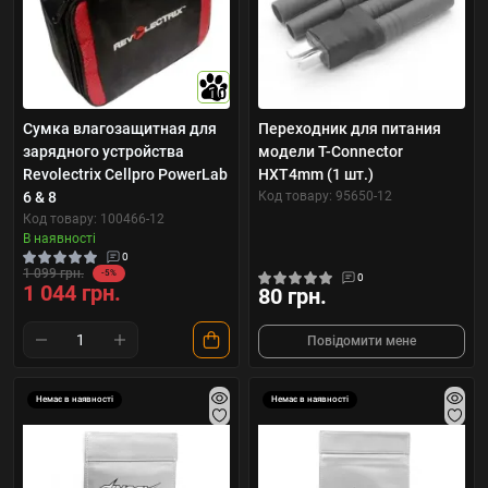
10
Сумка влагозащитная для
Переходник для питания
зарядного устройства
модели T-Connector
Revolectrix Cellpro PowerLab
HXT4mm (1 шт.)
6 & 8
Код товару: 95650-12
Код товару: 100466-12
В наявності
0
1 099 грн.
-5%
0
1 044 грн.
80 грн.
Повідомити мене
Немає в наявності
Немає в наявності