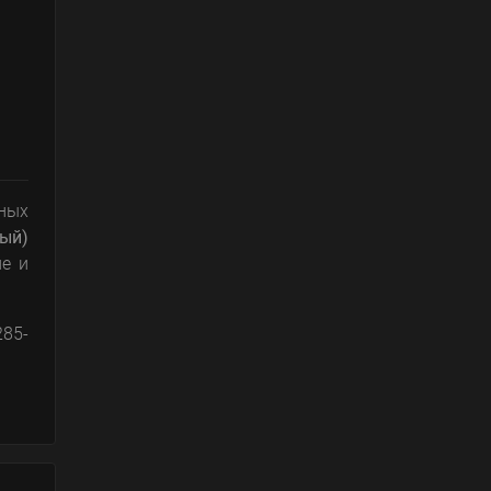
ных
ый)
не и
285-