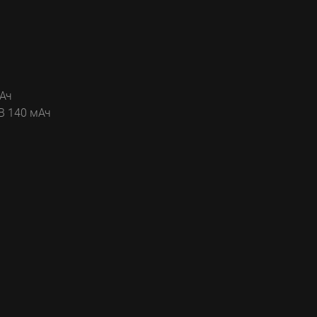
мАч
 В 140 мАч