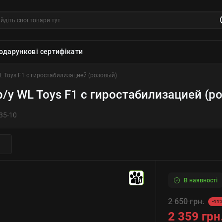
одарункові сертифікати
L Toys F1 с гиростабилизацией (розовый)
р/у WL Toys F1 с гиростабилизацией (р
35-10
В наявності
10
2 650 грн.
-11
2 359 грн