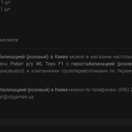
 1 шт
 1 шт
омплекте
абилизацией (розовый)
в Киеве
можно в магазине настоль
авка
Робот р/у WL Toys F1 с гиростабилизацией (розов
 самовывоз) и компаниями грузоперевозчиками по Украи
абилизацией (розовый)
в Киеве
можно по телефонам: (096) 
 mail@cbgames.ua