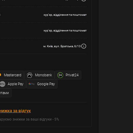
а
кур'єр, відділення та поштомат
кур'єр, відділення та поштомат
м. Київ, вул. Братська, 6/13
Mastercard
Monobank
Privat24
Apple Pay
Google Pay
итами
нижка за відгук
аруємо знижки за ваші відгуки - 5%