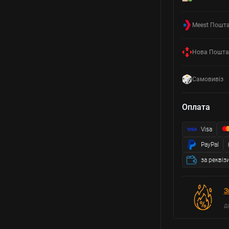
Meest Пошт
Нова Пошта
Самовивіз
Оплата
Visa
PayPal
за реквіз
З
д