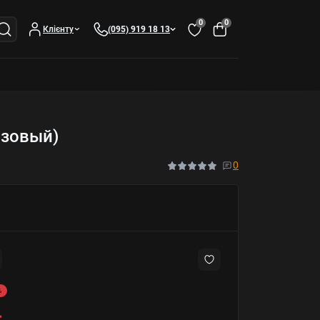
0
0
Клієнту
(095) 919 18 13
озовый)
0
%
.