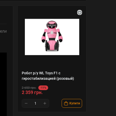
дели
Робот р/у WL Toys F1 с
гиростабилизацией (розовый)
2 650 грн.
-11%
2 359 грн.
Купити