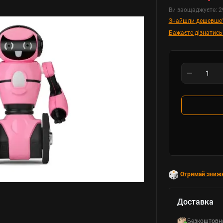
Ви заощаджуєте:
2
Знайшли дешевше
Бажаєте дізнатись
Отримай зниж
Доставка
Безкоштовн