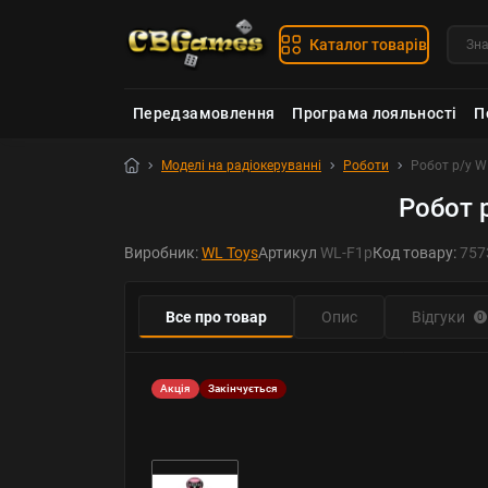
Каталог товарів
Передзамовлення
Програма лояльності
П
Моделі на радіокеруванні
Роботи
Робот р/у W
Робот 
Виробник:
WL Toys
Артикул
WL-F1p
Код товару:
757
Все про товар
Опис
Відгуки
0
Акція
Закінчується