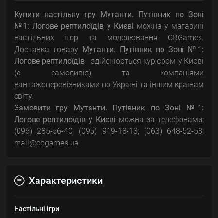
Купити настільну гру Мутанти. Путівник по Зоні
№1: Логове рептилоїдів
у Києві
можна у магазині
настільних ігор та моделювання CBGames.
Доставка товару
Мутанти. Путівник по Зоні №1:
Логове рептилоїдів
здійснюється кур'єром у Києві
(є самовивіз) та компаніями
вантажоперевізниками по Україні та іншим країнам
світу.
Замовити гру
Мутанти. Путівник по Зоні №1:
Логове рептилоїдів
у Києві
можна за телефонами:
(096) 285-56-40; (095) 919-18-13; (063) 648-52-58;
mail@cbgames.ua
Характеристики
Настільні ігри