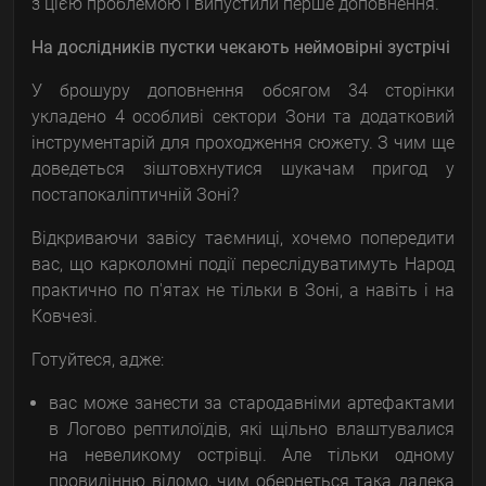
з цією проблемою і випустили перше доповнення.
На дослідників пустки чекають неймовірні зустрічі
У брошуру доповнення обсягом 34 сторінки
укладено 4 особливі сектори Зони та додатковий
інструментарій для проходження сюжету. З чим ще
доведеться зіштовхнутися шукачам пригод у
постапокаліптичній Зоні?
Відкриваючи завісу таємниці, хочемо попередити
вас, що карколомні події переслідуватимуть Народ
практично по п'ятах не тільки в Зоні, а навіть і на
Ковчезі.
Готуйтеся, адже:
вас може занести за стародавніми артефактами
в Логово рептилоїдів, які щільно влаштувалися
на невеликому острівці. Але тільки одному
провидінню відомо, чим обернеться така далека