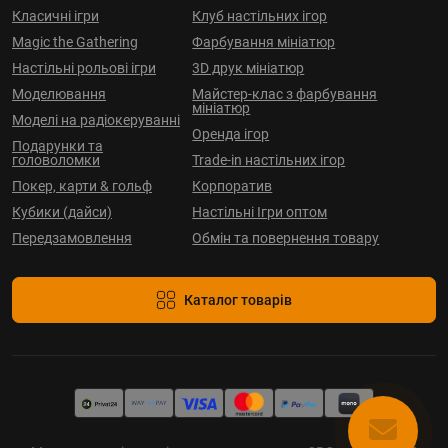
Класичні ігри
Клуб настільних ігор
Magic the Gathering
Фарбування мініатюр
Настільні рольові ігри
3D друк мініатюр
Моделювання
Майстер-клас з фарбування
мініатюр
Моделі на радіокеруванні
Оренда ігор
Подарунки та
головоломки
Trade-in настільних ігор
Покер, карти & гольф
Корпоратив
Кубики (дайси)
Настільні Ігри оптом
Передзамовлення
Обмін та повернення товару
Каталог товарів