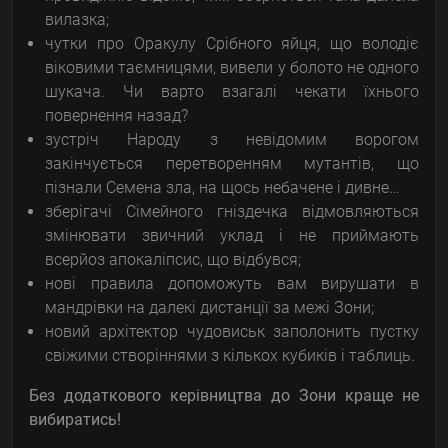
вилазка;
чутки про Оракулу Срібного яйця, що володіє
віковими таємницями, вивели у болото не одного
шукача. Чи варто взагалі чекати їхнього
повернення назад?
зустріч Народу з невідомим ворогом
закінчується перетворенням мутантів, що
пізнали Семена зла, на щось небачене і дивне…
зберігачі Сімейного гніздечка відмовляються
змінювати звичний уклад і не приймають
всерйоз апокаліпсис, що відбувся;
нові правила допоможуть вам вирушати в
мандрівки на далекі дистанції за межі Зони;
новий архітектор чудовиськ заполонить пустку
свіжими створіннями з кількох кубиків і таблиць.
Без додаткового керівництва до Зони краще не
вибиратись!