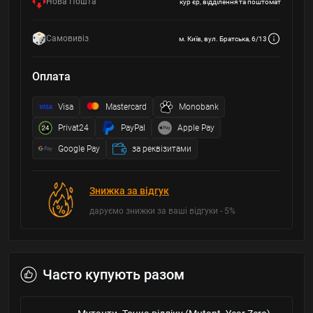
Нова Пошта
кур'єр, відділення та поштомат
Самовивіз
м. Київ, вул. Братська, 6/13
Оплата
Visa
Mastercard
Monobank
Privat24
PayPal
Apple Pay
Google Pay
за реквізитами
Знижка за відгук
даруємо знижки за ваші відгуки - 5%
Часто купують разом