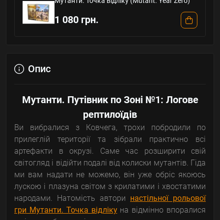
Мутанти. Точка відліку (Mutant. Year Zero)
1 080 грн.
Опис
Мутанти. Путівник по Зоні №1: Логове
рептилоїдів
Ви вибралися з Ковчега, трохи побродили по
прилеглій території та зібрали практично всі
артефакти в окрузі. Саме час розширити свій
світогляд і відійти подалі від колиски мутантів. Гіда
ми вам надати не можемо, він уже обріс якоюсь
лускою і плазуна світом з крилатими і хвостатими
народами. Натомість автори
настільної рольової
гри Мутанти. Точка відліку
на відмінно впоралися