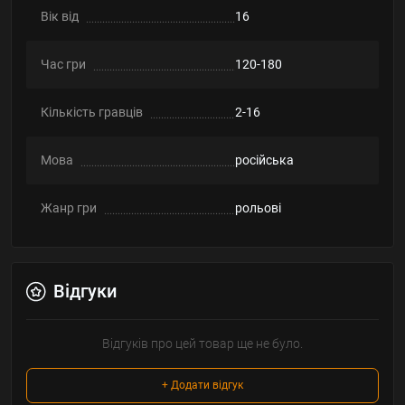
Вік від
16
Час гри
120-180
Кількість гравців
2-16
Мова
російська
Жанр гри
рольові
Відгуки
Відгуків про цей товар ще не було.
+ Додати відгук