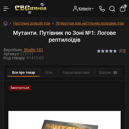
0
Клієнту
Настільні рольові ігри
Література для настільних рольових ігор
Мутанти. Путівник по Зоні №1: Логове
рептилоїдів
Виробник:
Studio 101
0
Артикул
ST3111
Код товару:
81415-05
Все про товар
Опис
Характеристики
Відгуки
0
Закінчується