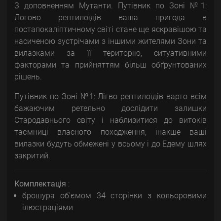
З доповненням Мутанти. Путівник по Зоні №1:
Логово рептилоїдів ваша пригода в
постапокаліптичному світі стане ще яскравішою та
насиченою зустрічами з іншими жителями Зони та
вилазками за її територію, ситуативними
факторами та прийняттям більш обґрунтованих
рішень.
Путівник по Зоні №1: Лігво рептилоїдів варто всім
бажаючим ретельно дослідити залишки
Стародавнього світу і наблизитися до витоків
таємниці власного походження, інакше ваші
вилазки будуть обмежені у всьому і до Едему шлях
закритий.
Комплектація
:
брошура об'ємом 34 сторінки з кольоровими
ілюстраціями