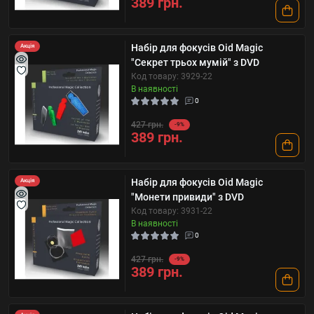
389 грн.
Набір для фокусів Oid Magic
Акція
"Секрет трьох мумій" з DVD
Код товару: 3929-22
В наявності
0
427 грн.
-9%
389 грн.
Набір для фокусів Oid Magic
Акція
"Монети привиди" з DVD
Код товару: 3931-22
В наявності
0
427 грн.
-9%
389 грн.