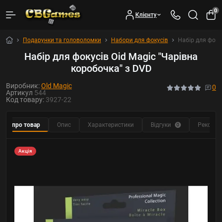
0
Клієнту
Подарунки та головоломки
Набори для фокусів
Набір для фоку
Набір для фокусів Oid Magic "Чарівна
коробочка" з DVD
Виробник:
Old Magic
0
Артикул
544
Код товару:
3927-22
Все про товар
Опис
Характеристики
Відгуки
Рекомен
0
Акція