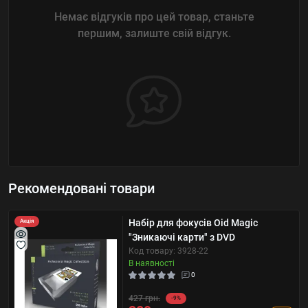
Немає відгуків про цей товар, станьте
першим, залиште свій відгук.
Рекомендовані товари
Набір для фокусів Oid Magic
Акція
"Зникаючі карти" з DVD
Код товару: 3928-22
В наявності
0
427 грн.
-9%