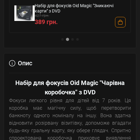
Набір для фокусів Oid Magic "Зникаючі
карти" з DVD
427 грн.
389 грн.
Опис
Набір для фокусів Oid Magic "Чарівна
коробочка" з DVD
Фокуси легкого рівня для дітей від 7 років. Ця
коробка має магічну силу, щоб перетворити
банкноту одного номіналу на іншу. Вона здатна
відновити розірвану візитівку, допоможе вгадати
будь-яку гральну карту, яку обере глядач. Спритно
спроектована коробочка приховує виявлення