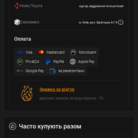
Нова Пошта
кур'єр, відділення та поштомат
Самовивіз
м. Київ, вул. Братська, 6/13
Оплата
Visa
Mastercard
Monobank
Privat24
PayPal
Apple Pay
Google Pay
за реквізитами
Знижка за відгук
даруємо знижки за ваші відгуки - 5%
Часто купують разом