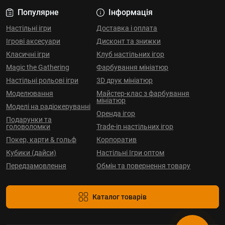
Популярне
Інформація
Настільні ігри
Доставка і оплата
Ігрові аксесуари
Дисконт та знижки
Класичні ігри
Клуб настільних ігор
Magic the Gathering
Фарбування мініатюр
Настільні рольові ігри
3D друк мініатюр
Моделювання
Майстер-клас з фарбування
мініатюр
Моделі на радіокеруванні
Оренда ігор
Подарунки та
головоломки
Trade-in настільних ігор
Покер, карти & гольф
Корпоратив
Кубики (дайси)
Настільні Ігри оптом
Передзамовлення
Обмін та повернення товару
Каталог товарів