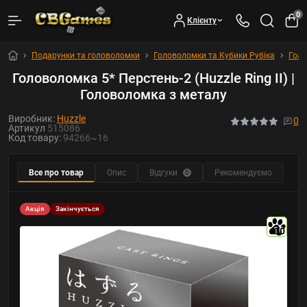
0
Клієнту
Подарунки та головоломки
Головоломки та Кубики Рубіка
Гол
Головоломка 5* Перстень-2 (Huzzle Ring II) |
Головоломка з металу
Виробник:
Huzzle
0
Артикул
515086
Код товару:
94266~16
Все про товар
Опис
Відгуки
Рекомендуємо
0
Акція
Закінчується
10