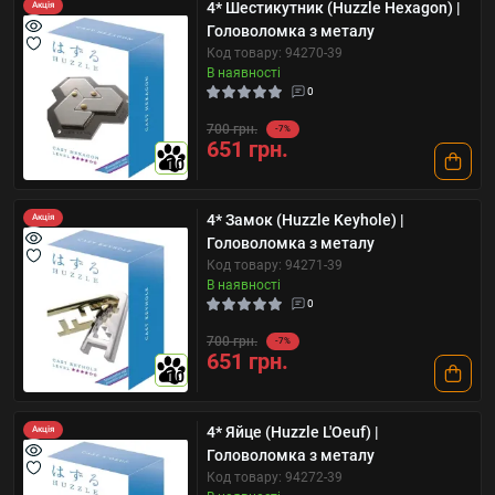
4* Шестикутник (Huzzle Hexagon) |
Акція
Головоломка з металу
Код товару: 94270-39
В наявності
0
700 грн.
-7%
651 грн.
10
4* Замок (Huzzle Keyhole) |
Акція
Головоломка з металу
Код товару: 94271-39
В наявності
0
700 грн.
-7%
651 грн.
10
4* Яйце (Huzzle L'Oeuf) |
Акція
Головоломка з металу
Код товару: 94272-39