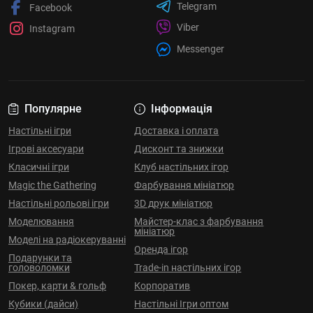
Telegram
Facebook
Viber
Instagram
Messenger
Популярне
Інформація
Настільні ігри
Доставка і оплата
Ігрові аксесуари
Дисконт та знижки
Класичні ігри
Клуб настільних ігор
Magic the Gathering
Фарбування мініатюр
Настільні рольові ігри
3D друк мініатюр
Моделювання
Майстер-клас з фарбування
мініатюр
Моделі на радіокеруванні
Оренда ігор
Подарунки та
головоломки
Trade-in настільних ігор
Покер, карти & гольф
Корпоратив
Кубики (дайси)
Настільні Ігри оптом