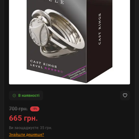
В наявності
700 грн.
-5%
665 грн.
Ви заощаджуєте:
35 грн.
Знайшли дешевше?