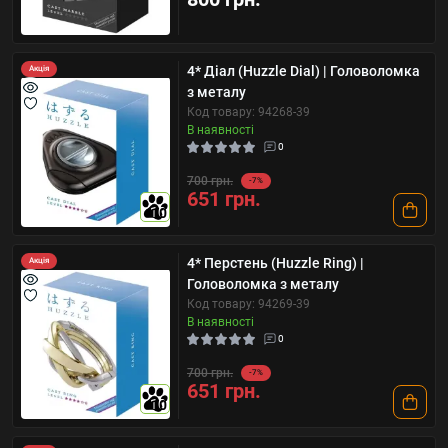
4* Діал (Huzzle Dial) | Головоломка
Акція
з металу
Код товару: 94268-39
В наявності
0
700 грн.
-7%
651 грн.
10
4* Перстень (Huzzle Ring) |
Акція
Головоломка з металу
Код товару: 94269-39
В наявності
0
700 грн.
-7%
651 грн.
10