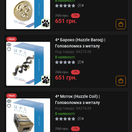
В наявності
0
700 грн.
-7%
651 грн.
10
4* Бароко (Huzzle Baroq) |
Акція
Головоломка з металу
Код товару: 94273-39
В наявності
0
700 грн.
-7%
651 грн.
10
4* Моток (Huzzle Coil) |
Акція
Головоломка з металу
Код товару: 94274-39
В наявності
0
700 грн.
-7%