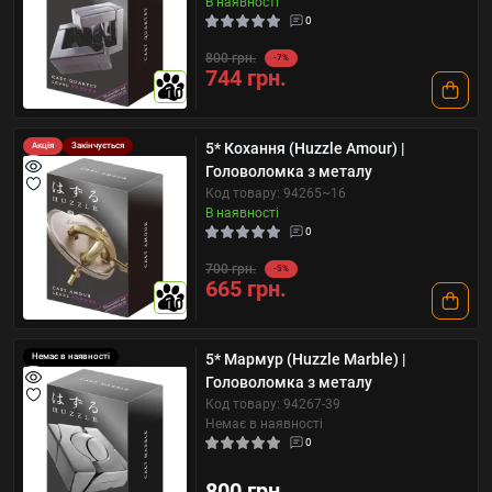
В наявності
0
800 грн.
-7%
744 грн.
10
5* Кохання (Huzzle Amour) |
Акція
Закінчується
Головоломка з металу
Код товару: 94265~16
В наявності
0
700 грн.
-5%
665 грн.
10
5* Мармур (Huzzle Marble) |
Немає в наявності
Головоломка з металу
Код товару: 94267-39
Немає в наявності
0
800 грн.