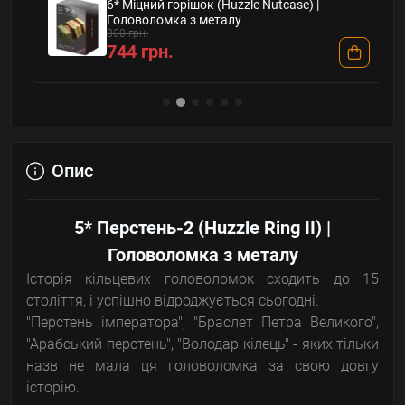
6* Міцний горішок (Huzzle Nutcase) |
Головоломка з металу
800 грн.
744 грн.
Опис
5* Перстень-2 (Huzzle Ring II) |
Головоломка з металу
Історія кільцевих головоломок сходить до 15
століття, і успішно відроджується сьогодні.
"Перстень імператора", "Браслет Петра Великого",
"Арабський перстень", "Володар кілець" - яких тільки
назв не мала ця головоломка за свою довгу
історію.