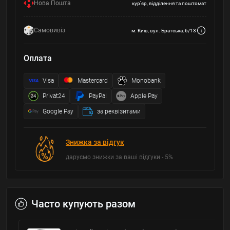
Нова Пошта
кур'єр, відділення та поштомат
Самовивіз
м. Київ, вул. Братська, 6/13
Оплата
Visa
Mastercard
Monobank
Privat24
PayPal
Apple Pay
Google Pay
за реквізитами
Знижка за відгук
даруємо знижки за ваші відгуки - 5%
Часто купують разом