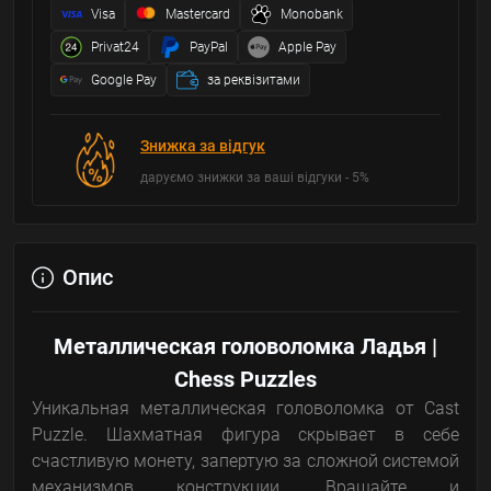
Visa
Mastercard
Monobank
Privat24
PayPal
Apple Pay
Google Pay
за реквізитами
Знижка за відгук
даруємо знижки за ваші відгуки - 5%
Опис
Металлическая головоломка Ладья |
Chess Puzzles
Уникальная металлическая головоломка от Cast
Puzzle. Шахматная фигура скрывает в себе
счастливую монету, запертую за сложной системой
механизмов конструкции. Вращайте и