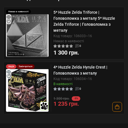
5* Huzzle Zelda Triforce |
Немає в наявності
Головоломка з металу 5* Huzzle
Zelda Triforce | Головоломка з
металу
Код товару: 106033~16
Немає в наявності
0
1 300 грн.
4* Huzzle Zelda Hyrule Crest |
Акція
Закінчується
Головоломка з металу
Код товару: 106034~16
В наявності
0
1 300 грн.
-5%
1 235 грн.
10