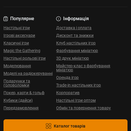
Популярне
Інформація
Настільні ігри
Доставка і оплата
Ігрові аксесуари
Дисконт та знижки
Класичні ігри
Клуб настільних ігор
Magic the Gathering
Фарбування мініатюр
Настільні рольові ігри
3D друк мініатюр
Моделювання
Майстер-клас з фарбування
мініатюр
Моделі на радіокеруванні
Оренда ігор
Подарунки та
головоломки
Trade-in настільних ігор
Покер, карти & гольф
Корпоратив
Кубики (дайси)
Настільні Ігри оптом
Передзамовлення
Обмін та повернення товару
Каталог товарів