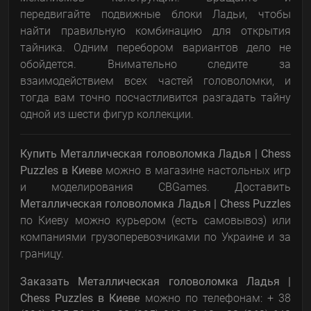
передвигайте подвижные блоки Ладьи, чтобы
найти правильную комбинацию для открытия
тайника. Одним перебором вариантов дело не
обойдется. Внимательно следите за
взаимодействием всех частей головоломки, и
тогда вам точно посчастливится разгадать тайну
одной из шести фигур коллекции.
Купить Металлическая головоломка Ладья | Chess
Puzzles
в Киеве
можно в магазине настольных игр
и моделирования CBGames. Доставить
Металлическая головоломка Ладья | Chess Puzzles
по Киеву можно курьером (есть самовывоз) или
компаниями грузоперевозчиками по Украине и за
границу.
Заказать
Металлическая головоломка Ладья |
Chess Puzzles
в Киеве
можно по телефонам: + 38