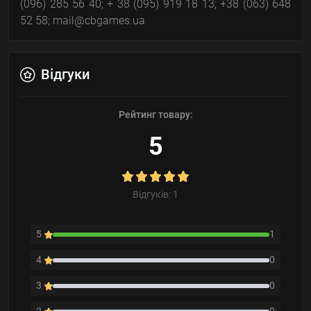
(096) 285 56 40; + 38 (095) 919 18 13; +38 (063) 648
52 58; mail@cbgames.ua
Відгуки
Рейтинг товару:
5
Відгуків: 1
5
1
4
0
3
0