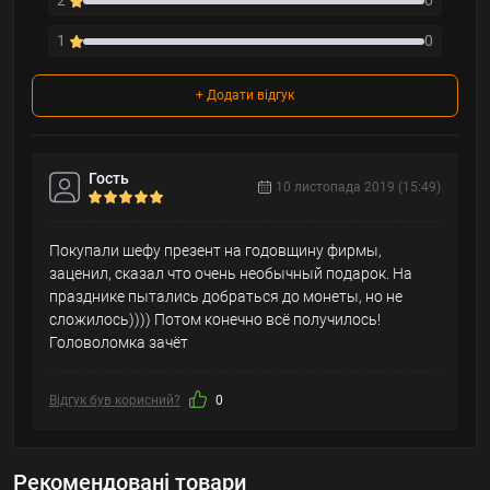
2
0
1
0
+ Додати відгук
Гость
10 листопада 2019 (15:49)
Покупали шефу презент на годовщину фирмы,
заценил, сказал что очень необычный подарок. На
празднике пытались добраться до монеты, но не
сложилось)))) Потом конечно всё получилось!
Головоломка зачёт
Відгук був корисний?
0
Рекомендовані товари