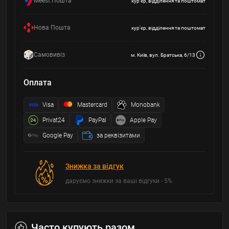
Meest Пошта
кур'єр, відділення та поштомат
Нова Пошта
кур'єр, відділення та поштомат
Самовивіз
м. Київ, вул. Братська, 6/13
Оплата
Visa
Mastercard
Monobank
Privat24
PayPal
Apple Pay
Google Pay
за реквізитами
Знижка за відгук
даруємо знижки за ваші відгуки - 5%
Часто купують разом