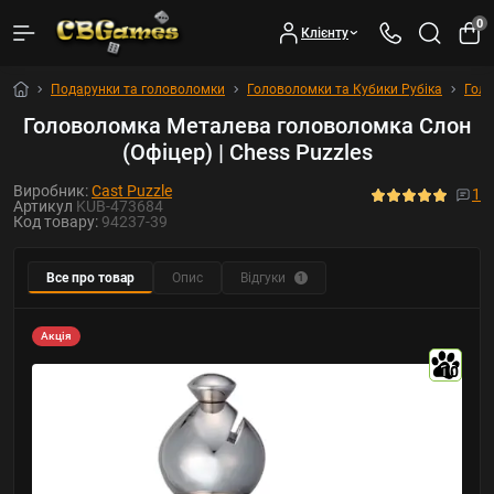
0
Клієнту
Подарунки та головоломки
Головоломки та Кубики Рубіка
Гол
Головоломка Металева головоломка Слон
(Офіцер) | Chess Puzzles
Виробник:
Cast Puzzle
1
Артикул
KUB-473684
Код товару:
94237-39
Все про товар
Опис
Відгуки
1
Акція
10