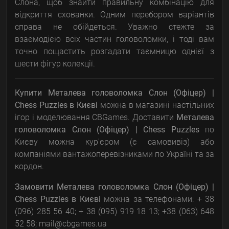
Слона, щоб знайти правильну комбінацію для
відкриття схованки. Одним перебором варіантів
справа не обійдеться. Уважно стежте за
взаємодією всіх частин головоломки, і тоді вам
точно пощастить розгадати таємницю однієї з
шести фігур колекції.
Купити Металева головоломка Слон (Офіцер) |
Chess Puzzles
в Києві
можна в магазині настільних
ігор і моделювання CBGames. Доставити
Металева
головоломка Слон (Офіцер) | Chess Puzzles
по
Києву можна кур'єром (є самовивіз) або
компаніями вантажоперевізниками по Україні та за
кордон.
Замовити
Металева головоломка Слон (Офіцер) |
Chess Puzzles
в Києві
можна за телефонами: + 38
(096) 285 56 40; + 38 (095) 919 18 13; +38 (063) 648
52 58; mail@cbgames.ua