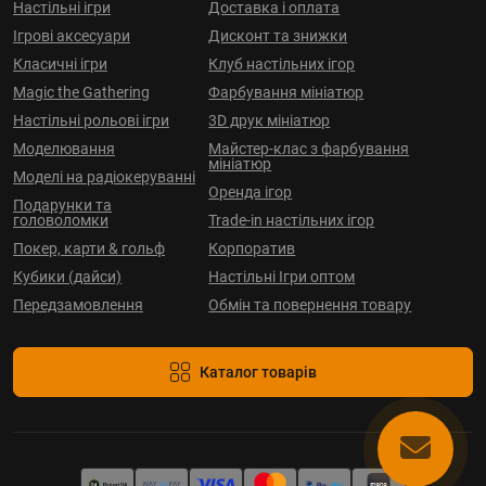
Настільні ігри
Доставка і оплата
Ігрові аксесуари
Дисконт та знижки
Класичні ігри
Клуб настільних ігор
Magic the Gathering
Фарбування мініатюр
Настільні рольові ігри
3D друк мініатюр
Моделювання
Майстер-клас з фарбування
мініатюр
Моделі на радіокеруванні
Оренда ігор
Подарунки та
головоломки
Trade-in настільних ігор
Покер, карти & гольф
Корпоратив
Кубики (дайси)
Настільні Ігри оптом
Передзамовлення
Обмін та повернення товару
Каталог товарів