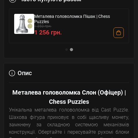
Металева головоломка Пішак | Chess
Puzzles
1 350 грн.
1 256 грн.
Опис
Металева головоломка Слон (Офіцер) |
Chess Puzzles
Унікальна металева головоломка від Cast Puzzle.
Шахова фігура приховує в собі щасливу монету,
замкнену за складною системою механізмів
конструкції. Обертайте і пересувайте рухомі блоки