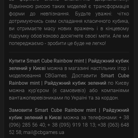
Відмінною рисою таких моделей є трансформація
форми до невпізнання. Будьте уважні: чітко
дотримуючись схем складання класичного кубика,
ви отримаєте масу нових вражень і в кінцевому
підсумку обов'язково досягнете своєї мети. Але ми
попереджаємо - зробити це буде не легко!
Купити Smart Cube Rainbow mint | Райдужний кубик
зелений
у Києві
можна в магазині настільних ігор і
моделювання CBGames. Доставити
Smart Cube
Rainbow mint | Райдужний кубик зелений
по Києву
можна кур'єром (є самовивіз) або компаніями
вантажоперевізниками по Україні та за кордон.
Замовити
Smart Cube Rainbow mint | Райдужний
кубик зелений
в Києві
можна за телефонами: + 38
(096) 285 56 40; + 38 (095) 919 18 13; +38 (063) 648
52 58; mail@cbgames.ua