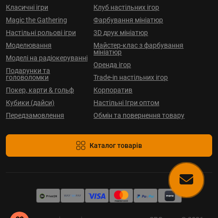
Класичні ігри
Клуб настільних ігор
Magic the Gathering
Фарбування мініатюр
Настільні рольові ігри
3D друк мініатюр
Моделювання
Майстер-клас з фарбування
мініатюр
Моделі на радіокеруванні
Оренда ігор
Подарунки та
головоломки
Trade-in настільних ігор
Покер, карти & гольф
Корпоратив
Кубики (дайси)
Настільні Ігри оптом
Передзамовлення
Обмін та повернення товару
Каталог товарів