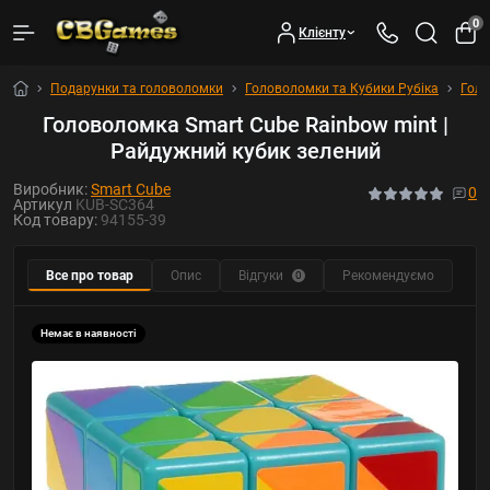
0
Клієнту
Подарунки та головоломки
Головоломки та Кубики Рубіка
Гол
Головоломка Smart Cube Rainbow mint |
Райдужний кубик зелений
Виробник:
Smart Cube
0
Артикул
KUB-SC364
Код товару:
94155-39
Все про товар
Опис
Відгуки
Рекомендуємо
0
Немає в наявності