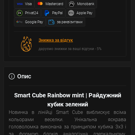
Visa
Mastercard
Monobank
Privat24
PayPal
Apple Pay
Google Pay
за реквізитами
Знижка за відгук
даруємо знижки за ваші відгуки - 5%
Опис
Smart Cube Rainbow mint | Райдужний
кубик зелений
Новинка в лінійці Smart Cube виблискує всіма
кольорами веселки. Унікальна яскрава
головоломка виконана за принципом кубика 3х3 і
за формою блоків аналогічна дзеркальному.