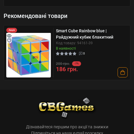
Рекомендовані товари
Smart Cube Rainbow blue |
Акція
Райдужний кубик блакитний
Код товару: 94161-39
В наявності
0
200 грн.
-7%
186 грн.
Дізнавайтеся першим про акції та знижки
Підпишіться на нашу e-mail розсилку