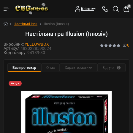
0
Клієнту
Настільні ігри
Illusion (Ілюзія)
Настільна гра Illusion (Ілюзія)
Виробник:
YELLOWBOX
0
Артикул
4820228590024
Код товару:
94189-30
Все про товар
Опис
Характеристики
Відгуки
Ф
0
Акція