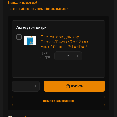
Знайшли дешевше?
Бажаєте дізнатись коли ціна зміниться?
Аксесуари до гри
Протектори для карт
Games7Days (59 х 92 мм,
Euro, 100 шт.) (STANDART)
Ціна:
65 грн.
Купити
Швидке замовлення