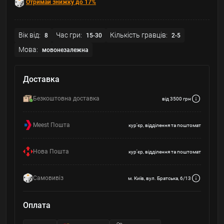
Отримай знижку до 17%
Вік від:
Час гри:
Кількість гравців:
8
15-30
2-5
Мова:
мовонезалежна
Доставка
Безкоштовна доставка
від 3500 грн
Meest Пошта
кур'єр, відділення та поштомат
Нова Пошта
кур'єр, відділення та поштомат
Самовивіз
м. Київ, вул. Братська, 6/13
Оплата