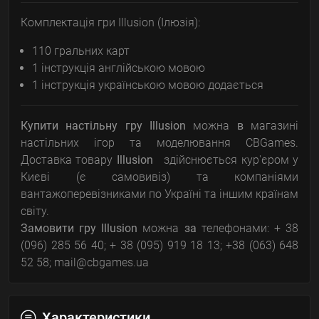
Комплектація гри Illusion (Ілюзія):
110 гральних карт
1 інструкція англійською мовою
1 інструкція українською мовою додається
Купити настільну гру Illusion
можна
в
магазині
настільних ігор та моделювання CBGames.
Доставка товару
Illusion
здійснюється кур'єром у
Києві (є самовивіз) та компаніями
вантажоперевізниками по Україні та іншим країнам
світу.
Замовити гру
Illusion
можна
за
телефонами: + 38
(096) 285 56 40; + 38 (095) 919 18 13; +38 (063) 648
52 58; mail@cbgames.ua
Характеристики