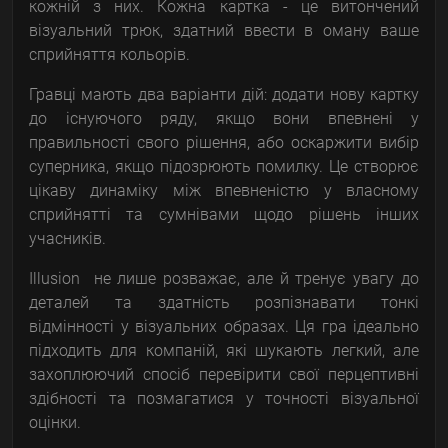
кожній з них. Кожна картка - це витончений
візуальний трюк, здатний ввести в оману ваше
сприйняття кольорів.
Гравці мають два варіанти дій: додати нову картку
до існуючого ряду, якщо вони впевнені у
правильності свого рішення, або оскаржити вибір
суперника, якщо підозрюють помилку. Це створює
цікаву динаміку між впевненістю у власному
сприйнятті та сумнівами щодо рішень інших
учасників.
Illusion не лише розважає, але й тренує увагу до
деталей та здатність розпізнавати тонкі
відмінності у візуальних образах. Ця гра ідеально
підходить для компаній, які шукають легкий, але
захоплюючий спосіб перевірити свої перцептивні
здібності та позмагатися у точності візуальної
оцінки.