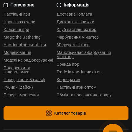
Популярне
Інформація
Настільні ігри
Доставка і оплата
Ігрові аксесуари
Дисконт та знижки
Класичні ігри
Клуб настільних ігор
Magic the Gathering
Фарбування мініатюр
Настільні рольові ігри
3D друк мініатюр
Моделювання
Майстер-клас з фарбування
мініатюр
Моделі на радіокеруванні
Оренда ігор
Подарунки та
головоломки
Trade-in настільних ігор
Покер, карти & гольф
Корпоратив
Кубики (дайси)
Настільні Ігри оптом
Передзамовлення
Обмін та повернення товару
Каталог товарів