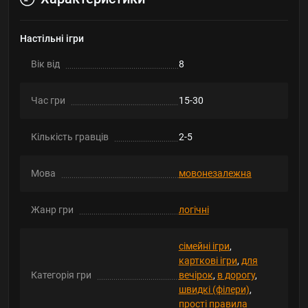
Настільні ігри
Вік від
8
Час гри
15-30
Кількість гравців
2-5
Мова
мовонезалежна
Жанр гри
логічні
сімейні ігри
,
карткові ігри
,
для
Категорія гри
вечірок
,
в дорогу
,
швидкі (філери)
,
прості правила