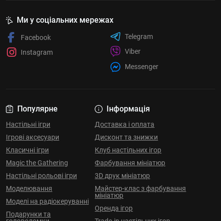
Ми у соціальних мережах
Telegram
Facebook
Viber
Instagram
Messenger
Популярне
Інформація
Настільні ігри
Доставка і оплата
Ігрові аксесуари
Дисконт та знижки
Класичні ігри
Клуб настільних ігор
Magic the Gathering
Фарбування мініатюр
Настільні рольові ігри
3D друк мініатюр
Моделювання
Майстер-клас з фарбування
мініатюр
Моделі на радіокеруванні
Оренда ігор
Подарунки та
головоломки
Trade-in настільних ігор