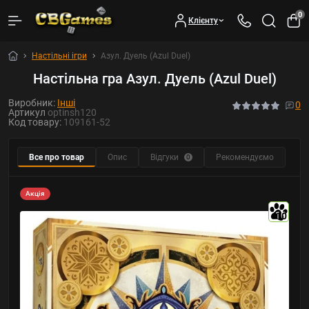
0
Клієнту
Настільні ігри
Азул. Дуель (Azul Duel)
Настільна гра Азул. Дуель (Azul Duel)
Виробник:
Інші
0
Артикул
optinsh120
Код товару:
109161-52
Все про товар
Опис
Відгуки
Рекомендуємо
0
Акція
10