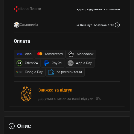
Нова Пошта
кур'єр, відділення та поштомат
Самовивіз
м. Київ, вул. Братська, 6/13
Оплата
Visa
Mastercard
Monobank
Privat24
PayPal
Apple Pay
Google Pay
за реквізитами
Знижка за відгук
даруємо знижки за ваші відгуки - 5%
Опис