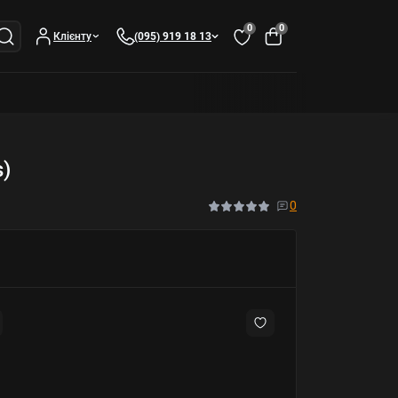
0
0
Клієнту
(095) 919 18 13
)
0