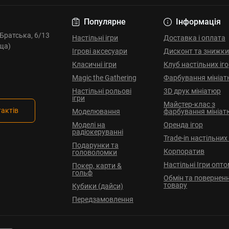
Популярне
Інформація
. Братська, 6/13
Настільні ігри
Доставка і оплата
ща)
Ігрові аксесуари
Дисконт та знижки
Класичні ігри
Клуб настільних іг
Magic the Gathering
Фарбування мініат
Настільні рольові
3D друк мініатюр
ігри
Майстер-клас з
тактів
Моделювання
фарбування мініат
Моделі на
Оренда ігор
радіокеруванні
Trade-in настільних 
Подарунки та
Корпоратив
головоломки
Настільні Ігри опт
Покер, карти &
гольф
Обмін та повернен
товару
Кубики (дайси)
Передзамовлення