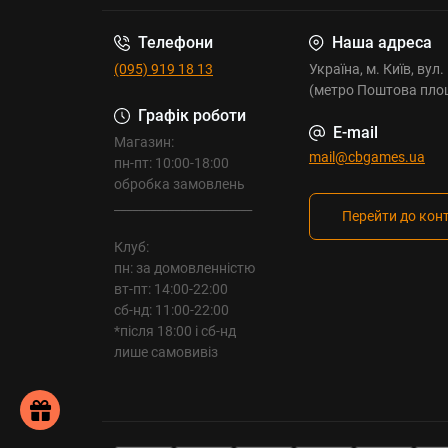
Телефони
Наша адреса
(095) 919 18 13
Україна, м. Київ, вул
(метро Поштова пло
Графік роботи
E-mail
Магазин:
mail@cbgames.ua
пн-пт: 10:00-18:00
обробка замовлень
_______________________
Перейти до кон
Клуб:
пн: за домовленністю
вт-пт: 14:00-22:00
сб-нд: 11:00-22:00
*після 18:00 і сб-нд
лише самовивіз