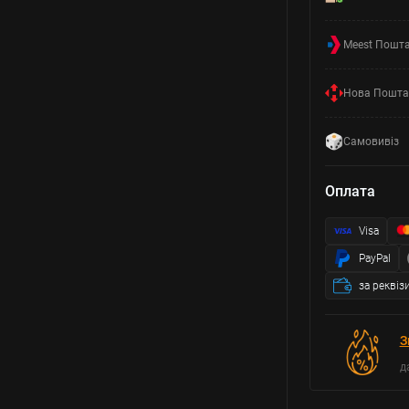
Meest Пошт
Нова Пошта
Самовивіз
Оплата
Visa
PayPal
за реквіз
З
д