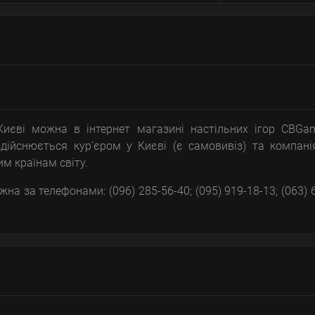
Києві можна в інтернет магазині настільних ігор CBGa
здійснюється кур'єром у Києві (є самовивіз) та компан
м країнам світу.
на за телефонами: (096) 285-56-40; (095) 919-18-13; (063) 