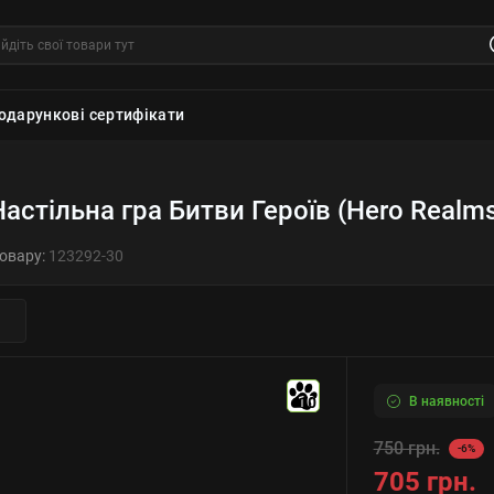
одарункові сертифікати
Настільна гра Битви Героїв (Hero Realms
товару:
123292-30
В наявності
10
750 грн.
-6%
705 грн.