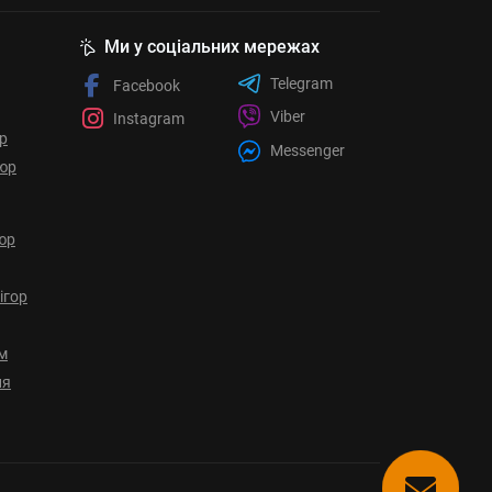
Ми у соціальних мережах
Telegram
Facebook
Viber
Instagram
ор
Messenger
юр
юр
ігор
ом
ня