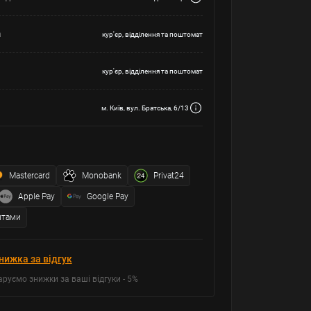
а
кур'єр, відділення та поштомат
кур'єр, відділення та поштомат
м. Київ, вул. Братська, 6/13
Mastercard
Monobank
Privat24
Apple Pay
Google Pay
итами
нижка за відгук
аруємо знижки за ваші відгуки - 5%