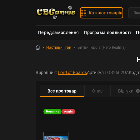
Каталог товарів
Передзамовлення
Програма лояльності
П
Настільні ігри
Битви Героїв (Hero Realms)
Виробник:
Lord of Boards
Артикул
LOB2602UA
Код 
Все про товар
Опис
Відгуки
0
Новинка
Акція