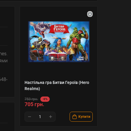
mes.
іями
648-
Настільна гра Битви Героїв (Hero
Realms)
750 грн.
-6%
705 грн.
Купити