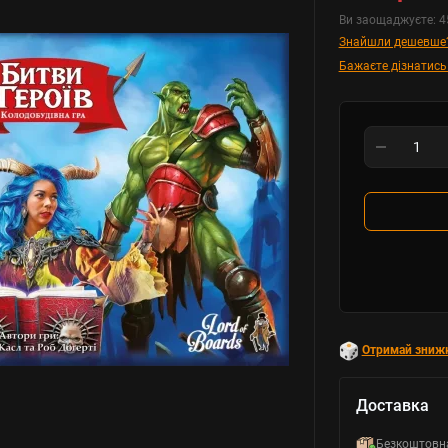
Ви заощаджуєте:
4
Знайшли дешевше
Бажаєте дізнатись
Отримай зниж
Доставка
Безкоштовн