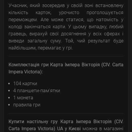
Учасник, який зосередив у своїй зоні встановлену
кількість карток, урочисто проголошується
переможцем. Але може статися, що натомість у
колоді закінчаться карти. У цьому випадку, любий
гравець, вирахуй свої досягнення у всіх сферах і
виведи загальну суму. Той, чий результат буде
найбільшим, перемагає у грі.
Комплектація гри Карта Імпера Вікторія (CIV. Carta
Impera Victoria):
104 картки
4 планшети-пам'ятки
1 монета
правила гри
Купити настільну гру Карта Імпера Вікторія (CIV.
Carta Impera Victoria) UA
у Києві
можна в магазині