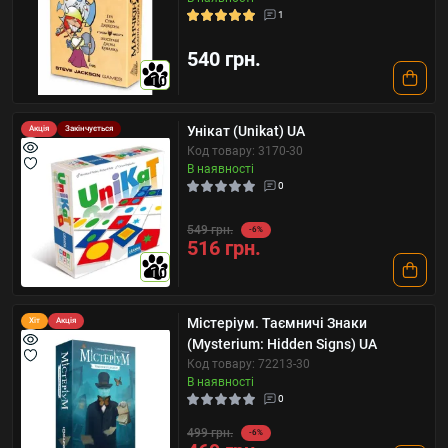
1
540 грн.
10
Унікат (Unikat) UA
Акція
Закінчується
Код товару: 3170-30
В наявності
0
549 грн.
-6%
516 грн.
10
Містеріум. Таємничі Знаки
Хіт
Акція
(Mysterium: Hidden Signs) UA
Код товару: 72213-30
В наявності
0
499 грн.
-6%