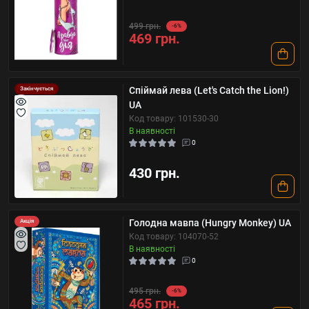
499 грн.
-6%
469 грн.
Спіймай лева (Let's Catch the Lion!)
Закінчується
UA
Код товару: 101530-30
В наявності
0
430 грн.
Голодна мавпа (Hungry Monkey) UA
Акція
Код товару: 104070-52
В наявності
0
495 грн.
-6%
465 грн.