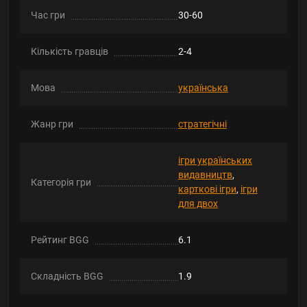
Час гри
30-60
Кількість гравців
2-4
Мова
українська
Жанр гри
стратегічні
ігри українських
видавництв
,
Категорія гри
карткові ігри
,
ігри
для двох
Рейтинг BGG
6.1
Складність BGG
1.9