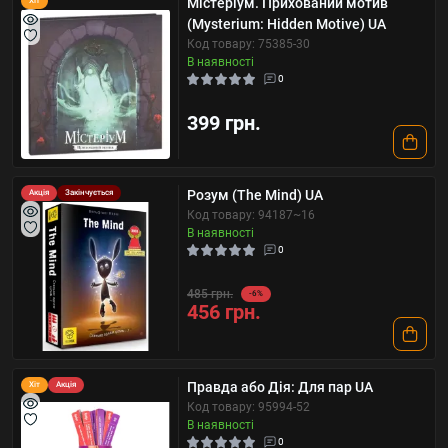
Містеріум. Прихований мотив
Хіт
(Mysterium: Hidden Motive) UA
Код товару: 75385-30
В наявності
0
399 грн.
Розум (The Mind) UA
Акція
Закінчується
Код товару: 94187~16
В наявності
0
485 грн.
-6%
456 грн.
Правда або Дія: Для пар UA
Хіт
Акція
Код товару: 95994-52
В наявності
0