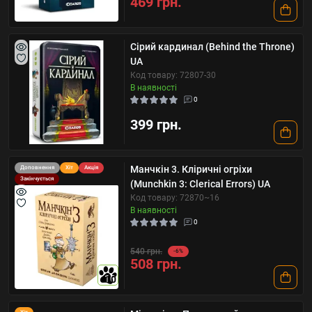
469 грн.
Сірий кардинал (Behind the Throne)
UA
Код товару: 72807-30
В наявності
0
399 грн.
Манчкін 3. Кліричні огріхи
Доповнення
Хіт
Акція
Закінчується
(Munchkin 3: Clerical Errors) UA
Код товару: 72870~16
В наявності
0
540 грн.
-6%
508 грн.
10