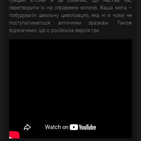
грецькі хітони! А це означає, що настав час
перетворити їх на справжніх еллінів. Ваша мета –
побудувати ідеальну цивілізацію, яка ні в чому не
поступатиметься античним зразкам. Також
відзначимо, що є російська версія гри.