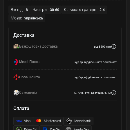
Вік від:
Час гри:
Кількість гравців:
8
30-60
2-4
Мова:
українська
Доставка
Безкоштовна доставка
від 3500 грн
Meest Пошта
кур'єр, відділення та поштомат
Нова Пошта
кур'єр, відділення та поштомат
Самовивіз
м. Київ, вул. Братська, 6/13
Оплата
Visa
Mastercard
Monobank
Privat24
PayPal
Apple Pay