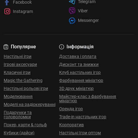
Telegram
Facebook
Viber
Instagram
Messenger
Популярне
Інформація
Настільні ігри
Доставка і оплата
Ігрові аксесуари
Дисконт та знижки
Класичні ігри
Клуб настільних ігор
Magic the Gathering
Фарбування мініатюр
Настільні рольові ігри
3D друк мініатюр
Моделювання
Майстер-клас з фарбування
мініатюр
Моделі на радіокеруванні
Оренда ігор
Подарунки та
головоломки
Trade-in настільних ігор
Покер, карти & гольф
Корпоратив
Кубики (дайси)
Настільні Ігри оптом