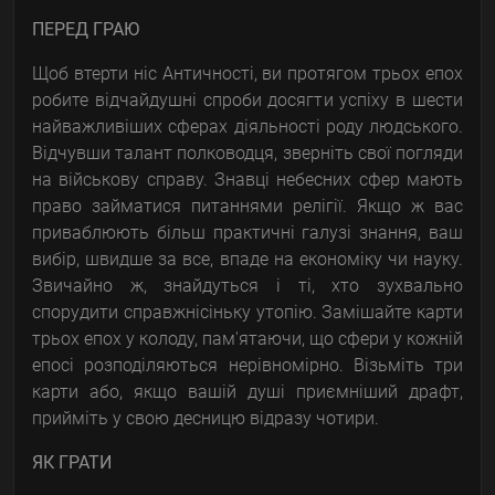
ПЕРЕД ГРАЮ
Щоб втерти ніс Античності, ви протягом трьох епох
робите відчайдушні спроби досягти успіху в шести
найважливіших сферах діяльності роду людського.
Відчувши талант полководця, зверніть свої погляди
на військову справу. Знавці небесних сфер мають
право займатися питаннями релігії. Якщо ж вас
приваблюють більш практичні галузі знання, ваш
вибір, швидше за все, впаде на економіку чи науку.
Звичайно ж, знайдуться і ті, хто зухвально
спорудити справжнісіньку утопію. Замішайте карти
трьох епох у колоду, пам'ятаючи, що сфери у кожній
епосі розподіляються нерівномірно. Візьміть три
карти або, якщо вашій душі приємніший драфт,
прийміть у свою десницю відразу чотири.
ЯК ГРАТИ