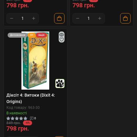
798 грн.
798 грн.
Доповнення
Хіт
Акція
10
Діксіт 4: Витоки (Dixit 4:
Origins)
Код товару: 963-30
В наявності
0
849 грн.
-6%
798 грн.