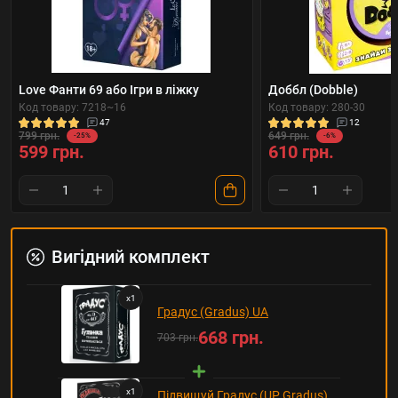
Love Фанти 69 або Ігри в ліжку
Доббл (Dobble)
Код товару: 7218~16
Код товару: 280-30
47
12
799 грн.
649 грн.
-25%
-6%
599 грн.
610 грн.
Вигідний комплект
x
1
Градус (Gradus) UA
668 грн.
703 грн.
x
1
Підвищуй Градус (UP Gradus)