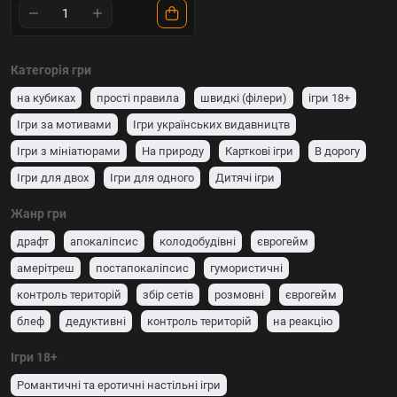
Категорія гри
на кубиках
прості правила
швидкі (філери)
ігри 18+
Ігри за мотивами
Ігри українських видавництв
Ігри з мініатюрами
На природу
Карткові ігри
В дорогу
Ігри для двох
Ігри для одного
Дитячі ігри
Для вечірок і компанії (party game)
Сімейні ігри
Жанр гри
драфт
апокаліпсис
колодобудівні
єврогейм
амерітреш
постапокаліпсис
гумористичні
контроль територій
збір сетів
розмовні
єврогейм
блеф
дедуктивні
контроль територій
на реакцію
гумористичні
зі зрадником
розташування робітників
Ігри 18+
збір сетів
колодобудівні
драфт
один проти всіх
Романтичні та еротичні настільні ігри