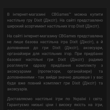
мафія та мафієподібні ігри
містобудівні
на асоціації
на удачу (Push Your Luck)
Фентезі
Фантастика
В інтернет-магазині CBGames™ можна купити
Стратегічні
Рольові
Пригодницькі
Логічні
настільну гру Dixit (Діксіт). На сайті представлено
Кооперативні
Жахи
Економічні
Детективні
Варгейми
широкий асортимент настільних ігор Dixit (Діксіт).
Вікторини
Історичні
На сайті інтернет-магазину CBGames представлена
не лише базова настільна ігра Dixit (Діксіт), а й
доповнення до гри Dixit (Діксіт), аксесуари,
органайзери для настільних ігор. При придбанні
базової настільні гри Dixit (Діксіт) радимо
розглянути одразу придбання комплекту з
аксесуарами (протектори, органайзери) та
доповненнями - так вийде значно дешевше і у вас
буде вже повний комплект гри Dixit (Діксіт) та
аксесуарів.
Доставляємо настільні ігри по Україні і світу.
Гарантуємо низькі ціни і високу якість на ігри,