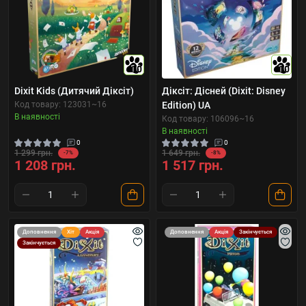
10
10
Dixit Kids (Дитячий Діксіт)
Діксіт: Дісней (Dixit: Disney
Код товару: 123031~16
Edition) UA
В наявності
Код товару: 106096~16
В наявності
0
0
1 299 грн.
1 649 грн.
-7%
-8%
1 208 грн.
1 517 грн.
Доповнення
Хіт
Акція
Доповнення
Акція
Закінчується
Закінчується