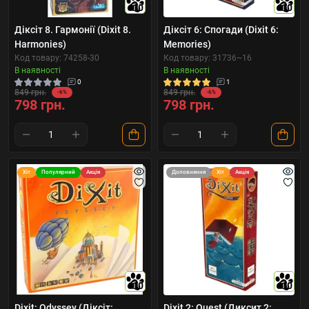
10
10
Діксіт 8. Гармонії (Dixit 8.
Діксіт 6: Спогади (Dixit 6:
Harmonies)
Memories)
Код товару: 74258-30
Код товару: 31736~16
В наявності
В наявності
0
1
849 грн.
849 грн.
-6%
-6%
798 грн.
798 грн.
Хіт
Популярний
Акція
Доповнення
Хіт
Акція
10
10
Dixit: Odyssey (Діксіт:
Dixit 2: Quest (Диксит 2: