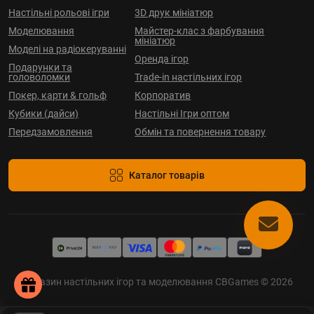
Настільні рольові ігри
3D друк мініатюр
Моделювання
Майстер-клас з фарбування
мініатюр
Моделі на радіокеруванні
Оренда ігор
Подарунки та
головоломки
Trade-in настільних ігор
Покер, карти & гольф
Корпоратив
Кубики (дайси)
Настільні Ігри оптом
Передзамовлення
Обмін та повернення товару
Каталог товарів
Магазин настільних ігор та моделювання CBGames © 2026