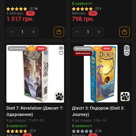
В наявності
18
1
1 649 грн.
849 грн.
-8%
-6%
1 517 грн.
798 грн.
Доповнення
Хіт
Акція
Доповнення
Хіт
Акція
Закінчується
10
10
Dixit 7: Revelation (Диксит 7:
Діксіт 3: Подорож (Dixit 3:
Одкровення)
Journey)
Код товару: 71491-30
Код товару: 336~16
В наявності
В наявності
7
0
849 грн.
849 грн.
-6%
-6%