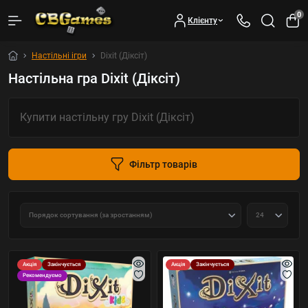
0
Клієнту
Настільні ігри
Dixit (Діксіт)
Настільна гра Dixit (Діксіт)
Купити настільну гру Dixit (Діксіт)
Фільтр товарів
Акція
Закінчується
Акція
Закінчується
Рекомендуємо