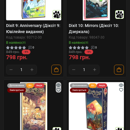
10
10
Dixit 9: Anniversary (Діксіт 9:
Dixit 10: Mirrors (Діксіт 10:
Ювілейне видання)
Дзеркала)
Код товару: 93712-30
Код товару: 98047-30
В наявності
В наявності
0
0
849 грн.
849 грн.
-6%
-6%
798 грн.
798 грн.
Доповнення
Хіт
Акція
Доповнення
Хіт
Акція
Закінчується
Закінчується