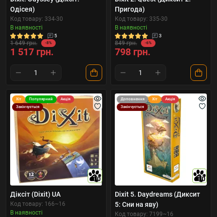
Одісея)
Пригода)
Код товару: 334-30
Код товару: 335-30
В наявності
В наявності
5
3
1 649 грн.
849 грн.
-8%
-6%
1 517 грн.
798 грн.
Хіт
Популярний
Акція
Доповнення
Хіт
Акція
Закінчується
Закінчується
10
10
Діксіт (Dixit) UA
Dixit 5. Daydreams (Диксит
Код товару: 166~16
5: Сни на яву)
В наявності
Код товару: 7199~16