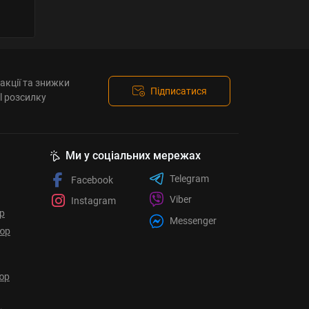
акції та знижки
Підписатися
l розсилку
Ми у соціальних мережах
Telegram
Facebook
Viber
Instagram
ор
Messenger
юр
юр