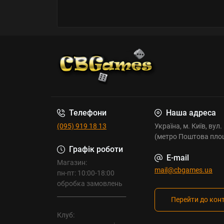
Телефони
Наша адреса
(095) 919 18 13
Україна, м. Київ, вул
(метро Поштова пло
Графік роботи
E-mail
Магазин:
mail@cbgames.ua
пн-пт: 10:00-18:00
обробка замовлень
_______________________
Перейти до кон
Клуб: