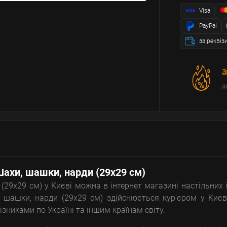
Visa
PayPal
за реквіз
З
д
 Шахи, шашки, нарди (29х29 см)
(29х29 см) у Києві можна в інтернет магазині настільних 
 шашки, нарди (29х29 см) здійснюється кур'єром у Києв
зниками по Україні та іншим країнам світу.