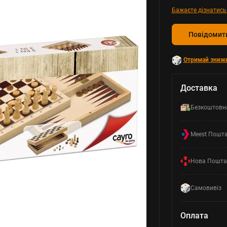
Бажаєте дізнатись
Повідомити
Отримай зниж
Доставка
Безкоштовн
Meest Пошт
Нова Пошта
Самовивіз
Оплата