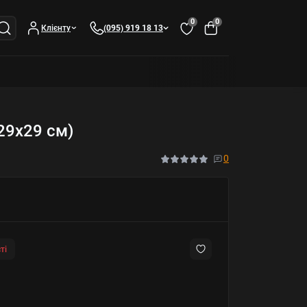
0
0
Клієнту
(095) 919 18 13
(29х29 см)
0
ті