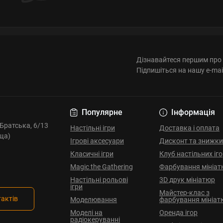
Дізнавайтеся першим про 
Підпишіться на нашу e-mai
Популярне
Інформація
. Братська, 6/13
Настільні ігри
Доставка і оплата
ща)
Ігрові аксесуари
Дисконт та знижки
Класичні ігри
Клуб настільних іг
Magic the Gathering
Фарбування мініат
Настільні рольові
3D друк мініатюр
ігри
Майстер-клас з
тактів
Моделювання
фарбування мініат
Моделі на
Оренда ігор
радіокеруванні