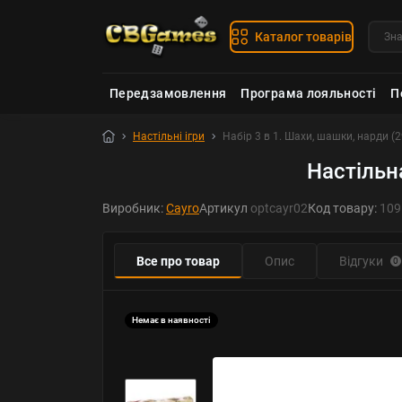
Каталог товарів
Передзамовлення
Програма лояльності
П
Настільні ігри
Набір 3 в 1. Шахи, шашки, нарди (
Настільна
Виробник:
Cayro
Артикул
optcayr02
Код товару:
109
Все про товар
Опис
Відгуки
0
Немає в наявності