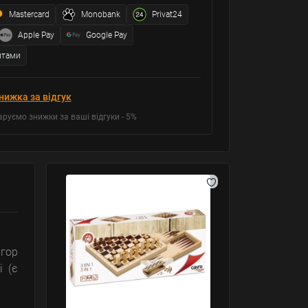
Mastercard
Monobank
Privat24
Apple Pay
Google Pay
итами
нижка за відгук
аруємо знижки за ваші відгуки - 5%
ігор
і (є