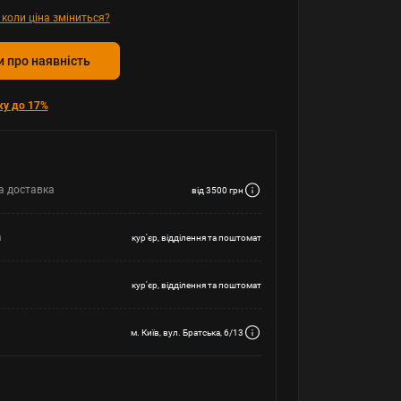
 коли ціна зміниться?
 про наявність
ку до 17%
а доставка
від 3500 грн
а
кур'єр, відділення та поштомат
кур'єр, відділення та поштомат
м. Київ, вул. Братська, 6/13