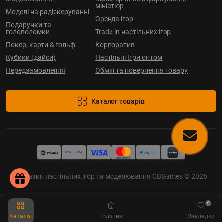
мініатюр
Моделі на радіокеруванні
Оренда ігор
Подарунки та
головоломки
Trade-in настільних ігор
Покер, карти & гольф
Корпоратив
Кубики (дайси)
Настільні Ігри оптом
Передзамовлення
Обмін та повернення товару
Каталог товарів
Магазин настільних ігор та моделювання CBGames © 2026
0
Каталог
Головна
Закладки