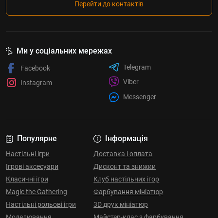
Перейти до контактів
Ми у соціальних мережах
Telegram
Facebook
Viber
Instagram
Messenger
Популярне
Інформація
Настільні ігри
Доставка і оплата
Ігрові аксесуари
Дисконт та знижки
Класичні ігри
Клуб настільних ігор
Magic the Gathering
Фарбування мініатюр
Настільні рольові ігри
3D друк мініатюр
Моделювання
Майстер-клас з фарбування