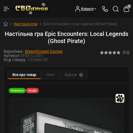
0
Клієнту
Настільні ігри
Epic Encounters: Local Legends (Ghost Pirate)
Настільна гра Epic Encounters: Local Legends
(Ghost Pirate)
Виробник:
Steamforged Games
0
Артикул
SFEE-LL007
Код товару:
123486-55
Все про товар
Опис
Відгуки
0
Новинка
Акція
10