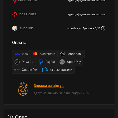
Meest Пошта
кур'єр, відділення та поштомат
Нова Пошта
кур'єр, відділення та поштомат
Самовивіз
м. Київ, вул. Братська, 6/13
Оплата
Visa
Mastercard
Monobank
Privat24
PayPal
Apple Pay
Google Pay
за реквізитами
Знижка за відгук
даруємо знижки за ваші відгуки - 5%
Опис