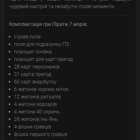
чудовий настрій та незабутні ігрові моменти.
Комплектація гри Пірати 7 морів:
ігрове поле
поле для підрахунку ПЗ
планшет лінійка
планшет для карт пригод
28 карт персонажів
31 карта пригод
60 карт видобутку
6 жетонів чорних міток
12 жетонів ритуалів
4 жетони корсарів
4 жетони 40 скринь
28 жетонів Інь-Янь
4 фішки гравців
фішка першого гравця