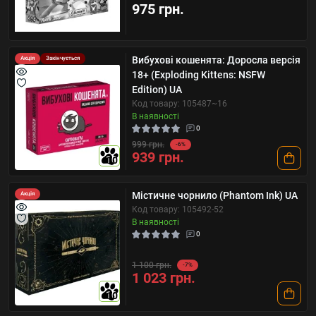
975 грн.
Вибухові кошенята: Доросла версія
Акція
Закінчується
18+ (Exploding Kittens: NSFW
Edition) UA
Код товару: 105487~16
В наявності
0
999 грн.
-6%
939 грн.
10
Містичне чорнило (Phantom Ink) UA
Акція
Код товару: 105492-52
В наявності
0
1 100 грн.
-7%
1 023 грн.
10