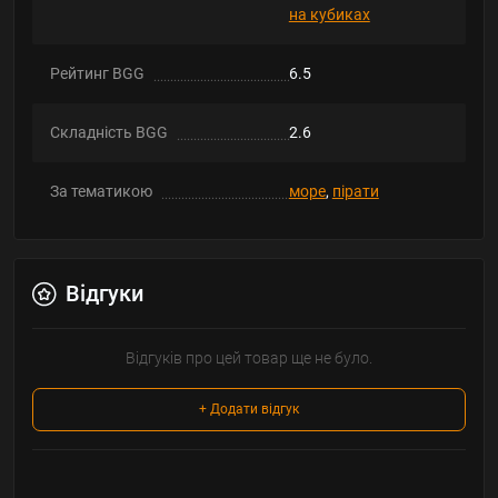
на кубиках
Рейтинг BGG
6.5
Складність BGG
2.6
За тематикою
море
,
пірати
Відгуки
Відгуків про цей товар ще не було.
+ Додати відгук