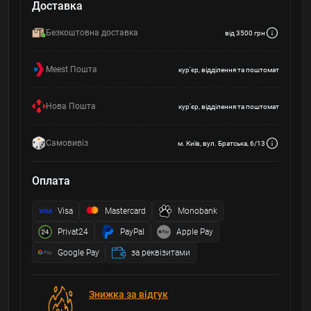
Доставка
Безкоштовна доставка
від 3500 грн
Meest Пошта
кур'єр, відділення та поштомат
Нова Пошта
кур'єр, відділення та поштомат
Самовивіз
м. Київ, вул. Братська, 6/13
Оплата
Visa
Mastercard
Monobank
Privat24
PayPal
Apple Pay
Google Pay
за реквізитами
Знижка за відгук