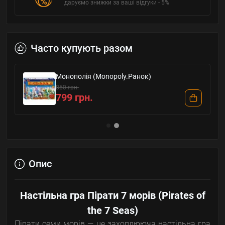
даруємо знижки за ваші відгуки - 5%
Часто купують разом
Монополія (Monopoly.Ранок)
850 грн.
799 грн.
Опис
Настільна гра Пірати 7 морів (Pirates of
the 7 Seas)
Пірати семи морів — це захоплююча настільна гра