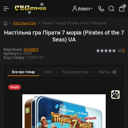
0
Клієнту
Настільні ігри
Пірати 7 морів (Pirates of the 7 Seas) UA
Настільна гра Пірати 7 морів (Pirates of the 7
Seas) UA
Виробник:
IGAMES
0
Артикул
d-3094
Код товару:
75381-52
Все про товар
Опис
Характеристики
Відгуки
Ф
0
Акція
10