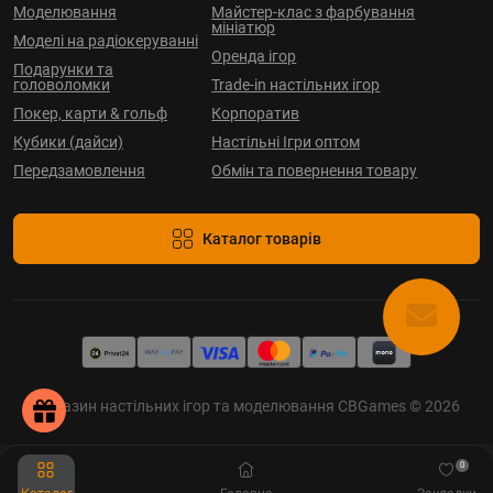
Моделювання
Майстер-клас з фарбування
мініатюр
Моделі на радіокеруванні
Оренда ігор
Подарунки та
головоломки
Trade-in настільних ігор
Покер, карти & гольф
Корпоратив
Кубики (дайси)
Настільні Ігри оптом
Передзамовлення
Обмін та повернення товару
Каталог товарів
Магазин настільних ігор та моделювання CBGames © 2026
0