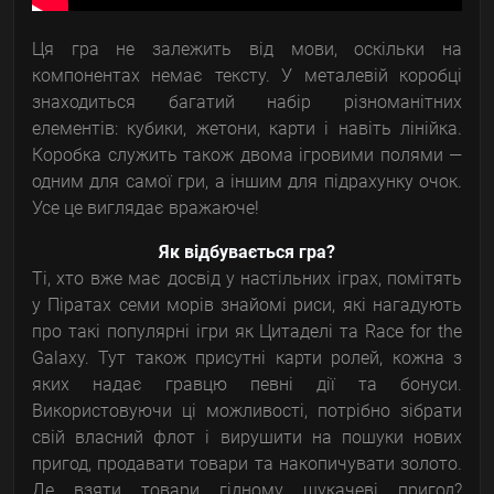
Ця гра не залежить від мови, оскільки на
компонентах немає тексту. У металевій коробці
знаходиться багатий набір різноманітних
елементів: кубики, жетони, карти і навіть лінійка.
Коробка служить також двома ігровими полями —
одним для самої гри, а іншим для підрахунку очок.
Усе це виглядає вражаюче!
Як відбувається гра?
Ті, хто вже має досвід у настільних іграх, помітять
у Піратах семи морів знайомі риси, які нагадують
про такі популярні ігри як Цитаделі та Race for the
Galaxy. Тут також присутні карти ролей, кожна з
яких надає гравцю певні дії та бонуси.
Використовуючи ці можливості, потрібно зібрати
свій власний флот і вирушити на пошуки нових
пригод, продавати товари та накопичувати золото.
Де взяти товари гідному шукачеві пригод?