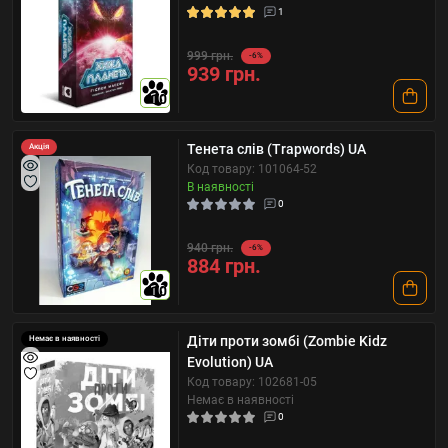
1
999 грн.
-6%
939 грн.
10
Тенета слів (Trapwords) UA
Акція
Код товару: 101064-52
В наявності
0
940 грн.
-6%
884 грн.
10
Діти проти зомбі (Zombie Kidz
Немає в наявності
Evolution) UA
Код товару: 102681-05
Немає в наявності
0