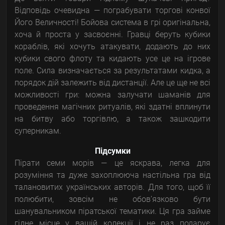
Відповідь очевидна — пограбувати торгові конвої
Його Величності! Бойова система в грі оригінальна,
хоча й проста у засвоєнні. Гравці беруть кубики
кораблів, які хочуть атакувати, додають до них
кубики свого флоту та кидають усе це на ігрове
поле. Сила визначається за результатами кидка, а
порядок дій залежить від дистанції. Але це ще не всі
можливості гри: можна залучати шаманів для
проведення магічних ритуалів, які здатні вплинути
на битву або торгівлю, а також зашкодити
суперникам.
Підсумки
Пірати семи морів — це яскрава, легка для
розуміння та дуже захоплююча настільна гра від
талановитих українських авторів. Для того, щоб її
полюбити, зовсім не обов’язково бути
шанувальником піратської тематики. Ця гра займе
гідне місце у вашій колекції і не раз подарує