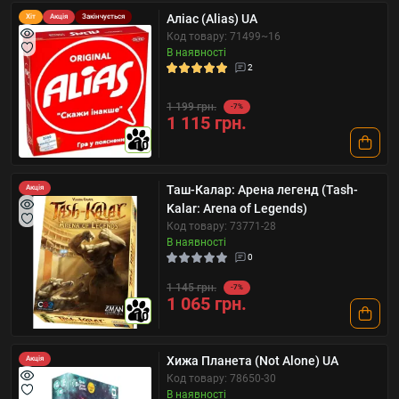
Аліас (Alias) UA
Хіт
Акція
Закінчується
Код товару: 71499~16
В наявності
2
1 199 грн.
-7%
1 115 грн.
10
Таш-Калар: Арена легенд (Tash-
Акція
Kalar: Arena of Legends)
Код товару: 73771-28
В наявності
0
1 145 грн.
-7%
1 065 грн.
10
Хижа Планета (Not Alone) UA
Акція
Код товару: 78650-30
В наявності