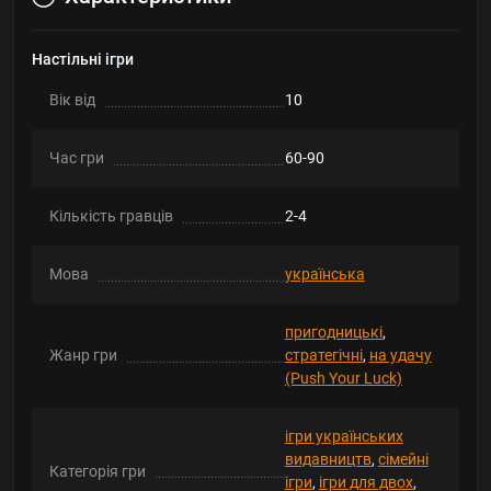
Настільні ігри
Вік від
10
Час гри
60-90
Кількість гравців
2-4
Мова
українська
пригодницькі
,
Жанр гри
стратегічні
,
на удачу
(Push Your Luck)
ігри українських
видавництв
,
сімейні
Категорія гри
ігри
,
ігри для двох
,