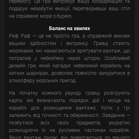
перемогу. Ця гра випробує вашу координацію та
подарує незабутні емоції, перетворивши ваш стіл
на справжнє море з бурею.
Баланс на хвилях
Риф Раф — це не просто гра, а справжній виклик
вашим здібностям і витримці. Гравці стають
моряками, які намагаються врятувати вантаж, що
потрапив у небезпеку через шторм. Особливий
дизайн гри, який нагадує невеликий корабель на
хитких шарнірах, дозволяє повністю зануритися в
атмосферу морських пригод.
На початку кожного раунду гравці розігрують
карти, які визначають порядок дій і місце на
кораблі для розміщення вантажу. Успіх у грі
залежить від точності та обережності. Завдання —
позбутися всіх своїх предметів, акуратно
розміщуючи їх на рухливих частинах корабля.
Якщо вантаж падає, він повертається до вашого