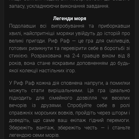
запасу, ускладнюючи виконання завдання.
Легенди моря
Подолавши всі випробування та приборкавши
хвилі, найспритніші моряки увійдуть до історій про
великі пригоди. Риф Раф — це гра для сміливців,
готових ризикнути та перевірити себе в боротьбі зі
стихією. Розрахована на 2-4 гравців віком від 8
років, вона стане яскравим доповненням до будь-
якої колекції настільних ігор.
У Риф Раф кожна дія сповнена напруги, а помилки
можуть стати вирішальними. Ця гра ідеально
підходить для сімейного дозвілля чи веселих
вечорів із друзями. Спробуйте себе в ролі
справжніх морських вовків, пройдіть через шторм і
доведіть, що саме ваш екіпаж гідний перемоги.
Збережіть вантаж, збережіть честь — і станьте
легендою семи морів.