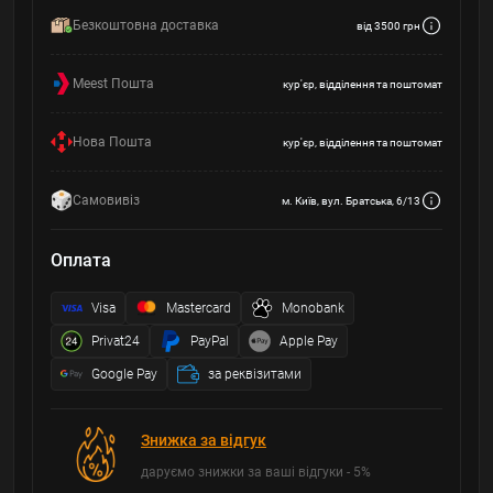
Безкоштовна доставка
від 3500 грн
Meest Пошта
кур'єр, відділення та поштомат
Нова Пошта
кур'єр, відділення та поштомат
Самовивіз
м. Київ, вул. Братська, 6/13
Оплата
Visa
Mastercard
Monobank
Privat24
PayPal
Apple Pay
Google Pay
за реквізитами
Знижка за відгук
даруємо знижки за ваші відгуки - 5%