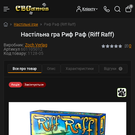
0
Клієнту
Настільні ігри
Риф Раф (Riff Raff)
Настільна гра Риф Раф (Riff Raff)
Виробник:
Zoch Verlag
0
Артикул
601105012
Код товару:
1128-05
Все про товар
Опис
Характеристики
Відгуки
0
Акція
Закінчується
10