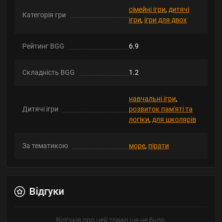
сімейні ігри
,
дитячі
Категорія гри
ігри
,
ігри для двох
Рейтинг BGG
6.9
Складність BGG
1.2
навчальні ігри
,
Дитячі ігри
розвиток пам'яті та
логіки
,
для школярів
За тематикою
море
,
пірати
Відгуки
Відгуків про цей товар ще не було.