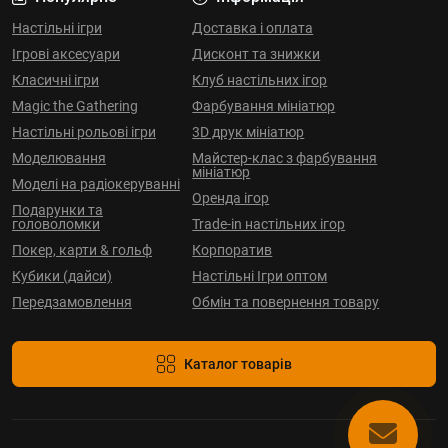
Настільні ігри
Доставка і оплата
Ігрові аксесуари
Дисконт та знижки
Класичні ігри
Клуб настільних ігор
Magic the Gathering
Фарбування мініатюр
Настільні рольові ігри
3D друк мініатюр
Моделювання
Майстер-клас з фарбування
мініатюр
Моделі на радіокеруванні
Оренда ігор
Подарунки та
головоломки
Trade-in настільних ігор
Покер, карти & гольф
Корпоратив
Кубики (дайси)
Настільні Ігри оптом
Передзамовлення
Обмін та повернення товару
Каталог товарів