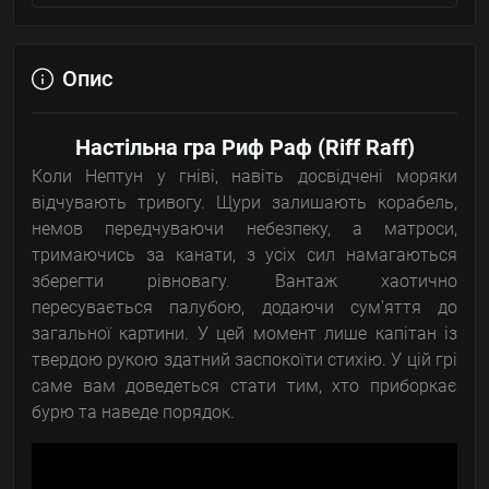
Опис
Настільна гра Риф Раф (Riff Raff)
Коли Нептун у гніві, навіть досвідчені моряки
відчувають тривогу. Щури залишають корабель,
немов передчуваючи небезпеку, а матроси,
тримаючись за канати, з усіх сил намагаються
зберегти рівновагу. Вантаж хаотично
пересувається палубою, додаючи сум'яття до
загальної картини. У цей момент лише капітан із
твердою рукою здатний заспокоїти стихію. У цій грі
саме вам доведеться стати тим, хто приборкає
бурю та наведе порядок.