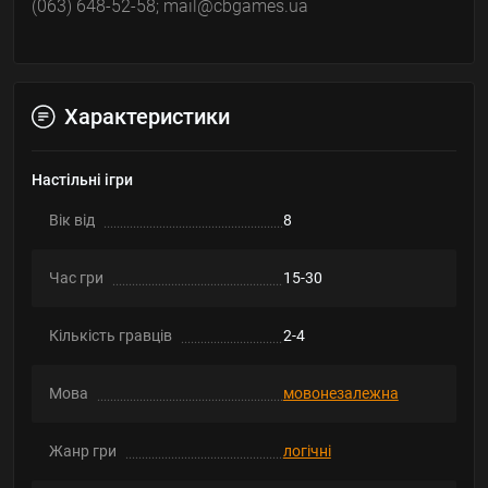
(063) 648-52-58; mail@cbgames.ua
Характеристики
Настільні ігри
Вік від
8
Час гри
15-30
Кількість гравців
2-4
Мова
мовонезалежна
Жанр гри
логічні