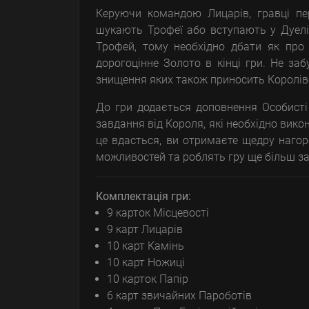
Керуючи командою Лицарів, гравці пе
шукають Трофеї або вступають у Дуел
Трофей, тому необхідно дбати як про
дорогоцінне Золото в кінці гри. Не за
знищення яких також приносить Королів
До гри додається доповнення Особисті 
завдання від Короля, які необхідно вико
це вдасться, ви отримаєте щедру нагор
можливостей та роблять гру ще більш з
Комплектація гри:
9 карток Місцевості
9 карт Лицарів
10 карт Камінь
10 карт Ножиці
10 карток Папір
6 карт звичайних Пароботів