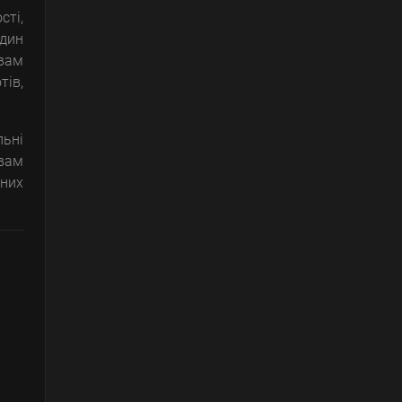
сті,
один
 вам
тів,
льні
 вам
чних