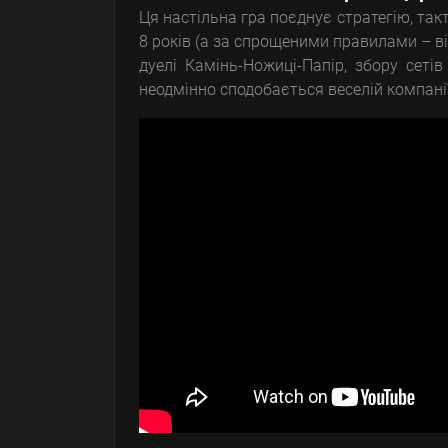
Ця настільна гра поєднує стратегію, так
8 років (а за спрощеними правилами – ві
дуелі Камінь-Ножиці-Папір, збору сеті
неодмінно сподобається веселій компанії