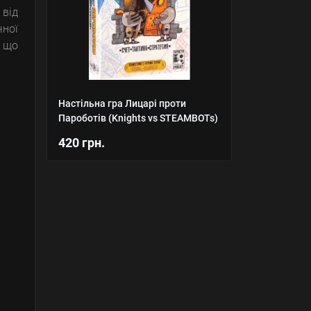
 від
чної
, що
Настільна гра Лицарі проти
Пароботів (Knights vs STEAMBOTs)
420 грн.