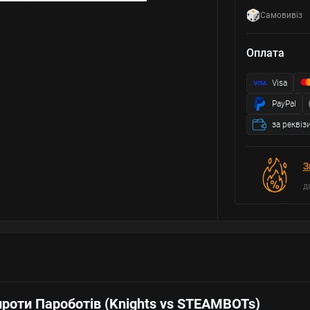
Самовивіз
Оплата
Visa
PayPal
за реквіз
З
д
проти Пароботів (Knights vs STEAMBOTs)