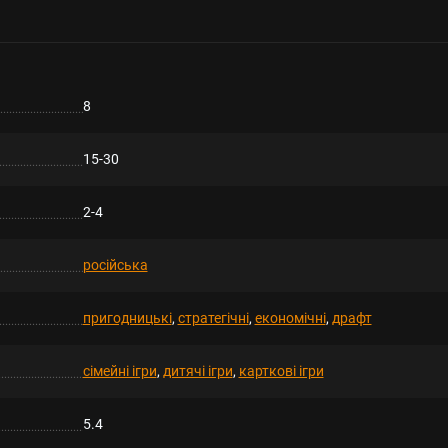
8
15-30
2-4
російська
пригодницькі
,
стратегічні
,
економічні
,
драфт
сімейні ігри
,
дитячі ігри
,
карткові ігри
5.4