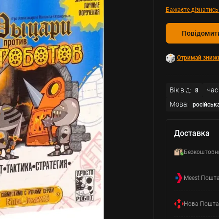
Бажаєте дізнатись
Повідомити
Отримай зниж
Вік від:
Час 
8
Мова:
російськ
Доставка
Безкоштовн
Meest Пошт
Нова Пошта