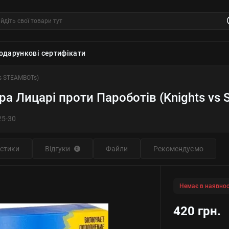
одарункові сертифікати
vs STEAMBOTs)
ра Лицарі проти Пароботів (Knights v
25-30
стики
Відгуки
Файли
Рекомендуємо
0
Немає в наявнос
420 грн.