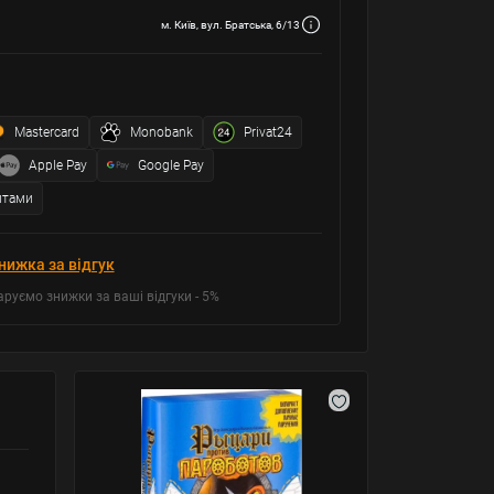
м. Київ, вул. Братська, 6/13
Mastercard
Monobank
Privat24
Apple Pay
Google Pay
итами
нижка за відгук
аруємо знижки за ваші відгуки - 5%