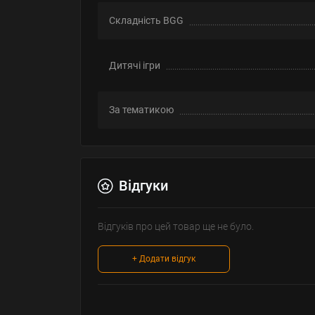
Складність BGG
Дитячі ігри
За тематикою
Відгуки
Відгуків про цей товар ще не було.
+ Додати відгук