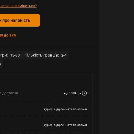
 коли ціна зміниться?
 про наявність
ку до 17%
гри:
Кількість гравців:
15-30
2-4
а
а доставка
від 3500 грн
а
кур'єр, відділення та поштомат
кур'єр, відділення та поштомат