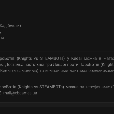
Жадібність)
у
ня
роБотів (Knights vs STEAMBOTs)
у Києві
можна в магаз
es. Доставка
настільної гри
Лицарі проти ПароБотів (Knight
Києві (є самовивіз) та компаніями вантажоперевізникам
ароБотів (Knights vs STEAMBOTs)
можна
за телефонами: (
-58; mail@cbgames.ua