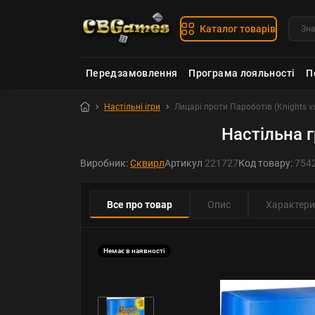
Каталог товарів
Передзамовлення
Програма лояльності
П
Настільні ігри
Лицарі проти Пароботів (Knights 
Настільна г
Виробник:
Сквирл
Артикул
221727
Код товару:
754
Все про товар
Опис
Характери
Немає в наявності