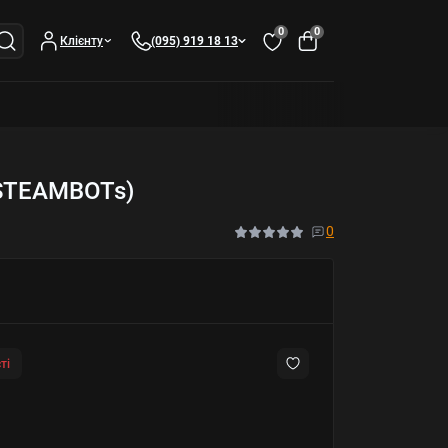
0
0
Клієнту
(095) 919 18 13
s STEAMBOTs)
0
ті