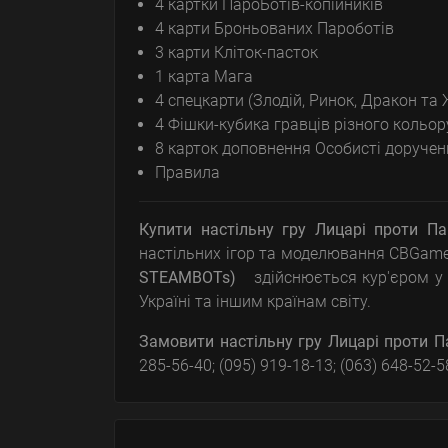
4 картки ПароБотів-копійників
4 карти Броньованих Пароботів
3 карти Кліток-пасток
1 карта Мага
4 спецкарти (Злодій, Ринок, Дракон та 
4 Фішки-кубика гравців різного кольор
8 карток доповнення Особисті доручен
Правила
Купити настільну гру Лицарі проти Па
настільних ігор та моделювання CBGam
STEAMBOTs)
здійснюється кур'єром у 
Україні та іншим країнам світу.
Замовити настільну гру
Лицарі проти П
285-56-40; (095) 919-18-13; (063) 648-52