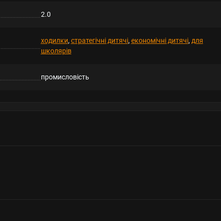
2.0
ходилки
,
стратегічні дитячі
,
економічні дитячі
,
для
школярів
промисловість