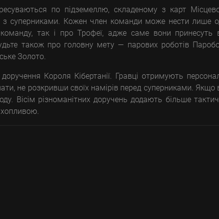
ресуваються по підземеллю, складеному з карт Місцево
і з суперниками. Кожен член команди може нести лише 
 команду, так і про Трофеї, адже саме вони принесуть
будьте також про головну мету — парових роботів Паробо
ське Золото.
доручення Короля Кібертанії. Гравці отримують персона
нати, не розкривши своїх намірів перед суперниками. Якщо
оду. Вісім різноманітних доручень додають більше такти
ахопливою.