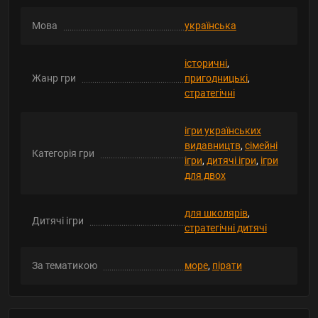
Мова
українська
історичні
,
Жанр гри
пригодницькі
,
стратегічні
ігри українських
видавництв
,
сімейні
Категорія гри
ігри
,
дитячі ігри
,
ігри
для двох
для школярів
,
Дитячі ігри
стратегічні дитячі
За тематикою
море
,
пірати