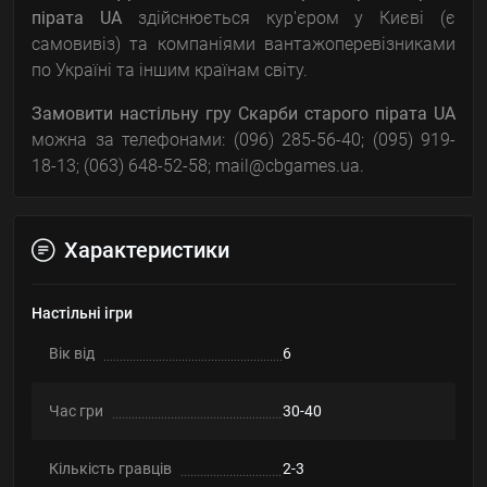
пірата UA
здійснюється кур'єром у Києві (є
самовивіз) та компаніями вантажоперевізниками
по Україні та іншим країнам світу.
Замовити настільну гру Скарби старого пірата UA
можна за телефонами: (096) 285-56-40; (095) 919-
18-13; (063) 648-52-58; mail@cbgames.ua.
Характеристики
Настільні ігри
Вік від
6
Час гри
30-40
Кількість гравців
2-3