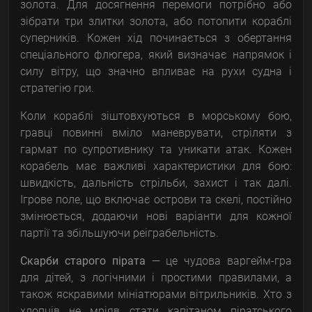
золота. Для досягнення перемоги потрібно або
зібрати три злитки золота, або потопити кораблі
суперників. Кожен хід починається з обертання
спеціального флюгера, який визначає напрямок і
силу вітру, що значно впливає на рухи судна і
стратегію гри.
Коли кораблі зіштовхуються в морському бою,
гравці повинні вміло маневрувати, стріляти з
гармат по супротивнику та уникати атак. Кожен
корабель має важливі характеристики для бою:
швидкість, дальність стрільби, захист і так далі.
Ігрове поле, що включає острови та скелі, постійно
змінюється, додаючи нові варіанти для кожної
партії та збільшуючи реіграбельність.
Скарби старого пірата
— це чудова варгейм-гра
для дітей, з логічними і простими правилами, а
також яскравими мініатюрами вітрильників. Хто з
хлопців не мріяв стати капітаном піратського