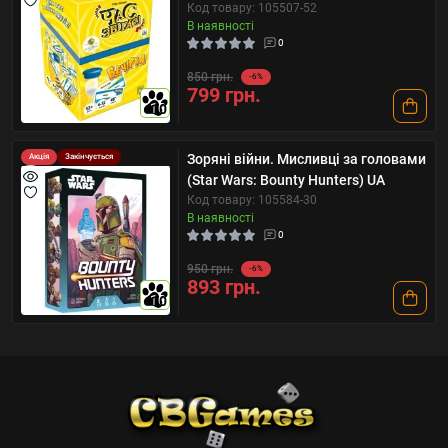
Код товару: 105507-52
В наявності
0
850 грн.
-6%
799 грн.
10
Зоряні війни. Мисливці за головами
Акція
Закінчується
(Star Wars: Bounty Hunters) UA
Код товару: 105584-30
В наявності
0
950 грн.
-6%
893 грн.
10