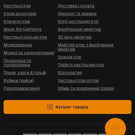
Настільні ігри
Доставка і оплата
Ігрові аксесуари
Дисконт та знижки
Класичні ігри
Клуб настільних ігор
Magic the Gathering
Фарбування мініатюр
Настільні рольові ігри
3D друк мініатюр
Моделювання
Майстер-клас з фарбування
мініатюр
Моделі на радіокеруванні
Оренда ігор
Подарунки та
головоломки
Trade-in настільних ігор
Покер, карти & гольф
Корпоратив
Кубики (дайси)
Настільні Ігри оптом
Передзамовлення
Обмін та повернення товару
Каталог товарів