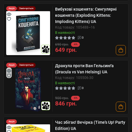
Вибухові кошенята: Сингулярні
Акція
Закінчується
кошенята (Exploding Kittens:
Imploding Kittens) UA
Код товару: 105488~16
В наявності
0
690 грн.
-6%
649 грн.
10
Дракула проти Ван Гельсинґа
Акція
Закінчується
(Dracula vs Van Helsing) UA
Код товару: 105506-30
В наявності
0
900 грн.
-6%
846 грн.
10
Час збігає! Вечірка (Time's Up! Party
Акція
Edition) UA