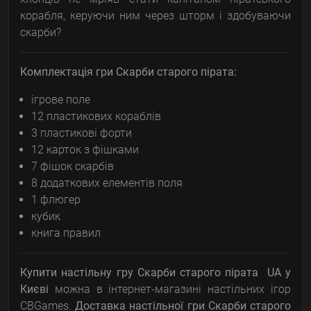
корабля, керуючи ним через шторм і здобуваючи
скарби?
Комплектація гри Скарби старого пірата:
ігрове поле
12 пластикових кораблів
3 пластикові форти
12 карток з фішками
7 фішок скарбів
8 додаткових елементів поля
1 флюгер
кубик
книга правил
Купити настільну гру Скарби старого пірата UA у
Києві
можна в інтернет-магазині настільних ігор
CBGames.
Доставка настільної гри Скарби старого