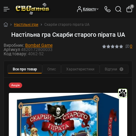
0
Клієнту
Настільні ігри
Скарби старого пірата UA
Настільна гра Скарби старого пірата UA
Виробник:
Bombat Game
0
Артикул
4820172800033
Код товару:
4062-52
Все про товар
Опис
Характеристики
Відгуки
Ф
0
Акція
10