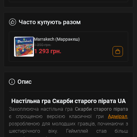
Часто купують разом
Marrakech (Марракеш)
1 390 грн.
1 293 грн.
Опис
Настільна гра Скарби старого пірата UA
Захоплююча настільна гра
Скарби старого пірата
є спрощеною версією класичної гри
Адмірал
,
розробленою для молодших гравців, починаючи з
шестирічного віку. Геймплей став більш