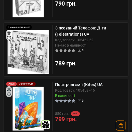
790 грн.
Зіпсований Телефон: Діти
Немає в наявності
(Telestrations) UA
Код товару: 105452-52
Немає в наявності
0
789 грн.
Повітряні змії (Kites) UA
Акція
Закінчується
Код товару: 105458~16
В наявності
0
850 грн.
-6%
799 грн.
10