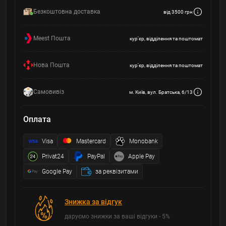
Безкоштовна доставка
від 3500 грн
Meest Пошта
кур'єр, відділення та поштомат
Нова Пошта
кур'єр, відділення та поштомат
Самовивіз
м. Київ, вул. Братська, 6/13
Оплата
Visa
Mastercard
Monobank
Privat24
PayPal
Apple Pay
Google Pay
за реквізитами
Знижка за відгук
даруємо знижки за ваші відгуки - 5%