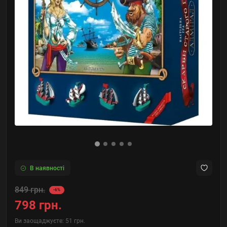
В наявності
849 грн.
-6%
798 грн.
Ви заощаджуєте:
51 грн.