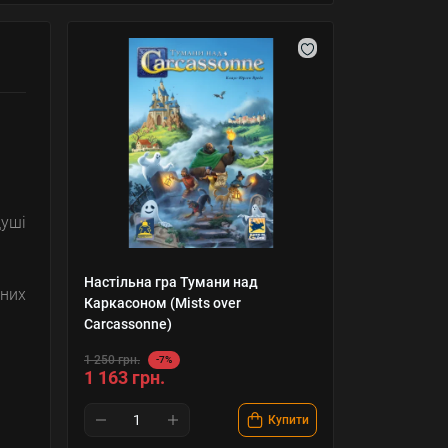
душі
Настільна гра Тумани над
яних
Каркасоном (Mists over
Carcassonne)
1 250 грн.
-7%
1 163 грн.
Купити