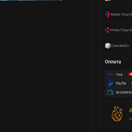
Meest Пошт
Нова Пошта
Самовивіз
Оплата
Visa
PayPal
за реквіз
З
д