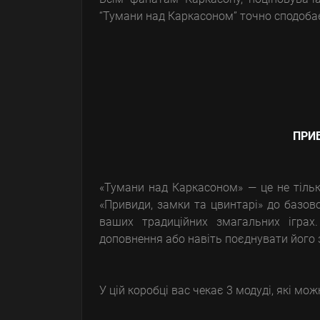
“Тумани над Каркасоном” точно сподоба
ПРИ
«Тумани над Каркасоном» — це не тільк
«Привиди, замки та цвинтарі» до базов
ваших традиційних змагальних ігра
доповнення або навіть поєднувати його
У цій коробці вас чекає 3 модуді, які мо