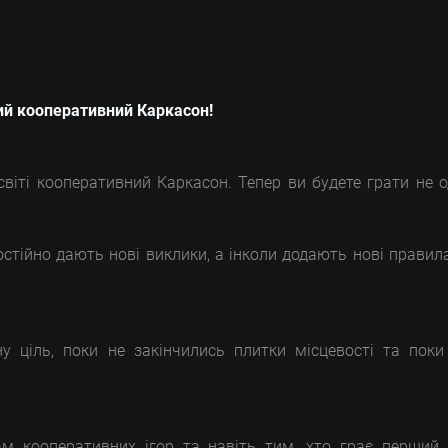
й кооперативний Каркасон!
віті кооперативний Каркасон. Тепер ви будете грати не 
 постійно дають нові виклики, а інколи додають нові правил
у ціль, поки не закінчились плитки місцевості та поки
ам кооперативних ігор та навіть тим, хто грає перший