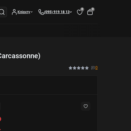
0
0
Клієнту
(095) 919 18 13
Carcassonne)
0
.