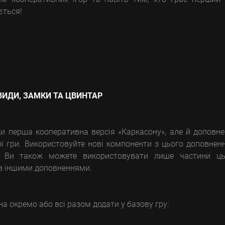
ється!
ВИДИ, ЗАМКИ ТА ЦВИНТАР
и перша кооперативна версія «Каркасону», але й доповн
ої гри. Використовуйте нові компоненти з цього доповнен
х. Ви також можете використовувати лише частини ць
 з іншими доповненнями.
жна окремо або всі разом додати у базову гру: