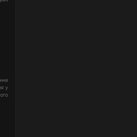
ення
ня у
ого