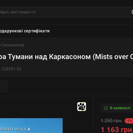
одарункові сертифікати
r Carcassonne)
ра Тумани над Каркасоном (Mists over 
:
123291-52
В наявності
10
1 250 грн.
-7%
1 163 грн