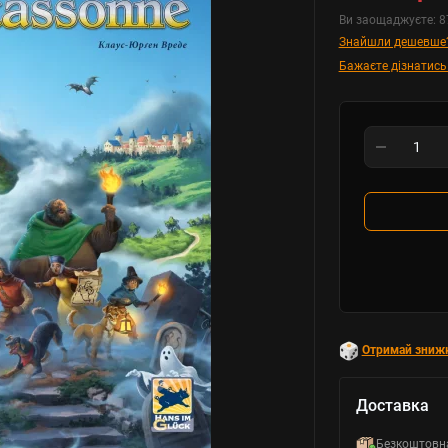
Ви заощаджуєте:
8
Знайшли дешевше
Бажаєте дізнатись
Отримай зниж
Доставка
Безкоштовн