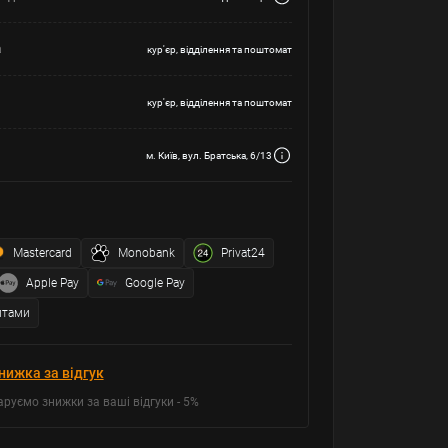
а
кур'єр, відділення та поштомат
кур'єр, відділення та поштомат
м. Київ, вул. Братська, 6/13
Mastercard
Monobank
Privat24
Apple Pay
Google Pay
итами
нижка за відгук
аруємо знижки за ваші відгуки - 5%