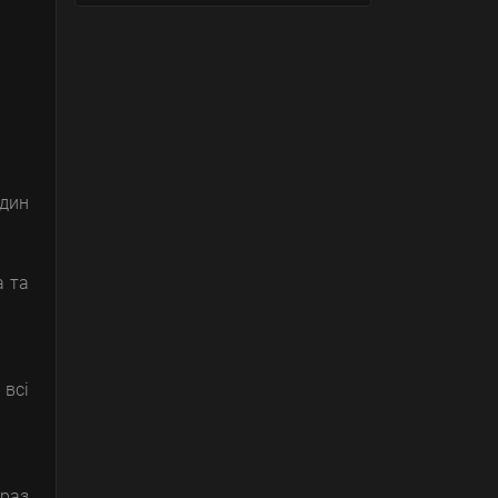
один
а та
 всі
 раз