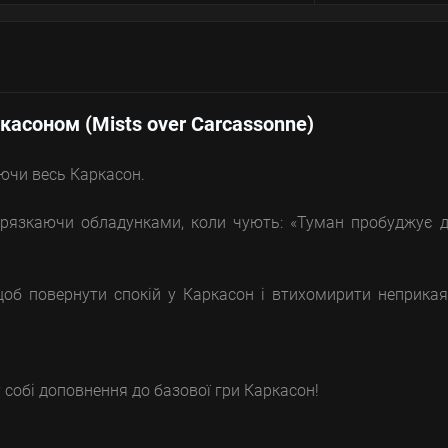
касоном (Mists over Carcassonne)
аючи весь Каркасон.
 брязкаючи обладунками, коли чують: «Туман пробуджує 
щоб повернути спокій у Каркасон і втихомирити неприка
 собі доповнення до базової гри Каркасон!