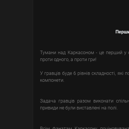
Перши
Тумани над Каркасоном - це перший у с
проти одного, а проти гри!
У гравців буде 6 рівнів складності, які
компонети.
Задача гравців разом виконати спільн
привиди не були виставлені на полі.
Всім фанатам Каркасону, поціновувач