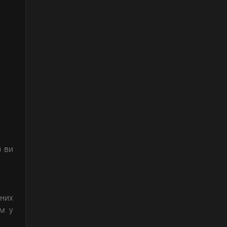
) ви
ьних
ом у