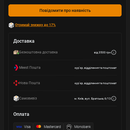
Повідомити про наявність
Отримай знижку до 17%
Доставка
Безкоштовна доставка
від 3500 грн
Meest Пошта
кур'єр, відділення та поштомат
Нова Пошта
кур'єр, відділення та поштомат
Самовивіз
м. Київ, вул. Братська, 6/13
Оплата
Visa
Mastercard
Monobank