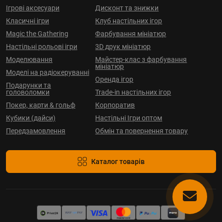
Ігрові аксесуари
Дисконт та знижки
Класичні ігри
Клуб настільних ігор
Magic the Gathering
Фарбування мініатюр
Настільні рольові ігри
3D друк мініатюр
Моделювання
Майстер-клас з фарбування
мініатюр
Моделі на радіокеруванні
Оренда ігор
Подарунки та
головоломки
Trade-in настільних ігор
Покер, карти & гольф
Корпоратив
Кубики (дайси)
Настільні Ігри оптом
Передзамовлення
Обмін та повернення товару
Каталог товарів