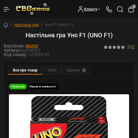
0
Клієнту
Настільні ігри
Уно F1 (UNO F1)
Настільна гра Уно F1 (UNO F1)
Виробник:
Mattel
0
Артикул
optmttl23
Код товару:
123293-52
Все про товар
Опис
Відгуки
0
Новинка
Немає в наявності