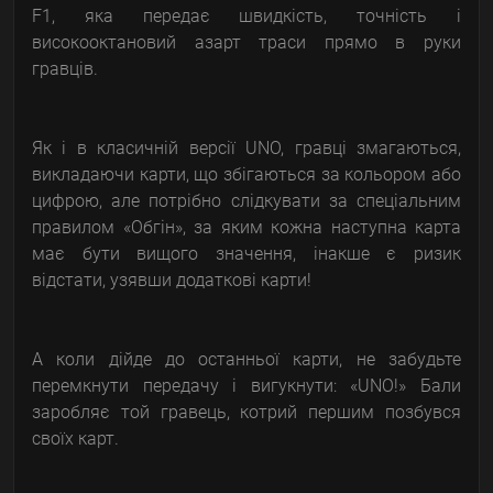
F1, яка передає швидкість, точність і
високооктановий азарт траси прямо в руки
гравців.
Як і в класичній версії UNO, гравці змагаються,
викладаючи карти, що збігаються за кольором або
цифрою, але потрібно слідкувати за спеціальним
правилом «Обгін», за яким кожна наступна карта
має бути вищого значення, інакше є ризик
відстати, узявши додаткові карти!
А коли дійде до останньої карти, не забудьте
перемкнути передачу і вигукнути: «UNO!» Бали
заробляє той гравець, котрий першим позбувся
своїх карт.