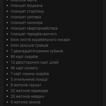
планшет боцмана
планшет старпому
планшет шкіпера
планшет каноніра
планшет квартирмейстера
планшет передбачаючого
блок листів корабельного писаря
блок аркушів гравців
7 дванадцятигранних кубиків
89 карт скарбів
10 двосторонніх карт цілей
96 карт сюжету
7 карт скринь скарбів
5 лічильників локації
8 жетонів гармат
25 жетонів перекидів
20 жетонів невдачі
9 жетонів замків