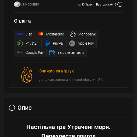
Самовивіз
м. Київ, вул. Братська, 6/13
Оплата
Visa
Mastercard
Monobank
Privat24
PayPal
Apple Pay
Google Pay
за реквізитами
Знижка за відгук
даруємо знижки за ваші відгуки - 5%
Опис
Настільна гра Утрачені моря.
Перехрестя пригод