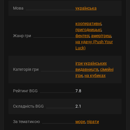
Мова
українська
кооперативні
,
пригодницькі
,
Жанр гри
фентезі
,
амерітреш
,
на удачу (Push Your
Luck)
ігри українських
Категорія гри
видавництв
,
сімейні
ігри
,
на кубиках
Рейтинг BGG
7.8
Складність BGG
2.1
За тематикою
море
,
пірати