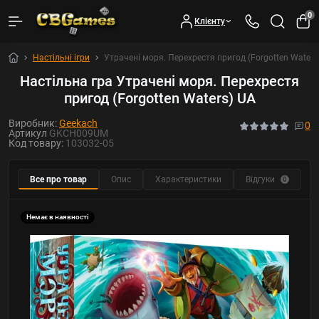
0
Клієнту
Настільні ігри
Утрачені моря. Перехрестя пригод (Forgotten Waters
Настільна гра Утрачені моря. Перехрестя
пригод (Forgotten Waters) UA
Виробник:
Geekach
0
Артикул
GKCH009UM
Код товару:
103032-05
Все про товар
Опис
Характеристики
Відгуки
Ф
0
Немає в наявності