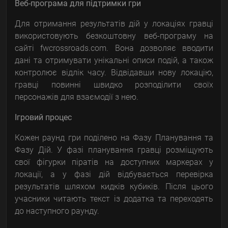
Веб-програма для підтримки гри
Для отримання результатів дій у локаціях гравці
використовують безкоштовну веб-програму на
сайті fwcrossroads.com. Вона дозволяє вводити
дані та отримувати унікальні описи подій, а також
контролює відлік часу. Відвідавши нову локацію,
гравці повинні швидко розподілити своїх
персонажів для взаємодії з нею.
Ігровий процес
Кожен раунд гри поділено на Фазу Планування та
Фазу Дій. У фазі планування гравці розміщують
свої фігурки піратів на доступних маркерах у
локації, а у фазі дій відбувається перевірка
результатів шляхом кидків кубиків. Після цього
учасники читають текст із додатка та переходять
до наступного раунду.