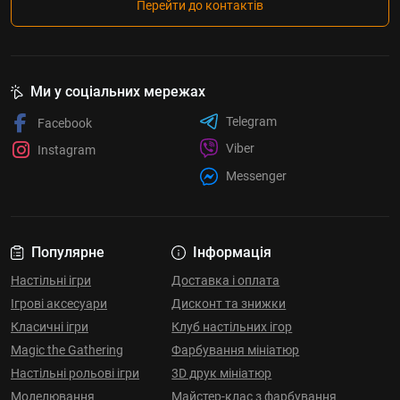
Перейти до контактів
Ми у соціальних мережах
Telegram
Facebook
Viber
Instagram
Messenger
Популярне
Інформація
Настільні ігри
Доставка і оплата
Ігрові аксесуари
Дисконт та знижки
Класичні ігри
Клуб настільних ігор
Magic the Gathering
Фарбування мініатюр
Настільні рольові ігри
3D друк мініатюр
Моделювання
Майстер-клас з фарбування