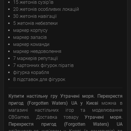
15 жетонів сузір'їв
20 жетонів особливих локацій
30 жетонів навігації
5 жетонів небезпеки
маркер корпусу
маркер запасів
маркер команди
маркер невдоволення
7 маркерів репутації
7 картонних фігурок піратів
фігурка корабля
8 підставок для фігурок
Купити настільну гру Утрачені моря. Перехрестя
пригод (Forgotten Waters) UA
у Києві
можна в
магазині настільних ігор та моделювання
CBGames. Доставка товару
Утрачені моря.
Перехрестя пригод (Forgotten Waters) UA