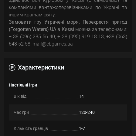
здійснюється кур'єром у Києві (є самовивіз) та
компаніями вантажоперевізниками по Україні та
іншим країнам світу.
Замовити гру
Утрачені моря. Перехрестя пригод
(Forgotten Waters) UA
в Києві
можна за телефонами:
+ 38 (096) 285 56 40; + 38 (095) 919 18 13; +38 (063)
648 52 58; mail@cbgames.ua
Характеристики
Настільні ігри
Вік від
14
Час гри
120-240
Кількість гравців
1-7