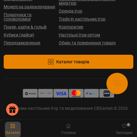
мініатюр
Моделі на радіокеруванні
Оренда ігор
Подарунки та
головоломки
Trade-in настільних ігор
Покер, карти & гольф
Корпоратив
Кубики (дайси)
Настільні Ігри оптом
Передзамовлення
Обмін та повернення товару
Каталог товарів
Магазин настільних ігор та моделювання CBGames © 2026
0
Каталог
Головна
Закладки