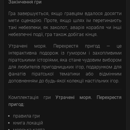
Закінчення гри
Гра завершується, якщо гравцям вдалося досягти
мети сценарію. Проте, якщо шлях їм перетинають
такі небезпеки, як заколот, аварія корабля чи інші
небезпечні події, гра також добігає кінця.
Утрачені моря. Перехрестя пригод — це
інтерактивна подорож із гумором і захопливими
піратськими історіями, яка стане чудовим вибором
для любителів пригодницьких ігор, подарунком для
фанатів піратської тематики або відмінним
доповненням до будь-якої колекції настільних ігор.
Комплектація гри
Утрачені моря. Перехрестя
пригод
:
правила гри
книга локацій
морська карта