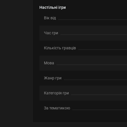
Настільні ігри
Вік від
Час гри
Кількість гравців
Мова
Жанр гри
Категорія гри
За тематикою