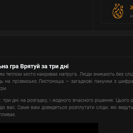
З
д
ьна гра Врятуй за три дні
им теплом місто накриває напруга. Люди зникають без слід
ць на прізвисько Листоноша — загадкові пакунки з шифр
гри.
: три дні на розгадку, і жодного вчасного рішення. Цього 
до вас. Саме вам доведеться розплутати сліди, які ведут
пливає.