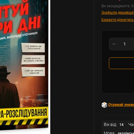
Ви заощаджуєте:
5
Знайшли дешевше
Бажаєте дізнатись
Отримай зниж
Вік від:
Ча
14
Мова:
українсь