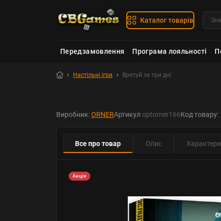
Каталог товарів
Передзамовлення
Програма лояльності
П
Настільні ігри
Врятуй за три дні
Виробник:
ORNER
Артикул
optorner166
Код товару:
Все про товар
Опис
Характери
Акція