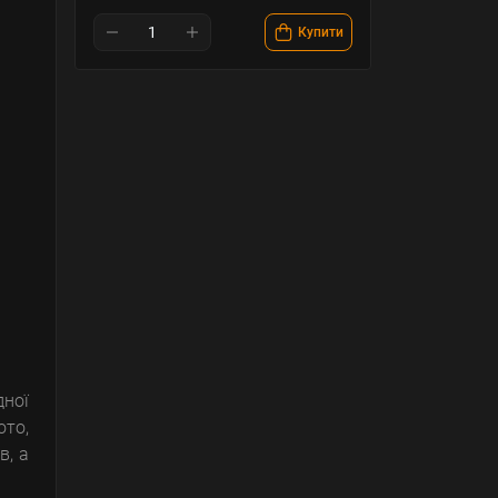
Купити
дної
ото,
в, а