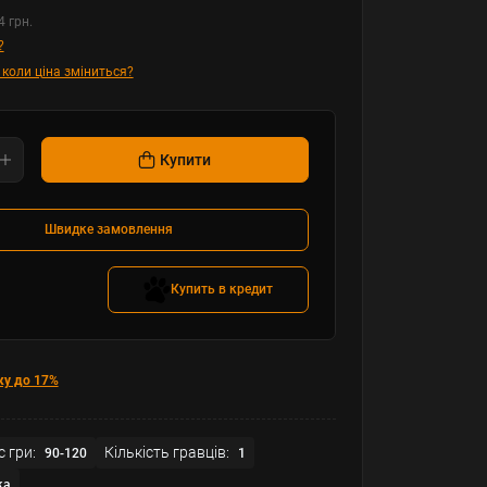
4 грн.
?
 коли ціна зміниться?
Купити
Швидке замовлення
Купить в кредит
ку до 17%
с гри:
Кількість гравців:
90-120
1
ка