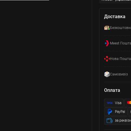
Доставка
Безкоштовн
Meest Пошт
Нова Пошта
Самовивіз
Оплата
Visa
PayPal
за реквіз