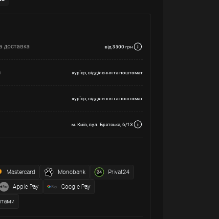
а доставка
від 3500 грн
а
кур'єр, відділення та поштомат
кур'єр, відділення та поштомат
м. Київ, вул. Братська, 6/13
Mastercard
Monobank
Privat24
Apple Pay
Google Pay
итами