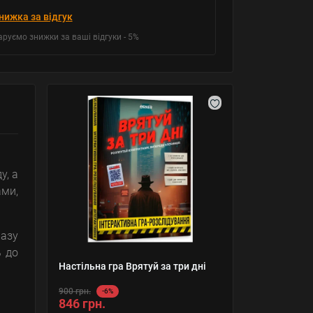
нижка за відгук
аруємо знижки за ваші відгуки - 5%
у, а
ами,
разу
ь до
Настільна гра Врятуй за три дні
900 грн.
-6%
846 грн.