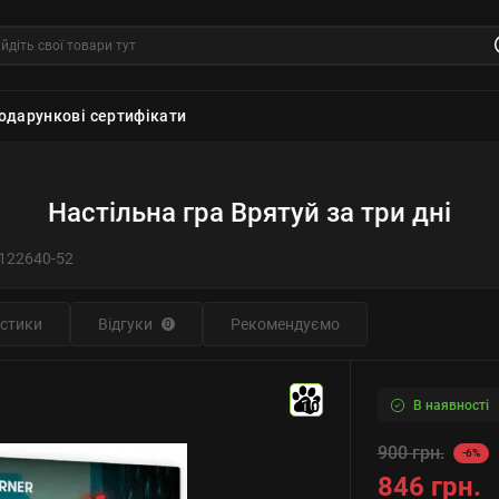
одарункові сертифікати
Настільна гра Врятуй за три дні
122640-52
стики
Відгуки
Рекомендуємо
0
В наявності
10
900 грн.
-6%
846 грн.