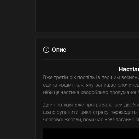
Опис
Настіл
Вже третій рік поспіль із першим веснян
єдина «відмітка», яку залишає злочине
ніби це частина хворобливо продуманої 
Двічі поліція вже програвала цей двобій
шанс зупинити цикл страху переходить 
чергової жертви, поки час невблаганно с