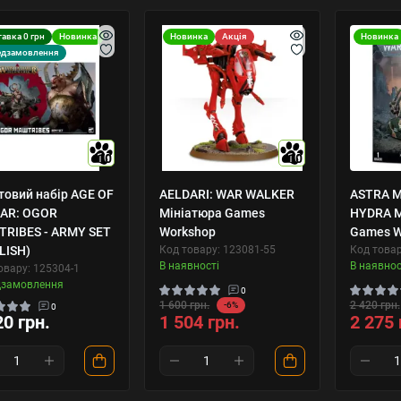
авка 0 грн
Новинка
Новинка
Акція
Новинка
едзамовлення
10
10
товий набір AGE OF
AELDARI: WAR WALKER
ASTRA M
AR: OGOR
Мініатюра Games
HYDRA М
RIBES - ARMY SET
Workshop
Games W
LISH)
Код товару: 123081-55
Код товар
В наявності
В наявнос
овару: 125304-1
дзамовлення
0
1 600 грн.
2 420 грн.
-6%
0
20 грн.
1 504 грн.
2 275 