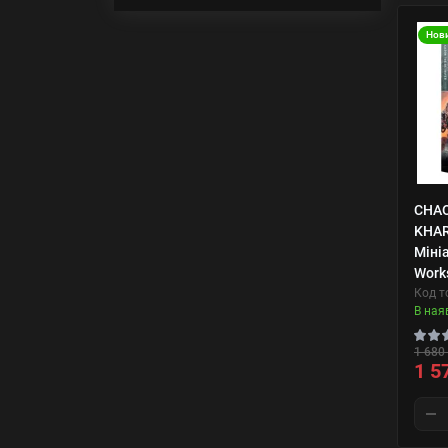
Нов
CHAO
KHAR
Міні
Work
Код т
В ная
1 680 
1 5