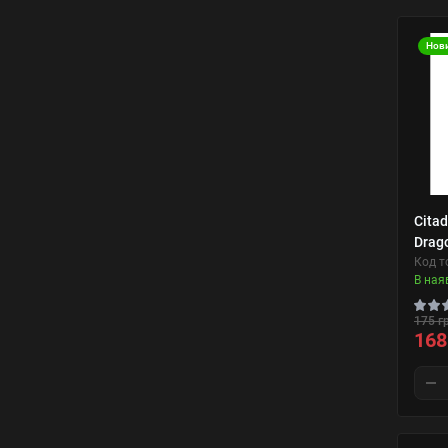
Нов
Citad
Drag
Код т
В ная
175 г
168