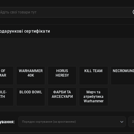
одарункові сертифікати
 OF
WARHAMMER
HORUS
KILL TEAM
NECROMUN
MAR
40K
HERESY
DLE-
BLOOD BOWL
ФАРБИ ТА
Мерч та
RTH
АКСЕСУАРИ
атрибутика
Warhammer
ування: