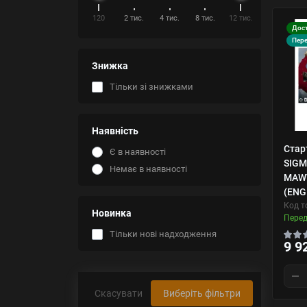
120
2 тис.
4 тис.
8 тис.
12 тис.
Дост
Пер
Знижка
Тільки зі знижками
Наявність
Стар
Є в наявності
SIGM
Немає в наявності
MAWT
(ENG
Код т
Новинка
Пере
Тільки нові надходження
9 9
Скасувати
Виберіть фільтри