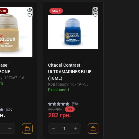
ться
Акція
Base:
Citadel Contrast:
BONE
ULTRAMARINES BLUE
ру: 107367~16
(18ML)
ті
Код товару: 107491-55
В наявності
0
300 грн.
-6%
0
н.
282 грн.