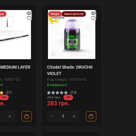
ція
Акція
Закінчується
 MEDIUM LAYER
Citadel Shade: DRUCHII
VIOLET
у: 43827-55
Код товару: 107536-02
ті
В наявності
1
0
295 грн.
-6%
-4%
н.
283 грн.