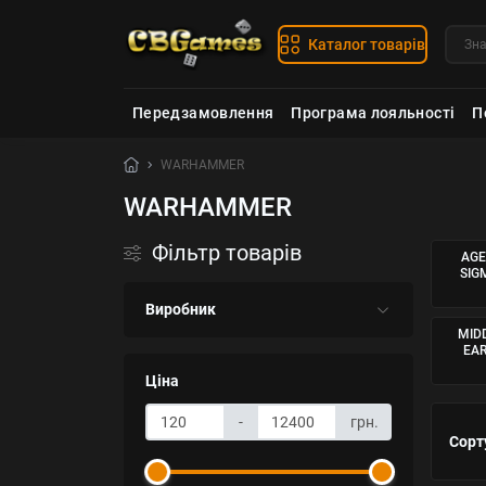
Каталог товарів
Передзамовлення
Програма лояльності
П
WARHAMMER
WARHAMMER
Фільтр товарів
AGE
SIG
Виробник
MID
EA
Ціна
-
грн.
Сорт