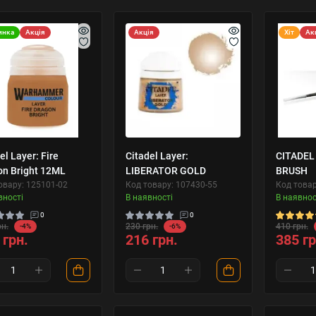
инка
Акція
Акція
Хіт
Ак
el Layer: Fire
Citadel Layer:
CITADEL
on Bright 12ML
LIBERATOR GOLD
BRUSH
овару: 125101-02
Код товару: 107430-55
Код товар
вності
В наявності
В наявнос
0
0
рн.
230 грн.
410 грн.
-4%
-6%
 грн.
216 грн.
385 гр