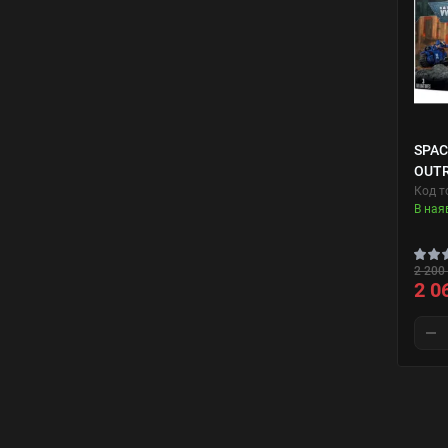
SPAC
OUTR
Код т
В ная
2 200 
2 0