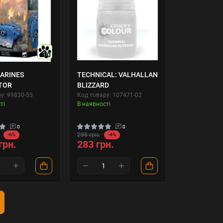
10
ARINES
TECHNICAL: VALHALLAN
TOR
BLIZZARD
у: 99830-55
Код товару: 107471-02
ті
В наявності
0
0
295 грн.
-6%
-4%
грн.
283 грн.