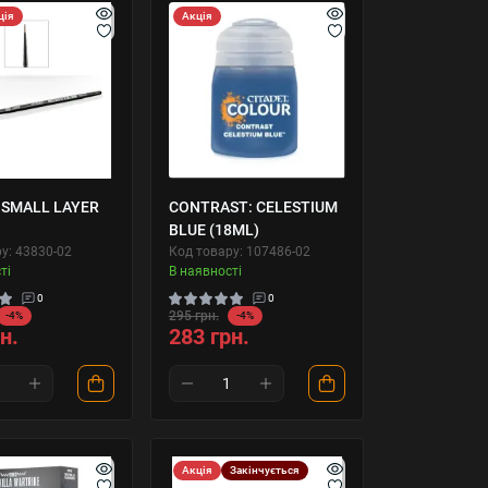
ція
Акція
 SMALL LAYER
CONTRAST: CELESTIUM
BLUE (18ML)
у: 43830-02
Код товару: 107486-02
ті
В наявності
0
0
295 грн.
-4%
-4%
н.
283 грн.
Акція
Закінчується