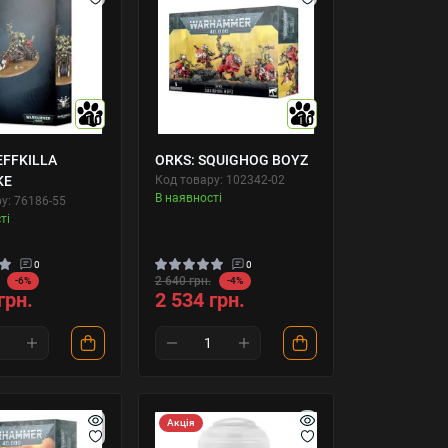
10
10
EFFKILLA
ORKS: SQUIGHOG BOYZ
KE
Код товару: 102342-02
В наявності
у: 76186-55
ті
0
0
2 640 грн.
-6%
-4%
грн.
2 534 грн.
Акція