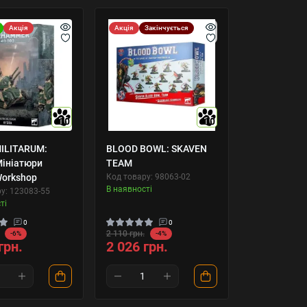
Акція
Акція
Закінчується
10
10
ILITARUM:
BLOOD BOWL: SKAVEN
ініатюри
TEAM
orkshop
Код товару: 98063-02
В наявності
у: 123083-55
ті
0
0
2 110 грн.
-6%
-4%
грн.
2 026 грн.