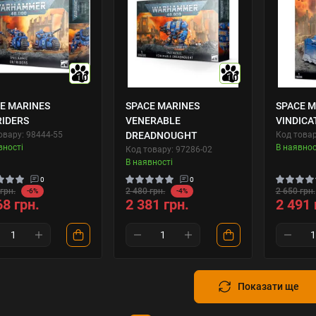
10
10
E MARINES
SPACE MARINES
SPACE M
IDERS
VENERABLE
VINDICA
овару: 98444-55
DREADNOUGHT
Код товар
вності
В наявнос
Код товару: 97286-02
В наявності
0
0
грн.
2 480 грн.
2 650 грн.
-6%
-4%
68 грн.
2 381 грн.
2 491 
Показати ще