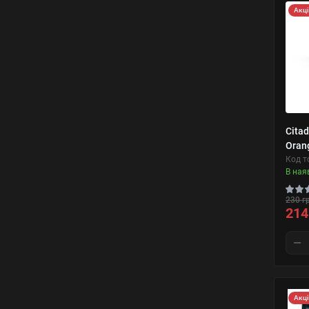
Акц
Cita
Oran
Код т
В ная
230 г
214
Акц