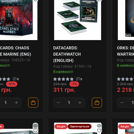
CARDS: CHAOS
DATACARDS:
ORKS: D
E MARINE (ENG)
DEATHWATCH
WARTRI
овару: 104525~16
(ENGLISH)
Код товар
вності
В наявнос
Код товару: 81541~16
В наявності
0
0
рн.
334 грн.
2 360 грн.
-21%
-7%
 грн.
311 грн.
2 218 
ія
Акція
Закінчується
Акція