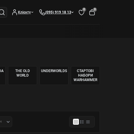
0
0
Клієнту
(095) 919 18 13
DA
THE OLD
UNDERWORLDS
СТАРТОВІ
WORLD
НАБОРИ
WARHAMMER