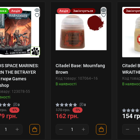
инка
Акція
Акція
Закінчується
Закінчує
10
S SPACE MARINES:
Citadel Base: Mournfang
Citadel 
N THE BETRAYER
Brown
WRAITH
атюри Games
Код товару: 107064~16
Код това
В наявності
В наявнос
shop
овару: 123078-55
вності
0
0
грн.
170 грн.
-6%
-5%
79 грн.
162 грн.
154 гр