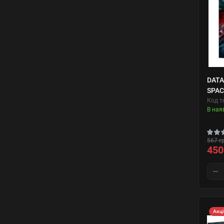
DATA
SPAC
Код т
В ная
567 г
450
Акц