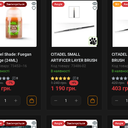
ія
Закінчується
Акція
Хіт
Ак
10
del Shade: Fuegan
CITADEL SMALL
CITADEL
ge (24ML)
ARTIFICER LAYER BRUSH
BRUSH
овару: 73453~16
Код товару: 73486-02
Код товар
вності
В наявності
В наявнос
0
2
рн.
1 240 грн.
420 грн.
-7%
-4%
 грн.
1 190 грн.
403 гр
ія
Закінчується
Акція
Закінчується
Акція