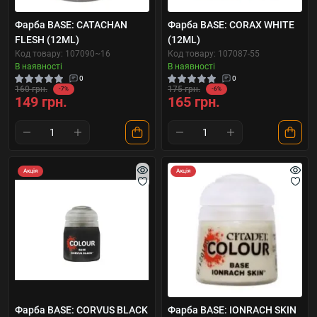
Фарба BASE: CATACHAN
Фарба BASE: CORAX WHITE
FLESH (12ML)
(12ML)
Код товару: 107090~16
Код товару: 107087-55
В наявності
В наявності
0
0
160 грн.
175 грн.
-7%
-6%
149 грн.
165 грн.
Акція
Акція
Фарба BASE: CORVUS BLACK
Фарба BASE: IONRACH SKIN