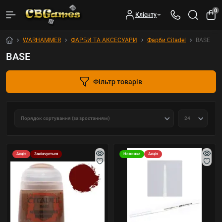
0
Клієнту
WARHAMMER
ФАРБИ ТА АКСЕСУАРИ
Фарби Citadel
BASE
BASE
Фільтр товарів
Акція
Закінчується
Новинка
Акція