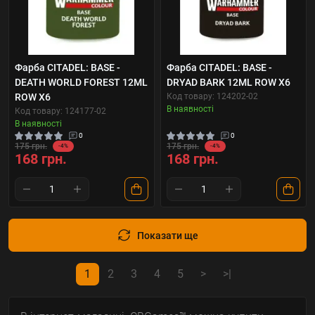
Фарба CITADEL: BASE -
Фарба CITADEL: BASE -
DEATH WORLD FOREST 12ML
DRYAD BARK 12ML ROW X6
ROW X6
Код товару: 124202-02
В наявності
Код товару: 124177-02
В наявності
0
0
175 грн.
175 грн.
-4%
-4%
168 грн.
168 грн.
Показати ще
1
2
3
4
5
>
>|