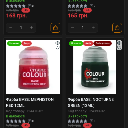
В наявності
В наявності
0
0
175 грн.
175 грн.
-4%
-6%
168 грн.
165 грн.
Новинка
Акція
Новинка
Акція
Закінчується
Фарба BASE: MEPHISTON
Фарба BASE: NOCTURNE
RED 12ML
GREEN (12ML)
Код товару: 124410-02
Код товару: 124393-02
В наявності
В наявності
0
0
175 грн.
175 грн.
-4%
-4%