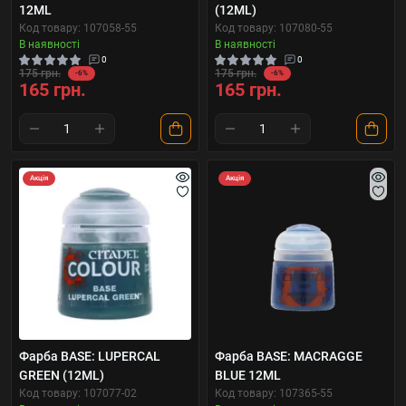
12ML
(12ML)
Код товару: 107058-55
Код товару: 107080-55
В наявності
В наявності
0
0
175 грн.
175 грн.
-6%
-6%
165 грн.
165 грн.
Акція
Акція
Фарба BASE: LUPERCAL
Фарба BASE: MACRAGGE
GREEN (12ML)
BLUE 12ML
Код товару: 107077-02
Код товару: 107365-55