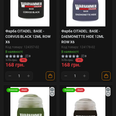
Фарба CITADEL: BASE -
Фарба CITADEL: BASE -
CORVUS BLACK 12ML ROW
DAEMONETTE HIDE 12ML
X6
ROW X6
Код товару: 124357-02
Код товару: 124178-02
В наявності
В наявності
0
0
175 грн.
175 грн.
-4%
-4%
168 грн.
168 грн.
Новинка
Акція
Новинка
Акція