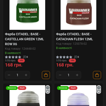
Фарба CITADEL: BASE -
Фарба CITADEL: BASE -
CASTELLAN GREEN 12ML
CATACHAN FLESH 12ML
ROW X6
Код товару: 125078-02
В наявності
Код товару: 124448-02
В наявності
0
0
175 грн.
175 грн.
-4%
-4%
168 грн.
168 грн.
Новинка
Акція
Новинка
Акція