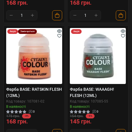
168 грн.
168 грн.
Акція
Закінчується
Акція
Фарба BASE: RATSKIN FLESH
Фарба BASE: WAAAGH!
(12ML)
FLESH (12ML)
Код товару: 107081-02
Код товару: 107085-55
В наявності
В наявності
0
0
175 грн.
154 грн.
-4%
-6%
168 грн.
145 грн.