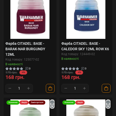
Фарба CITADEL: BASE -
Фарба CITADEL: BASE -
BARAK-NAR BURGUNDY
CALEDOR SKY 12ML ROW X6
12ML
Код товару: 124449-02
В наявності
Код товару: 125077-02
В наявності
0
0
175 грн.
175 грн.
-4%
-4%
168 грн.
168 грн.
Новинка
Акція
Закінчується
Новинка
Акція