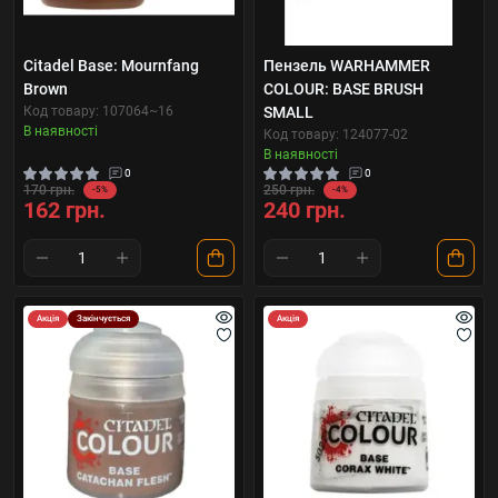
Citadel Base: Mournfang
Пензель WARHAMMER
Brown
COLOUR: BASE BRUSH
Код товару: 107064~16
SMALL
В наявності
Код товару: 124077-02
В наявності
0
0
170 грн.
250 грн.
-5%
-4%
162 грн.
240 грн.
Акція
Закінчується
Акція