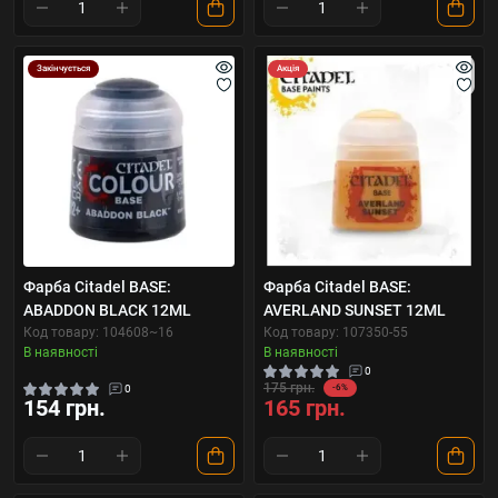
Закінчується
Акція
Фарба Citadel BASE:
Фарба Citadel BASE:
ABADDON BLACK 12ML
AVERLAND SUNSET 12ML
Код товару: 104608~16
Код товару: 107350-55
В наявності
В наявності
0
175 грн.
0
-6%
154 грн.
165 грн.