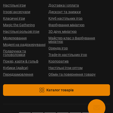
Настільні ігри
Доставка і оплата
Ігрові аксесуари
Дисконт та знижки
Класичні ігри
Клуб настільних ігор
Magic the Gathering
Фарбування мініатюр
Настільні рольові ігри
3D друк мініатюр
Моделювання
Майстер-клас з фарбування
мініатюр
Моделі на радіокеруванні
Оренда ігор
Подарунки та
головоломки
Trade-in настільних ігор
Покер, карти & гольф
Корпоратив
Кубики (дайси)
Настільні Ігри оптом
Передзамовлення
Обмін та повернення товару
Каталог товарів