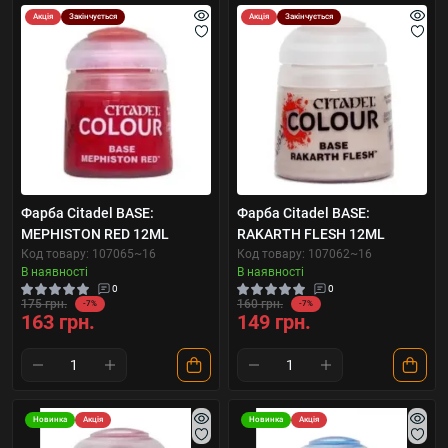
Акція
Закінчується
Акція
Закінчується
Фарба Citadel BASE:
Фарба Citadel BASE:
MEPHISTON RED 12ML
RAKARTH FLESH 12ML
Код товару: 107065~16
Код товару: 107062~16
В наявності
В наявності
0
0
175 грн.
160 грн.
-7%
-7%
163 грн.
149 грн.
Новинка
Акція
Новинка
Акція