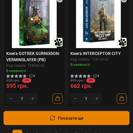
10
10
Книга GOTREK GURNISSON:
Книга INTERCEPTOR CITY
VERMINSLAYER (PB)
Код товару: 124120-02
В наявності
Код товару: 124066-02
В наявності
0
0
620 грн.
690 грн.
-4%
-4%
595 грн.
662 грн.
Показати ще