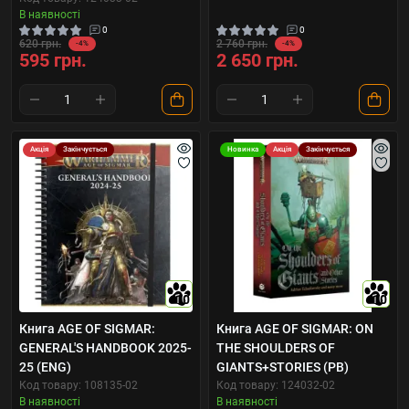
В наявності
0
0
620 грн.
2 760 грн.
-4%
-4%
595 грн.
2 650 грн.
Акція
Закінчується
Новинка
Акція
Закінчується
10
10
Книга AGE OF SIGMAR:
Книга AGE OF SIGMAR: ON
GENERAL'S HANDBOOK 2025-
THE SHOULDERS OF
25 (ENG)
GIANTS+STORIES (PB)
Код товару: 108135-02
Код товару: 124032-02
В наявності
В наявності