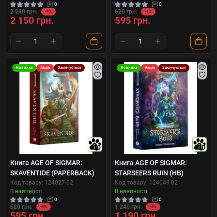
0
0
2 240 грн.
620 грн.
-4%
-4%
2 150 грн.
595 грн.
Новинка
Акція
Закінчується
Новинка
Акція
Закінчується
10
10
Книга AGE OF SIGMAR:
Книга AGE OF SIGMAR:
SKAVENTIDE (PAPERBACK)
STARSEERS RUIN (HB)
Код товару: 124027-02
Код товару: 124049-02
В наявності
В наявності
0
0
620 грн.
1 240 грн.
-4%
-4%
595 грн.
1 190 грн.