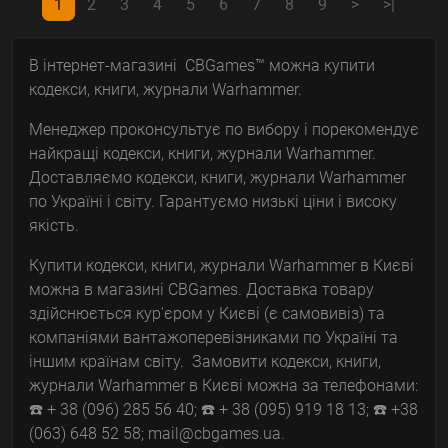
1
2
3
4
5
6
7
8
9
>
>|
В інтернет-магазині CBGames™ можна купити
кодекси, книги, журнали Warhammer.
Менеджер проконсультує по вибору і порекомендує
найкращі кодекси, книги, журнали Warhammer.
Доставляємо кодекси, книги, журнали Warhammer
по Україні і світу. Гарантуємо низькі ціни і високу
якість.
Купити кодекси, книги, журнали Warhammer в Києві
можна в магазині CBGames. Доставка товару
здійснюється кур'єром у Києві (є самовивіз) та
компаніями вантажоперевізниками по Україні та
іншим країнам світу. Замовити кодекси, книги,
журнали Warhammer в Києві можна за телефонами:
☎️ + 38 (096) 285 56 40; ☎️ + 38 (095) 919 18 13; ☎️ +38
(063) 648 52 58; mail@cbgames.ua.