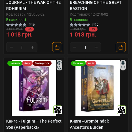
JOURNAL - THE WAR OF THE
BREACHING OF THE GREAT
ROHIRRIM
BASTION
Код товару: 125050-02
Код товару: 124218-02
В наявності
В наявності
0
0
1 060 грн.
1 060 грн.
-4%
-4%
1 018 грн.
1 018 грн.
Новинка
Акція
Закінчується
Новинка
Акція
10
10
Книга «Fulgrim – The Perfect
Книга «Grombrindal:
Son (Paperback)»
Ancestor's Burden