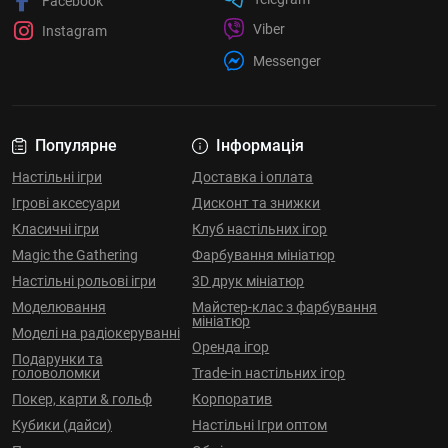
Facebook
Viber
Instagram
Messenger
Популярне
Інформація
Настільні ігри
Доставка і оплата
Ігрові аксесуари
Дисконт та знижки
Класичні ігри
Клуб настільних ігор
Magic the Gathering
Фарбування мініатюр
Настільні рольові ігри
3D друк мініатюр
Моделювання
Майстер-клас з фарбування
мініатюр
Моделі на радіокеруванні
Оренда ігор
Подарунки та
головоломки
Trade-in настільних ігор
Покер, карти & гольф
Корпоратив
Кубики (дайси)
Настільні Ігри оптом