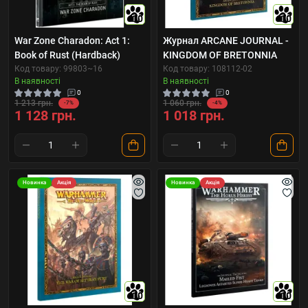
10
10
War Zone Charadon: Act 1:
Журнал ARCANE JOURNAL -
Book of Rust (Hardback)
KINGDOM OF BRETONNIA
Код товару: 99803~16
Код товару: 108112-02
В наявності
В наявності
0
0
1 213 грн.
1 060 грн.
-7%
-4%
1 128 грн.
1 018 грн.
Новинка
Акція
Новинка
Акція
10
10