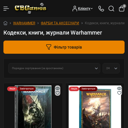
0
Клієнту
WARHAMMER
ФАРБИ ТА АКСЕСУАРИ
Кодекси, книги, журнали
Кодекси, книги, журнали Warhammer
Фільтр товарів
Акція
Закінчується
Акція
Закінчується