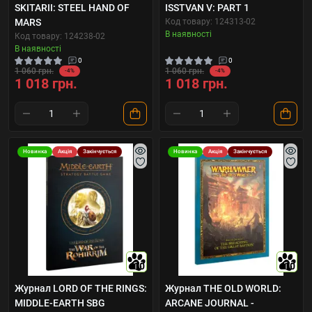
SKITARII: STEEL HAND OF
ISSTVAN V: PART 1
MARS
Код товару: 124313-02
В наявності
Код товару: 124238-02
В наявності
0
0
1 060 грн.
1 060 грн.
-4%
-4%
1 018 грн.
1 018 грн.
Новинка
Акція
Закінчується
Новинка
Акція
Закінчується
10
10
Журнал LORD OF THE RINGS:
Журнал THE OLD WORLD:
MIDDLE-EARTH SBG
ARCANE JOURNAL -