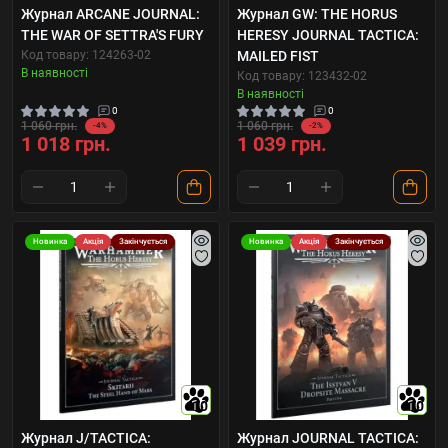
Журнал ARCANE JOURNAL:
Журнал GW: THE HORUS
THE WAR OF SETTRA'S FURY
HERESY JOURNAL TACTICA:
Код товару: 124263-02
MAILED FIST
В наявності
Код товару: 123432-02
В наявності
0
0
1 060 грн.
1 060 грн.
-4%
-2%
1 018 грн.
1 039 грн.
Новинка
Акція
Закінчується
Новинка
Акція
Закінчується
10
10
Журнал J/TACTICA:
Журнал JOURNAL TACTICA: