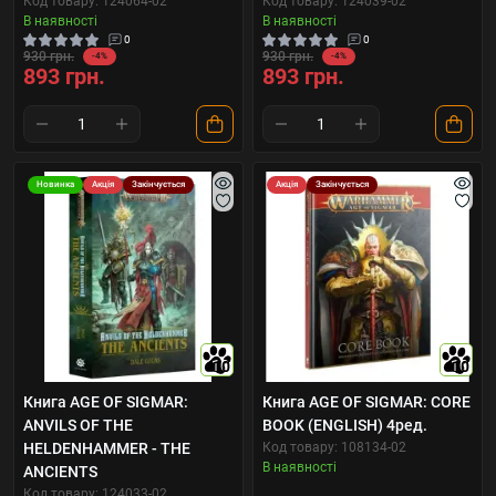
Код товару: 124064-02
Код товару: 124039-02
В наявності
В наявності
0
0
930 грн.
930 грн.
-4%
-4%
893 грн.
893 грн.
Новинка
Акція
Закінчується
Акція
Закінчується
10
10
Книга AGE OF SIGMAR:
Книга AGE OF SIGMAR: CORE
ANVILS OF THE
BOOK (ENGLISH) 4ред.
HELDENHAMMER - THE
Код товару: 108134-02
В наявності
ANCIENTS
Код товару: 124033-02