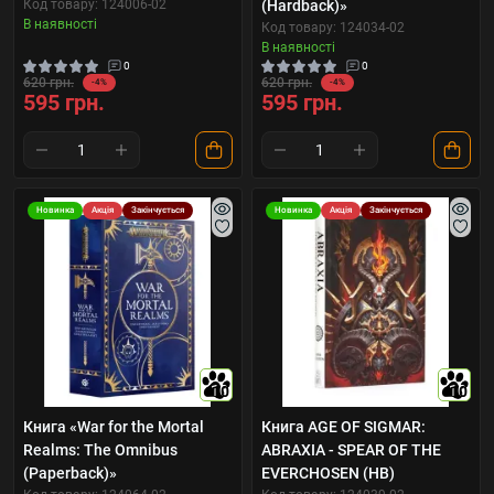
Код товару: 124006-02
(Hardback)»
В наявності
Код товару: 124034-02
В наявності
0
0
620 грн.
620 грн.
-4%
-4%
595 грн.
595 грн.
Новинка
Акція
Закінчується
Новинка
Акція
Закінчується
10
10
Книга «War for the Mortal
Книга AGE OF SIGMAR:
Realms: The Omnibus
ABRAXIA - SPEAR OF THE
(Paperback)»
EVERCHOSEN (HB)