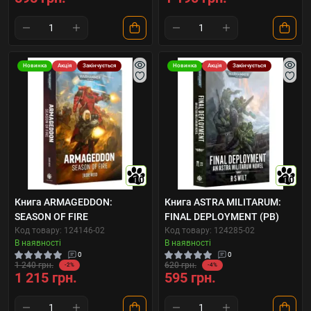
Новинка
Акція
Закінчується
Новинка
Акція
Закінчується
10
10
Книга ARMAGEDDON:
Книга ASTRA MILITARUM:
SEASON OF FIRE
FINAL DEPLOYMENT (PB)
Код товару: 124146-02
Код товару: 124285-02
В наявності
В наявності
0
0
1 240 грн.
620 грн.
-2%
-4%
1 215 грн.
595 грн.